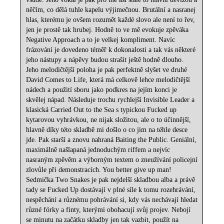
něčím, co dělá tuhle kapelu výjimečnou. Brutální a nasranej
hlas, kterému je ovšem rozumět každé slovo ale není to řev,
jen je prostě tak hrubej. Hodně to ve mě evokuje zpěváka
Negative Approach a to je velkej kompliment. Navíc
frázování je dovedeno téměř k dokonalosti a tak vás některé
jeho nástupy a nápěvy budou strašit ještě hodně dlouho.
Jeho melodičtější poloha je pak perfektně slyšet ve druhé
David Comes to Life, která má celkově lehce melodičtější
nádech a použití sboru jako podkres na jejím konci je
skvělej nápad. Následuje trochu rychlejší Invisible Leader a
klasická Carried Out to the Sea s typickou Fucked up
kytarovou vyhrávkou, ne nijak složitou, ale o to účinnější,
hlavně díky této skladbě mi došlo o co jim na téhle desce
jde. Pak starší a znovu nahraná Baiting the Public. Geniální,
maximálně našlapaná jednoduchým riffem a nejvíc
nasraným zpěvěm a výborným textem o zneužívání policejní
zlovůle při demonstracích. You better give up man!
Sedmička Two Snakes je pak nejdelší skladbou alba a právě
tady se Fucked Up dostávají v plné síle k tomu rozehrávání,
nespěchání a různému pohrávání si, kdy vás nechávají hledat
různé fórky a finty, kterými obohacují svůj projev. Nebojí
se minutu na začátku skladby jen tak vazbit, použít na