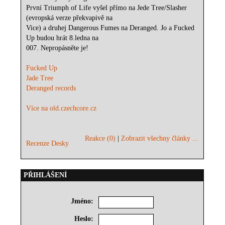
První Triumph of Life vyšel přímo na Jede Tree/Slasher
(evropská verze překvapivě na
Vice) a druhej Dangerous Fumes na Deranged. Jo a Fucked
Up budou hrát 8.ledna na
007. Nepropásněte je!
Fucked Up
Jade Tree
Deranged records
Více na old.czechcore.cz
Reakce (0)
|
Zobrazit všechny články ...
Recenze Desky
PŘIHLÁŠENÍ
Jméno:
Heslo: