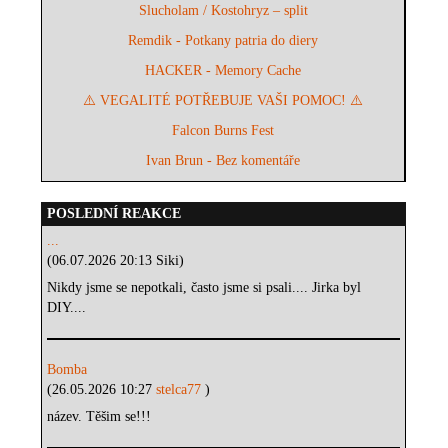
Slucholam / Kostohryz – split
Remdik - Potkany patria do diery
HACKER - Memory Cache
⚠️ VEGALITÉ POTŘEBUJE VAŠI POMOC! ⚠️
Falcon Burns Fest
Ivan Brun - Bez komentáře
POSLEDNÍ REAKCE
...
(06.07.2026 20:13 Siki)
Nikdy jsme se nepotkali, často jsme si psali.... Jirka byl
DIY....
Bomba
(26.05.2026 10:27
stelca77
)
název. Těšim se!!!