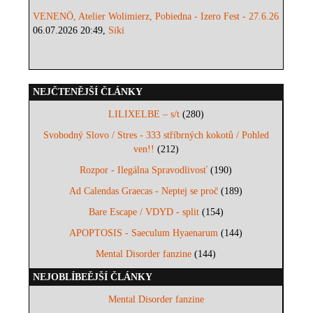
VENENÖ, Atelier Wolimierz, Pobiedna - Izero Fest - 27.6.26
06.07.2026 20:49,
Siki
NEJČTENĚJŠÍ ČLÁNKY
LILIXELBE – s/t
(280)
Svobodný Slovo / Stres - 333 stříbrných kokotů / Pohled
ven!!
(212)
Rozpor - Ilegálna Spravodlivosť
(190)
Ad Calendas Graecas - Neptej se proč
(189)
Bare Escape / VDYD - split
(154)
APOPTOSIS - Saeculum Hyaenarum
(144)
Mental Disorder fanzine
(144)
NEJOBLÍBEĚJŠÍ ČLÁNKY
Mental Disorder fanzine