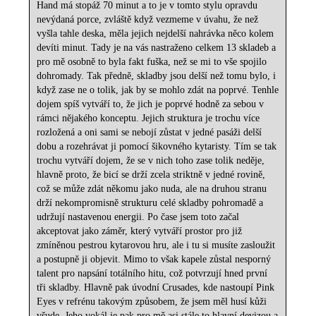
Hand má stopáž 70 minut a to je v tomto stylu opravdu
nevýdaná porce, zvláště když vezmeme v úvahu, že než
vyšla tahle deska, měla jejich nejdelší nahrávka něco kolem
devíti minut. Tady je na vás nastraženo celkem 13 skladeb a
pro mě osobně to byla fakt fuška, než se mi to vše spojilo
dohromady. Tak předně, skladby jsou delší než tomu bylo, i
když zase ne o tolik, jak by se mohlo zdát na poprvé. Tenhle
dojem spíš vytváří to, že jich je poprvé hodně za sebou v
rámci nějakého konceptu. Jejich struktura je trochu více
rozložená a oni sami se nebojí zůstat v jedné pasáži delší
dobu a rozehrávat ji pomocí šikovného kytaristy. Tím se tak
trochu vytváří dojem, že se v nich toho zase tolik neděje,
hlavně proto, že bicí se drží zcela striktně v jedné rovině,
což se může zdát někomu jako nuda, ale na druhou stranu
drží nekompromisně strukturu celé skladby pohromadě a
udržují nastavenou energii. Po čase jsem toto začal
akceptovat jako záměr, který vytváří prostor pro již
zmíněnou pestrou kytarovou hru, ale i tu si musíte zasloužit
a postupně ji objevit. Mimo to však kapele zůstal nesporný
talent pro napsání totálního hitu, což potvrzují hned první
tři skladby. Hlavně pak úvodní Crusades, kde nastoupí Pink
Eyes v refrénu takovým způsobem, že jsem měl husí kůži
všude. Jeho vokál je pak pro mě asi stále to hlavní devizou a