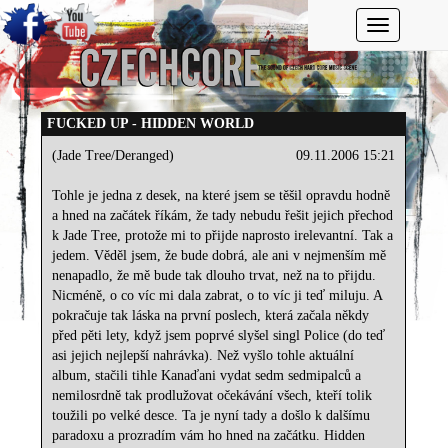
Toggle navi
FUCKED UP - HIDDEN WORLD
(Jade Tree/Deranged)
09.11.2006 15:21
Tohle je jedna z desek, na které jsem se těšil opravdu hodně
a hned na začátek říkám, že tady nebudu řešit jejich přechod
k Jade Tree, protože mi to přijde naprosto irelevantní. Tak a
jedem. Věděl jsem, že bude dobrá, ale ani v nejmenším mě
nenapadlo, že mě bude tak dlouho trvat, než na to přijdu.
Nicméně, o co víc mi dala zabrat, o to víc ji teď miluju. A
pokračuje tak láska na první poslech, která začala někdy
před pěti lety, když jsem poprvé slyšel singl Police (do teď
asi jejich nejlepší nahrávka). Než vyšlo tohle aktuální
album, stačili tihle Kanaďani vydat sedm sedmipalců a
nemilosrdně tak prodlužovat očekávání všech, kteří tolik
toužili po velké desce. Ta je nyní tady a došlo k dalšímu
paradoxu a prozradím vám ho hned na začátku. Hidden