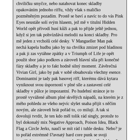
chviličku smyčce, nebo natahovat konec skladby
opakováním jednoho riffu, vždy však s maličko
pozměněným pozadím. Prostě se baví a navíc to do vás Pink
Eyes neustále solí svým hlasem, jež mě v titulní Hidden
World opět přivodí husí kůži a pak to přijde ještě jednou,
když si jen tak pohvízdává melodii na konci skladby. Pro
mě jeden z vrcholů celé desky. V Mangueller Man pak
nechá kapela hudbu jako by na chvilku zmizet pod hladinou
a pak ji zas vytáhne zpátky a v Triumph of Life je opět
použit sbor jako podkres a zároveň hlavní síla při konečné
fázy skladby a je to fakt hodně silný moment. Závěrečná
Vivian Girl, jako by pak v sobě obsahovala všechny esence.
Dominantní je tady pak basovej riff, kterému dává kytara
vyniknout svou úsporností v plné síle a zastavení celé
skladby v půlce je impozantní. Po hudební stránce je to
prostě vyvážené album plné skvělých nápadů, na kterém je z
mého pohledu ze všeho nejvíc slyšet snaha přijít s něčím
novým, ale zároveň hrát pořád to, co milují. A tak si
dovoluji tvrdit, že ten kdo měl tolik rád singly, protože to
byl dokonalý mix Negative Approach, Poison Idea, Black
Flag a Circle Jerks, naučí se mít rád i tuhle desku. Nebo? je
to pořád extrémně š?avnatý hard core punk se svoji