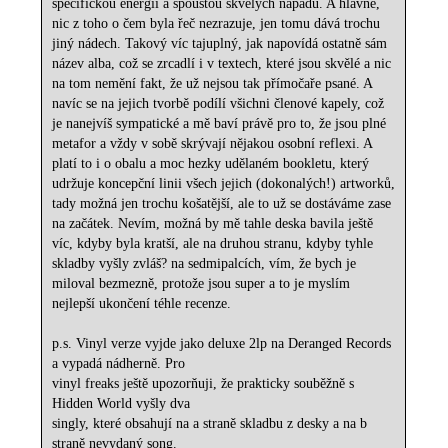
specifickou energií a spoustou skvělých nápadů. A hlavně,
nic z toho o čem byla řeč nezrazuje, jen tomu dává trochu
jiný nádech. Takový víc tajuplný, jak napovídá ostatně sám
název alba, což se zrcadlí i v textech, které jsou skvělé a nic
na tom nemění fakt, že už nejsou tak přímočaře psané. A
navíc se na jejich tvorbě podílí všichni členové kapely, což
je nanejvíš sympatické a mě baví právě pro to, že jsou plné
metafor a vždy v sobě skrývají nějakou osobní reflexi. A
platí to i o obalu a moc hezky udělaném bookletu, který
udržuje koncepční linii všech jejich (dokonalých!) artworků,
tady možná jen trochu košatější, ale to už se dostáváme zase
na začátek. Nevím, možná by mě tahle deska bavila ještě
víc, kdyby byla kratší, ale na druhou stranu, kdyby tyhle
skladby vyšly zvláš? na sedmipalcích, vím, že bych je
miloval bezmezně, protože jsou super a to je myslím
nejlepší ukončení téhle recenze.
p.s. Vinyl verze vyjde jako deluxe 2lp na Deranged Records
a vypadá nádherně. Pro
vinyl freaks ještě upozorňuji, že prakticky souběžně s
Hidden World vyšly dva
singly, které obsahují na a straně skladbu z desky a na b
straně nevydaný song.