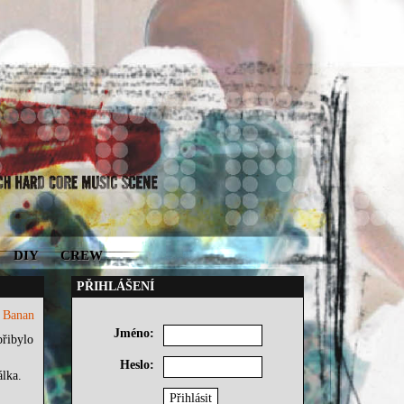
DIY
CREW
PŘIHLÁŠENÍ
9
Banan
Jméno:
přibylo
Heslo:
álka.