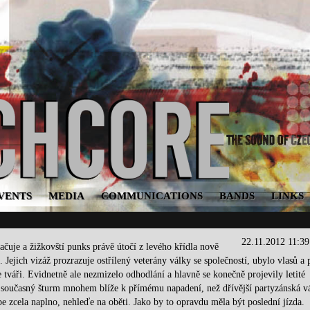
VENTS
MEDIA
COMMUNICATIONS
BANDS
LINKS
22.11.2012 11:3
ačuje a žižkovští punks právě útočí z levého křídla nově
Jejich vizáž prozrazuje ostřílený veterány války se společností, ubylo vlasů a 
 tváři. Evidnetně ale nezmizelo odhodlání a hlavně se konečně projevily letité
 současný šturm mnohem blíže k přímému napadení, než dřívější partyzánská v
 zcela naplno, nehleďe na oběti. Jako by to opravdu měla být poslední jízda.