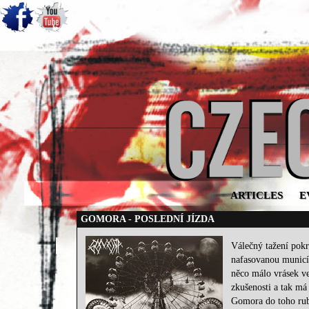
ARTICLES
E
GOMORA - POSLEDNÍ JÍZDA
Válečný tažení pokr
nafasovanou municí. 
něco málo vrásek ve
zkušenosti a tak má
Gomora do toho rube