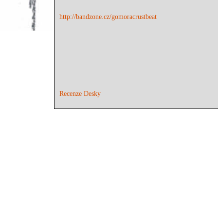
http://bandzone.cz/gomoracrustbeat
Recenze Desky