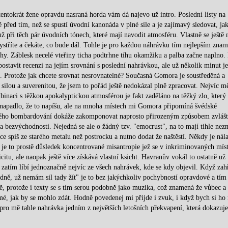
tentokrát žene opravdu nasraná horda vám dá najevo už intro. Poslední lísty na
ě před tím, než se spustí úvodní kanonáda v plné síle a je zajímavý sledovat, jak
 už při těch pár úvodních tónech, které mají navodit atmosféru. Vlastně se ještě 
bystříte a čekáte, co bude dál. Tohle je pro každou náhrávku tím nejlepším zna
 záhy. Záblesk necelé vteřiny ticha podtrhne tíhu okamžiku a palba začne naplno.
postavit recenzi na jejím srovnání s poslední nahrávkou, ale už několik minut je
. Protože jak chcete srovnat nesrovnatelné? Současná Gomora je soustředěná a
 silou a suverenitou, že jsem to pořád ještě nedokázal plně zpracovat. Nejvíc mě
mbinaci s těžkou apokalyptickou atmosférou je fakt zaděláno na těžký zlo, který
apadlo, že to napíšu, ale na mnoha místech mi Gomora připomíná švédské
tového bombardování dokáže zakomponovat naprosto přirozeným způsobem zvláš
 a bezvýchodnosti. Nejedná se ale o žádný tzv. "emocrust", na to mají tihle nez
e spíš ze starého metalu než postrocku a nutno dodat že naštěstí. Někdy je nál
 je to prostě důsledek koncentrované misantropie jež se v inkriminovaných mís
icitu, ale naopak ještě více získává vlastní ksicht. Havranův vokál to ostatně už
zatím líbí jednoznačně nejvíc ze všech nahrávek, kde se kdy objevil. Když za
 dně, už nemám sil tady žít" je to bez jakýchkoliv pochybností opravdové a tí
zdě, protože i texty se s tím serou podobně jako muzika, což znamená že vůbec a
mé, jak by se mohlo zdát. Hodně povedenej mi přijde i zvuk, i když bych si h
 pro mě tahle nahrávka jedním z největších letošních překvapení, která dokazuje