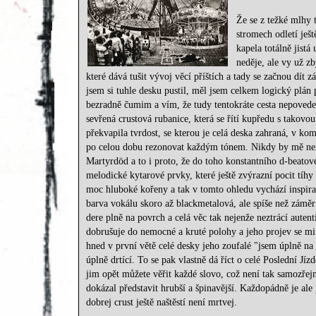
Že se z težké mlhy 
stromech odletí ješt
kapela totálně jistá
neděje, ale vy už z
které dává tušit vývoj věcí příštích a tady se začnou dít
jsem si tuhle desku pustil, měl jsem celkem logický plán 
bezradně čumim a vím, že tudy tentokráte cesta nepovede
sevřená crustová rubanice, která se řítí kupředu s takovou
překvapila tvrdost, se kterou je celá deska zahraná, v ko
po celou dobu rezonovat každým tónem. Nikdy by mě nen
Martyrdöd a to i proto, že do toho konstantního d-bea
melodické kytarové prvky, které ještě zvýrazní pocit tíhy
moc hluboké kořeny a tak v tomto ohledu vychází inspirac
barva vokálu skoro až blackmetalová, ale spíše než záměr
dere plně na povrch a celá věc tak nejenže neztrácí autent
dobrušuje do nemocné a kruté polohy a jeho projev se mi 
hned v první větě celé desky jeho zoufalé "jsem úplně na
úplně drtící. To se pak vlastně dá říct o celé Poslední Jí
jim opět můžete věřit každé slovo, což není tak samozřej
dokázal představit hrubší a špinavější. Každopádně je ale
dobrej crust ještě naštěstí není mrtvej.