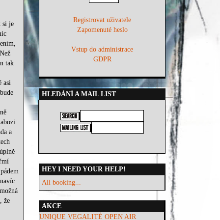
Registrovat uživatele
 si je
Zapomenuté heslo
nic
mením,
Vstup do administrace
 Než
GDPR
n tak
 asi
 bude
HLEDÁNÍ A MAIL LIST
tně
nabozi
ada a
tech
 úplně
hřmí
HEY I NEED YOUR HELP!
m pádem
 navíc
All booking...
o možná
, že
AKCE
UNIQUE VEGALITÉ OPEN AIR