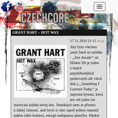
Toggle navi
GRANT HART – HOT WAX
17.11.2010 21:11
Aran
Aby bylo všechno
jasný hned na začátku
-
„Zen Arcade“
od
Hüsker Dü je jedno
z mejch
nejoblíbenějších
punkovejch alb všech
dob a
„Something I
Learned Today“
je
naprostá hymna, která
pro mě jeden čas
startovala každej novej den. Nedokázal jsem se přinutit
k žádný činnosti, aniž bych si ráno aspoň jednou nepustil
nahlas tuhle krásnou, energií nadupanou písničku. Hüsker