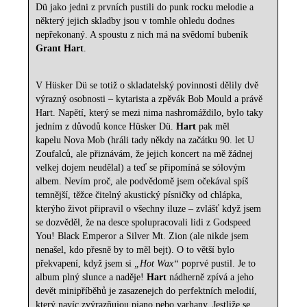
Dü jako jedni z prvních pustili do punk rocku melodie a
některý jejich skladby jsou v tomhle ohledu dodnes
nepřekonaný. A spoustu z nich má na svědomí bubeník
Grant Hart
.
V Hüsker Dü se totiž o skladatelský povinnosti dělily dvě
výrazný osobnosti – kytarista a zpěvák Bob Mould a právě
Hart. Napětí, který se mezi nima nashromáždilo, bylo taky
jedním z důvodů konce Hüsker Dü.
Hart
pak měl
kapelu Nova Mob (hráli tady někdy na začátku 90. let U
Zoufalců, ale přiznávám, že jejich koncert na mě žádnej
velkej dojem neudělal) a teď se připomíná se sólovým
albem. Nevím proč, ale podvědomě jsem očekával spíš
temnější, těžce čitelný akustický písničky od chlápka,
kterýho život připravil o všechny iluze – zvlášť když jsem
se dozvěděl, že na desce spolupracovali lidi z Godspeed
You! Black Emperor a Silver Mt. Zion (ale nikde jsem
nenašel, kdo přesně by to měl bejt). O to větší bylo
překvapení, když jsem si
„Hot Wax“
poprvé pustil. Je to
album plný slunce a naděje!
Hart
nádherně zpívá a jeho
devět minipříběhů je zasazenejch do perfektních melodií,
který navíc zvýrazňujou piano nebo varhany. Jestliže se