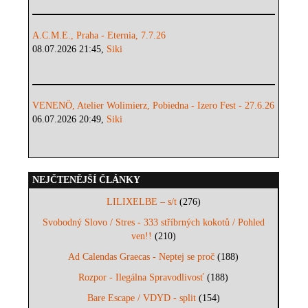
A.C.M.E., Praha - Eternia, 7.7.26
08.07.2026 21:45,
Siki
VENENÖ, Atelier Wolimierz, Pobiedna - Izero Fest - 27.6.26
06.07.2026 20:49,
Siki
NEJČTENĚJŠÍ ČLÁNKY
LILIXELBE – s/t
(276)
Svobodný Slovo / Stres - 333 stříbrných kokotů / Pohled
ven!!
(210)
Ad Calendas Graecas - Neptej se proč
(188)
Rozpor - Ilegálna Spravodlivosť
(188)
Bare Escape / VDYD - split
(154)