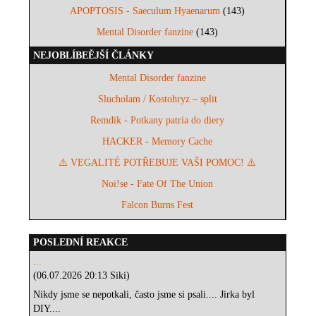
APOPTOSIS - Saeculum Hyaenarum
(143)
Mental Disorder fanzine
(143)
NEJOBLÍBEĚJŠÍ ČLÁNKY
Mental Disorder fanzine
Slucholam / Kostohryz – split
Remdik - Potkany patria do diery
HACKER - Memory Cache
⚠️ VEGALITÉ POTŘEBUJE VAŠI POMOC! ⚠️
Noi!se - Fate Of The Union
Falcon Burns Fest
POSLEDNÍ REAKCE
...
(06.07.2026 20:13 Siki)
Nikdy jsme se nepotkali, často jsme si psali.... Jirka byl
DIY....