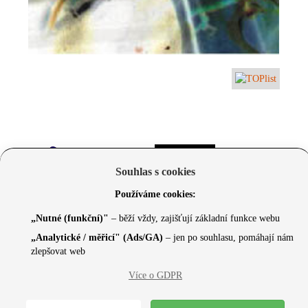
Souhlas s cookies
Používáme cookies:
„Nutné (funkční)"
– běží vždy, zajišťují základní funkce webu
„Analytické / měřicí" (Ads/GA)
– jen po souhlasu, pomáhají nám
zlepšovat web
© 2026 Czechcore.cz | Scripted by Sonic (
www.pro-
Více o GDPR
neziskovky.cz
) | Design concept by
Max