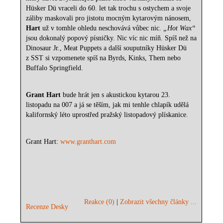
Hüsker Dü vraceli do 60. let tak trochu s ostychem a svoje
záliby maskovali pro jistotu mocným kytarovým nánosem,
Hart
už v tomhle ohledu neschovává vůbec nic.
„Hot Wax“
jsou dokonalý popový písničky. Nic víc nic míň. Spíš než na
Dinosaur Jr., Meat Puppets a další souputníky Hüsker Dü
z SST si vzpomenete spíš na Byrds, Kinks, Them nebo
Buffalo Springfield.
Grant Hart
bude hrát jen s akustickou kytarou 23.
listopadu na
007 a
já se těším, jak mi tenhle chlapík udělá
kalifornský léto uprostřed pražský listopadový plískanice.
Grant Hart:
www.granthart.com
Reakce (0)
|
Zobrazit všechny články ...
Recenze Desky