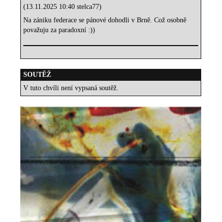
(13.11.2025 10:40 stelca77)
Na zániku federace se pánové dohodli v Brně. Což osobně
považuju za paradoxní :))
SOUTĚŽ
V tuto chvíli není vypsaná soutěž.