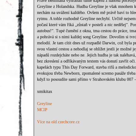
Právě Beniihana vyhrabali tuhle kapelu z nánosu početn
Greyline z Holandska. Hudba Greyline je však mnohem kompl
nechám na uvážení každého. Ovšem mě právě baví to hled
rytmu. A tohle rozhodně Greyline nechybí. Určitě nejsem
počasí které vám říká „zůstaň v posteli a nic nedělej“. 
autobus!“. Tupé čumění z okna, tma cestou do práce, tma 
a pohrává si s nimi každej song Greyline. Dovolím si tv
melodií. Je tam cítit dnes už rozpadlé Darwin, což byla
svou vlastní cestou a nehodlaj se ohlížet jestli je možné je
nápadů rozdejcháte nebo ne. Jejich hudba je tak naléhav
bez zkreslení a odříkávaným textem vás donutí zavřít oči
kapelách typu This Day Forward, stavba rifů a melodicko
evokujou třeba Newborn, zpomalené scremo pasáže třeba L
když to posoudíte sami přímo v Strahovském klubu 007 - 
xmikitax
Greyline
MCIP
Více na old.czechcore.cz