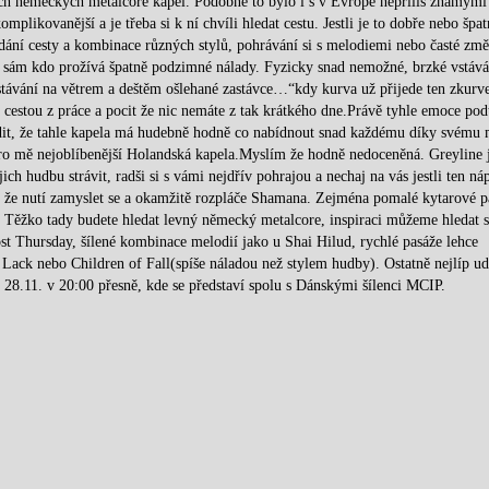
ých německých metalcore kapel. Podobně to bylo i s v Evropě nepříliš známými
ikovanější a je třeba si k ní chvíli hledat cestu. Jestli je to dobře nebo špat
ání cesty a kombinace různých stylů, pohrávání si s melodiemi nebo časté zm
 sám kdo prožívá špatně podzimné nálady. Fyzicky snad nemožné, brzké vstává
Postávání na větrem a deštěm ošlehané zastávce…“kdy kurva už přijede ten zkurv
cestou z práce a pocit že nic nemáte z tak krátkého dne.Právě tyhle emoce pod
rdit, že tahle kapela má hudebně hodně co nabídnout snad každému díky svému
 pro mě nejoblíbenější Holandská kapela.Myslím že hodně nedoceněná. Greyline 
jich hudbu strávit, radši si s vámi nejdřív pohrajou a nechaj na vás jestli ten ná
á, že nutí zamyslet se a okamžitě rozpláče Shamana. Zejména pomalé kytarové p
. Těžko tady budete hledat levný německý metalcore, inspiraci můžeme hledat s
st Thursday, šílené kombinace melodií jako u Shai Hilud, rychlé pasáže lehce
ack nebo Children of Fall(spíše náladou než stylem hudby). Ostatně nejlíp ud
28.11. v 20:00 přesně, kde se představí spolu s Dánskými šílenci MCIP.