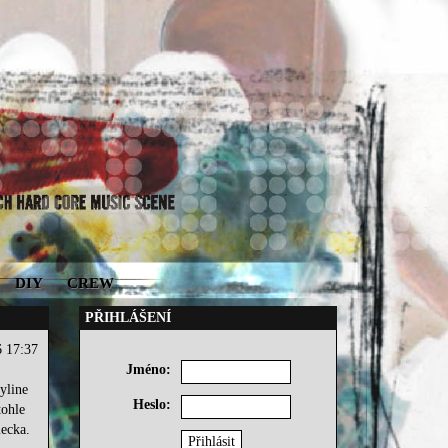
DIY
CREW
PŘIHLÁŠENÍ
6 17:37
Jméno:
yline
Heslo:
tohle
mecka.