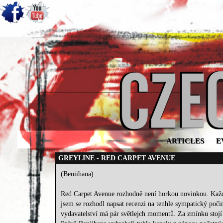
ARTICLES
E
GREYLINE - RED CARPET AVENUE
(Beniihana)
Red Carpet Avenue rozhodně není horkou novinkou. Každ
jsem se rozhodl napsat recenzi na tenhle sympatický počin.
vydavatelství má pár světlejch momentů. Za zmínku stojí