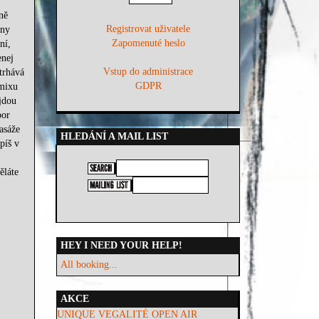
ně
Registrovat uživatele
ěny
Zapomenuté heslo
ní,
enej
Vstup do administrace
trhává
GDPR
 mixu
jdou
por
asáže
HLEDÁNÍ A MAIL LIST
píš v
ěláte
HEY I NEED YOUR HELP!
All booking...
AKCE
UNIQUE VEGALITÉ OPEN AIR