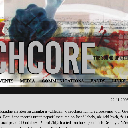
VENTS
MEDIA
COMMUNICATIONS
BANDS
LINKS
22.11.200
opádně ale stojí za zmínku a vzhledem k nadcházejícímu evropskému tour Gre
 Beniihana records určitě nepatří mezi mé oblíbené labely, ale řekl bych, že i 
 snad první CD od dnes už profláklých a teď trochu stagnujících Destiny z Ně