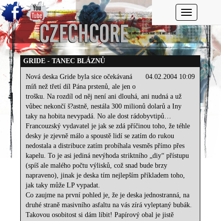
Toggle navi
GRIDE - TANEC BLÁZNŮ
Nová deska Gride byla sice očekávaná
04.02.2004 10:09
míň než třetí díl Pána prstenů, ale jen o
trošku. Na rozdíl od něj není ani dlouhá, ani nudná a už
vůbec nekončí š?astně, nestála 300 milionů dolarů a Iny
taky na hobita nevypadá. No ale dost rádobyvtipů…
Francouzský vydavatel je jak se zdá příčinou toho, že téhle
desky je zjevně málo a spoustě lidí se zatím do rukou
nedostala a distribuce zatím probíhala vesměs přímo přes
kapelu. To je asi jediná nevýhoda striktního „diy“ přístupu
(spíš ale malého počtu výlisků, což snad bude brzy
napraveno), jinak je deska tím nejlepším příkladem toho,
jak taky může LP vypadat.
Co zaujme na první pohled je, že je deska jednostranná, na
druhé straně masivního asfaltu na vás zírá vyleptaný bubák.
Takovou osobitost si dám líbit! Papírový obal je jistě