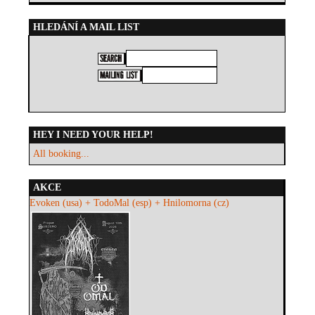
HLEDÁNÍ A MAIL LIST
HEY I NEED YOUR HELP!
All booking...
AKCE
Evoken (usa) + TodoMal (esp) + Hnilomorna (cz)