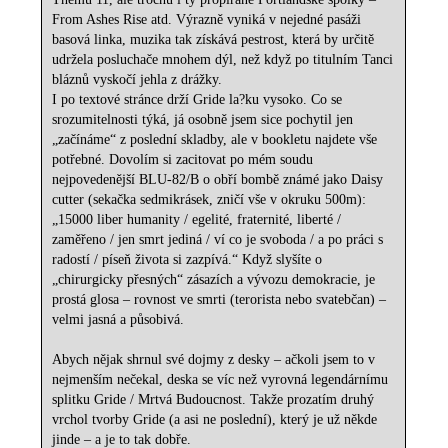
From Ashes Rise atd. Výrazně vyniká v nejedné pasáži
basová linka, muzika tak získává pestrost, která by určitě
udržela posluchače mnohem dýl, než když po titulním Tanci
bláznů vyskočí jehla z drážky.
I po textové stránce drží Gride la?ku vysoko. Co se
srozumitelnosti týká, já osobně jsem sice pochytil jen
„začínáme“ z poslední skladby, ale v bookletu najdete vše
potřebné. Dovolím si zacitovat po mém soudu
nejpovedenější BLU-82/B o obří bombě známé jako Daisy
cutter (sekačka sedmikrásek, zničí vše v okruku 500m):
„15000 liber humanity / egelité, fraternité, liberté /
zaměřeno / jen smrt jediná / ví co je svoboda / a po práci s
radostí / píseň života si zazpívá.“ Když slyšíte o
„chirurgicky přesných“ zásazích a vývozu demokracie, je
prostá glosa – rovnost ve smrti (terorista nebo svatebčan) –
velmi jasná a působivá.
Abych nějak shrnul své dojmy z desky – ačkoli jsem to v
nejmenším nečekal, deska se víc než vyrovná legendárnímu
splitku Gride / Mrtvá Budoucnost. Takže prozatím druhý
vrchol tvorby Gride (a asi ne poslední), který je už někde
jinde – a je to tak dobře.