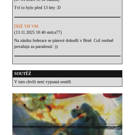
Tvl to bylo před 13 lety :D
DDŽ VH VM
(13.11.2025 10:40 stelca77)
Na zániku federace se pánové dohodli v Brně. Což osobně
považuju za paradoxní :))
SOUTĚŽ
V tuto chvíli není vypsaná soutěž.