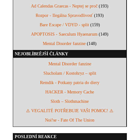
Ad Calendas Graecas - Neptej se proč
(193)
Rozpor - Ilegálna Spravodlivosť
(193)
Bare Escape / VDYD - split
(159)
APOPTOSIS - Saeculum Hyaenarum
(149)
Mental Disorder fanzine
(148)
NEJOBLÍBEĚJŠÍ ČLÁNKY
Mental Disorder fanzine
Slucholam / Kostohryz – split
Remdik - Potkany patria do diery
HACKER - Memory Cache
Sloth – Slothmachine
⚠️ VEGALITÉ POTŘEBUJE VAŠI POMOC! ⚠️
Noi!se - Fate Of The Union
POSLEDNÍ REAKCE