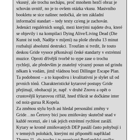
vkusný, ale trochu nechápu, proč mnohem hezčí obraz je
schován uvnitř, no je to ovšem otázka vkusu. Masivního
bookletu se sice našinec nedočká, ale ten základní
informační standart – tedy texty cz/eng je zachován.
Jedenáct regulérních songů, mezi kterými najdete dva, které
se objevily i na kompilaci Dying Alive/Living Dead (Die
Kunst ist todt, Naděje v míjení) na ploše zhruba 13 minut
rozbalují absolutní destrukci. Troufám si tvrdit, že touto
deskou Gride vysoce přkonávají české standarty v extrémní
muzice. Oproti dřívější tvorbě to sype zase o trochu
rychleji, ale především je znatelný výrazný posun od grindu
někam k vodám, jimž vládnou bozi Dillinger Escape Plan.
Ta podobnost – a to kupodivu i kvalitativní je slyšet už od
prvních tónů. Charakteristické kytarové postupy Gride
přejímají, obohacují je, např. v druhé Znovu a opět o
crustovější kytarovou riffáž, hned třikrát se dočkáme inter
od noiz-gurua R.Kopela.
Za změnou stylu bych asi hledal personální změny v
Gride…no Čertovy bicí jsou zmiňovány skutečně snad v
každé recenzi, ale i tak jejich extrémní rychlost zaráží.
Kytary se kromě zmiňovaných DEP pasáží často pohybují i
v temných polohách, kterými mi připoměli například
Themu 11, ale trochu i ty propírané Portlandské spolky –