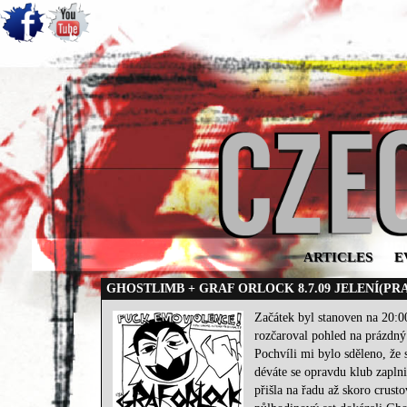
ARTICLES
E
GHOSTLIMB + GRAF ORLOCK 8.7.09 JELENÍ(PR
Začátek byl stanoven na 20:0
rozčaroval pohled na prázdný 
Pochvíli mi bylo sděleno, že 
déváte se opravdu klub zaplnil
přišla na řadu až skoro crust