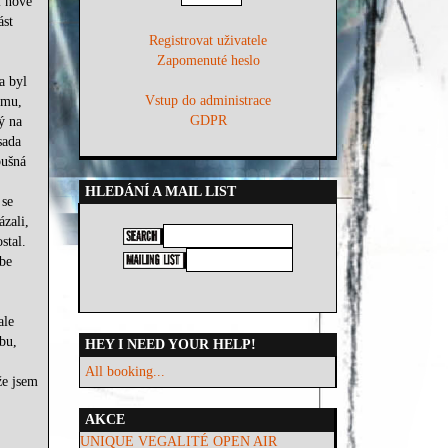
i nové
ást
Registrovat uživatele
Zapomenuté heslo
a byl
Vstup do administrace
ému,
GDPR
ý na
sada
bušná
HLEDÁNÍ A MAIL LIST
 se
ázali,
stal.
ebe
ale
bu,
HEY I NEED YOUR HELP!
All booking...
že jsem
AKCE
UNIQUE VEGALITÉ OPEN AIR