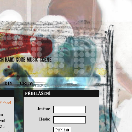
DIY
CREW
PŘIHLÁŠENÍ
Michael
Jméno:
em
Heslo:
rvní
 Za