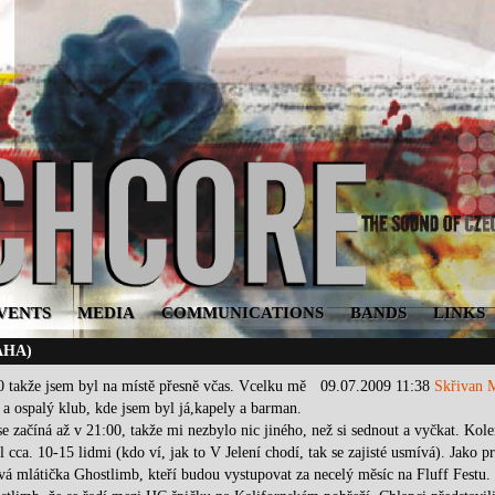
VENTS
MEDIA
COMMUNICATIONS
BANDS
LINKS
AHA)
0 takže jsem byl na místě přesně včas. Vcelku mě
09.07.2009 11:38
Skřivan 
a ospalý klub, kde jsem byl já,kapely a barman.
se začíná až v 21:00, takže mi nezbylo nic jiného, než si sednout a vyčkat. Kol
 cca. 10-15 lidmi (kdo ví, jak to V Jelení chodí, tak se zajisté usmívá). Jako p
ová mlátička Ghostlimb, kteří budou vystupovat za necelý měsíc na Fluff Festu.