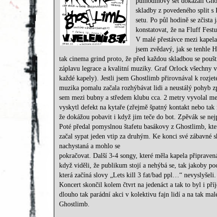
půlhodinový set dokázali Gho
skladby z povedeného split s 
setu. Po půl hodině se zčista
konstatovat, že na Fluff Fes
V malé přestávce mezi kapela
jsem zvědavý, jak se tenhle 
tak cinema grind proto, že před každou skladbou se pouští
záplavu legrace a kvalitní muziky. Graf Orlock všechny v k
každé kapely). Jestli jsem Ghostlimb přirovnával k rozjet
muzika pomalu začala rozhýbávat lidi a neustálý pohyb z
sem mezi bubny a středem klubu cca. 2 metry vyvolal menš
vyskytl defekt na kytaře (zřejmě špatný kontakt nebo tak 
že dokážou pobavit i když jim teče do bot. Zpěvák se nejpr
Poté předal pomyslnou štafetu basákovy z Ghostlimb, kter
začal sypat jeden vtip za druhým. Ke konci své zábavné 
nachystaná a mohlo se
pokračovat. Další 3-4 songy, které měla kapela připravená 
když viděli, že publikum stojí a nehýbá se, tak jakoby po
která začíná slovy „Lets kill 3 fat/bad ppl…“ nevyslyšeli.
Koncert skončil kolem čtvrt na jedenáct a tak to byl i p
dlouho tak parádní akci v kolektivu fajn lidí a na tak mal
Ghostlimb.