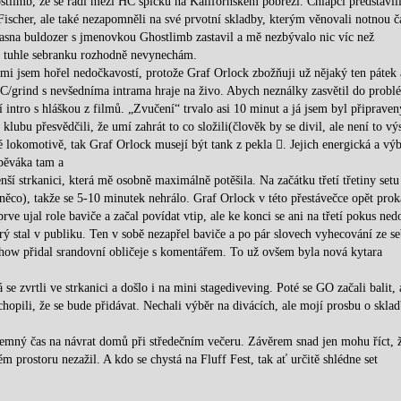
stlimb, že se řadí mezi HC špičku na Kalifornském pobřeží. Chlapci představil
Fischer, ale také nezapomněli na své prvotní skladby, kterým věnovali notnou č
 jasna buldozer s jmenovkou Ghostlimb zastavil a mě nezbývalo nic víc než
tu tuhle sebranku rozhodně nevynechám.
mi jsem hořel nedočkavostí, protože Graf Orlock zbožňuji už nějaký ten pátek 
HC/grind s nevšedníma intrama hraje na živo. Abych neználky zasvětil do probl
 intro s hláškou z filmů. „Zvučení“ trvalo asi 10 minut a já jsem byl připraven
lubu přesvědčili, že umí zahrát to co složili(člověk by se divil, ale není to vý
é lokomotivě, tak Graf Orlock musejí být tank z pekla . Jejich energická a vý
pěváka tam a
í strkanici, která mě osobně maximálně potěšila. Na začátku třetí třetiny setu
něco), takže se 5-10 minutek nehrálo. Graf Orlock v této přestávečce opět prok
ve ujal role baviče a začal povídat vtip, ale ke konci se ani na třetí pokus nedo
ý stal v publiku. Ten v sobě nezapřel baviče a po pár slovech vyhecování ze s
show přidal srandovní obličeje s komentářem. To už ovšem byla nová kytara
se zvrtli ve strkanici a došlo i na mini stagediveving. Poté se GO začali balit, 
chopili, že se bude přidávat. Nechali výběr na divácích, ale mojí prosbu o sklad
říjemný čas na návrat domů při středečním večeru. Závěrem snad jen mohu říct, 
ém prostoru nezažil. A kdo se chystá na Fluff Fest, tak ať určitě shlédne set