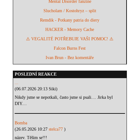
Mental Disorder fanzine
Slucholam / Kostohryz – split
Remdik - Potkany patria do diery
HACKER - Memory Cache
⚠️ VEGALITÉ POTŘEBUJE VAŠI POMOC! ⚠️
Falcon Burns Fest
Ivan Brun - Bez komentáře
POSLEDNÍ REAKCE
...
(06.07.2026 20:13 Siki)
Nikdy jsme se nepotkali, často jsme si psali.... Jirka byl
DIY....
Bomba
(26.05.2026 10:27
stelca77
)
název. Těšim se!!!