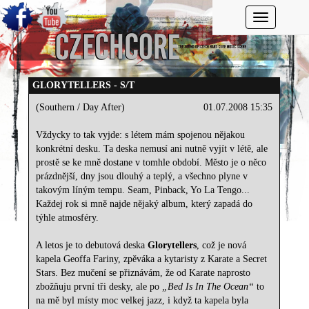
Toggle navi
GLORYTELLERS - S/T
(Southern / Day After)
01.07.2008 15:35
Vždycky to tak vyjde: s létem mám spojenou nějakou
konkrétní desku. Ta deska nemusí ani nutně vyjít v létě, ale
prostě se ke mně dostane v tomhle období. Město je o něco
prázdnější, dny jsou dlouhý a teplý, a všechno plyne v
takovým líným tempu. Seam, Pinback, Yo La Tengo...
Každej rok si mně najde nějaký album, který zapadá do
týhle atmosféry.
A letos je to debutová deska
Glorytellers
, což je nová
kapela Geoffa Fariny, zpěváka a kytaristy z Karate a Secret
Stars. Bez mučení se přiznávám, že od Karate naprosto
zbožňuju první tři desky, ale po
„Bed Is In The Ocean“
to
na mě byl místy moc velkej jazz, i když ta kapela byla