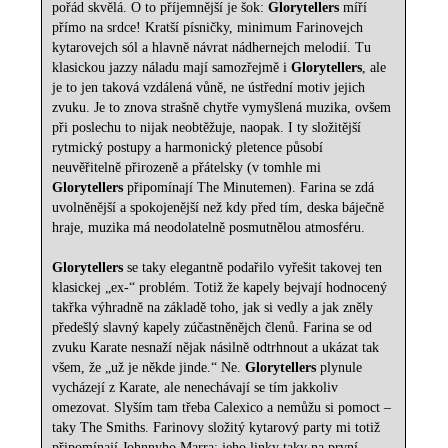
pořád skvělá. O to příjemnější je šok:
Glorytellers
míří
přímo na srdce! Kratší písničky, minimum Farinovejch
kytarovejch sól a hlavně návrat nádhernejch melodií. Tu
klasickou jazzy náladu mají samozřejmě i
Glorytellers
, ale
je to jen taková vzdálená vůně, ne ústřední motiv jejich
zvuku. Je to znova strašně chytře vymyšlená muzika, ovšem
při poslechu to nijak neobtěžuje, naopak. I ty složitější
rytmický postupy a harmonický pletence působí
neuvěřitelně přirozeně a přátelsky (v tomhle mi
Glorytellers
připomínají The Minutemen). Farina se zdá
uvolněnější a spokojenější než kdy před tím, deska báječně
hraje, muzika má neodolatelně posmutnělou atmosféru.
Glorytellers
se taky elegantně podařilo vyřešit takovej ten
klasickej „ex-“ problém. Totiž že kapely bejvají hodnocený
takřka výhradně na základě toho, jak si vedly a jak zněly
předešlý slavný kapely zúčastněnějch členů. Farina se od
zvuku Karate nesnaží nějak násilně odtrhnout a ukázat tak
všem, že „už je někde jinde.“ Ne.
Glorytellers
plynule
vycházejí z Karate, ale nenechávají se tím jakkoliv
omezovat. Slyším tam třeba Calexico a nemůžu si pomoct –
taky The Smiths. Farinovy složitý kytarový party mi totiž
připomínají Johnnyho Marra: jeho linky taky na první