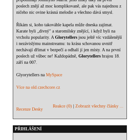
poslech znějí až moc komplikovaně, ale pak vás najednou z
ničeho nic ovine krásná melodie a všechno dává smysl.
Říkám si, koho takováhle kapela může dneska zajímat.
Karate byli „divný“ a staromilsky znějící, i když byli na
vrcholu popularity. A
Glorytellers
jsou ještě víc vzdálenější
i nezávislýmu mainstreamu: tu krásu schovanou uvnitř
nechávají dřímat v bezpečí a odhalí jí jen místy. A na první
poslech už vůbec ne! Každopádně,
Glorytellers
hrajou 18.
září na 007.
Glyorytellers na
MySpace
Více na old.czechcore.cz
Reakce (0)
|
Zobrazit všechny články ...
Recenze Desky
PŘIHLÁŠENÍ