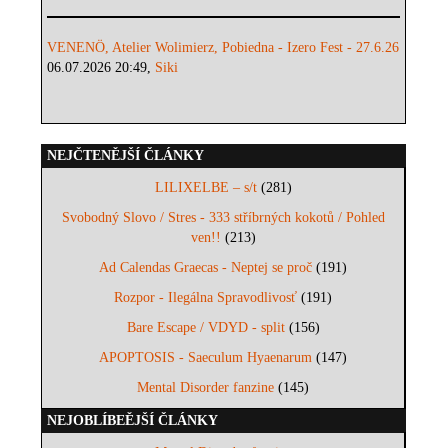
VENENÖ, Atelier Wolimierz, Pobiedna - Izero Fest - 27.6.26
06.07.2026 20:49,
Siki
NEJČTENĚJŠÍ ČLÁNKY
LILIXELBE – s/t
(281)
Svobodný Slovo / Stres - 333 stříbrných kokotů / Pohled
ven!!
(213)
Ad Calendas Graecas - Neptej se proč
(191)
Rozpor - Ilegálna Spravodlivosť
(191)
Bare Escape / VDYD - split
(156)
APOPTOSIS - Saeculum Hyaenarum
(147)
Mental Disorder fanzine
(145)
NEJOBLÍBEĚJŠÍ ČLÁNKY