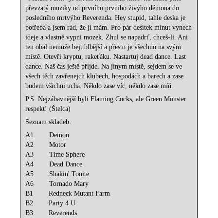
převzatý muziky od prvního prvního živýho démona do
posledního mrtvýho Reverenda. Hey stupid, tahle deska je
potřeba a jsem rád, že jí mám. Pro pár desítek minut vynech
ideje a vlastně vypni mozek. Zhul se napadrť, chceš-li. Ani
ten obal nemůže bejt blbější a přesto je všechno na svým
místě. Otevři kryptu, rakeťáku. Nastartuj dead dance. Last
dance. Náš čas ještě přijde. Na jinym místě, sejdem se ve
všech těch zavřenejch klubech, hospodách a barech a zase
budem všichni ucha. Někdo zase víc, někdo zase míň.
P.S. Nejzábavnější byli Flaming Cocks, ale Green Monster
respekt! (Štelca)
Seznam skladeb:
A1 Demon
A2 Motor
A3 Time Sphere
A4 Dead Dance
A5 Shakin' Tonite
A6 Tornado Mary
B1 Redneck Mutant Farm
B2 Party 4 U
B3 Reverends