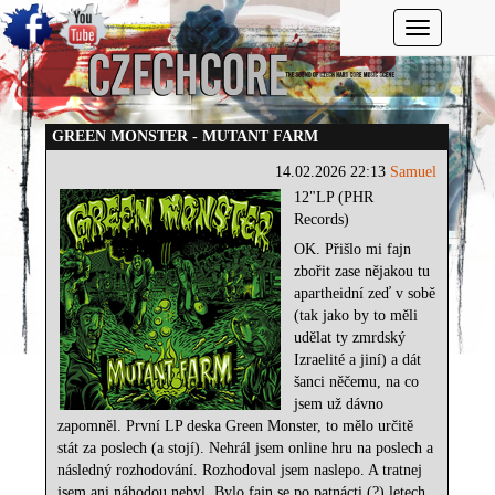
Toggle navi
GREEN MONSTER - MUTANT FARM
14.02.2026 22:13
Samuel
12"LP (PHR
Records)
OK. Přišlo mi fajn
zbořit zase nějakou tu
apartheidní zeď v sobě
(tak jako by to měli
udělat ty zmrdský
Izraelité a jiní) a dát
šanci něčemu, na co
jsem už dávno
zapomněl. První LP deska Green Monster, to mělo určitě
stát za poslech (a stojí). Nehrál jsem online hru na poslech a
následný rozhodování. Rozhodoval jsem naslepo. A tratnej
jsem ani náhodou nebyl. Bylo fajn se po patnácti (?) letech