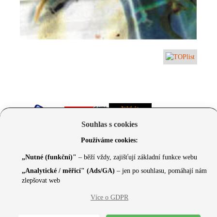
Souhlas s cookies
Používáme cookies:
„Nutné (funkční)"
– běží vždy, zajišťují základní funkce webu
„Analytické / měřicí" (Ads/GA)
– jen po souhlasu, pomáhají nám
zlepšovat web
© 2026 Czechcore.cz | Scripted by Sonic (
www.pro-
Více o GDPR
neziskovky.cz
) | Design concept by
Max