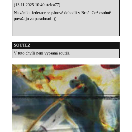
(13.11.2025 10:40 stelca77)
Na zániku federace se pánové dohodli v Brně. Což osobně
považuju za paradoxní :))
SOUTĚŽ
V tuto chvíli není vypsaná soutěž.