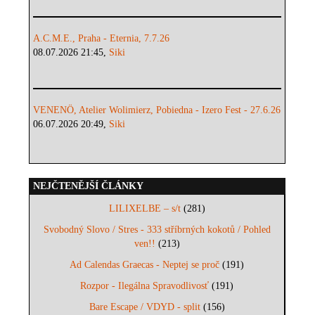
A.C.M.E., Praha - Eternia, 7.7.26
08.07.2026 21:45,
Siki
VENENÖ, Atelier Wolimierz, Pobiedna - Izero Fest - 27.6.26
06.07.2026 20:49,
Siki
NEJČTENĚJŠÍ ČLÁNKY
LILIXELBE – s/t
(281)
Svobodný Slovo / Stres - 333 stříbrných kokotů / Pohled
ven!!
(213)
Ad Calendas Graecas - Neptej se proč
(191)
Rozpor - Ilegálna Spravodlivosť
(191)
Bare Escape / VDYD - split
(156)