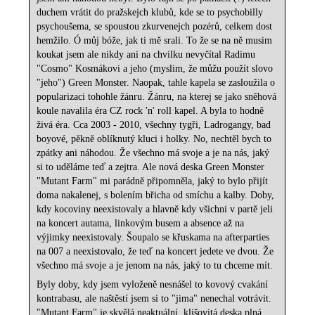
duchem vrátit do pražskejch klubů, kde se to psychobilly
psychoušema, se spoustou zkurvenejch pozérů, celkem dost
hemžilo. Ó můj bóže, jak ti mě srali. To že se na ně musim
koukat jsem ale nikdy ani na chvilku nevyčítal Radimu
"Cosmo" Kosmákovi a jeho (myslim, že můžu použít slovo
"jeho") Green Monster. Naopak, tahle kapela se zasloužila o
popularizaci tohohle žánru. Žánru, na kterej se jako sněhová
koule navalila éra CZ rock 'n' roll kapel. A byla to hodně
živá éra. Cca 2003 - 2010, všechny tygři, Ladrogangy, bad
boyové, pěkně oblíknutý kluci i holky. No, nechtěl bych to
zpátky ani náhodou. Že všechno má svoje a je na nás, jaký
si to uděláme teď a zejtra. Ale nová deska Green Monster
"Mutant Farm" mi parádně připomněla, jaký to bylo přijít
doma nakalenej, s bolením břicha od smíchu a kalby. Doby,
kdy kocoviny neexistovaly a hlavně kdy všichni v partě jeli
na koncert autama, linkovým busem a absence až na
výjimky neexistovaly. Šoupalo se křuskama na afterparties
na 007 a neexistovalo, že teď na koncert jedete ve dvou. Že
všechno má svoje a je jenom na nás, jaký to tu chceme mít.
Byly doby, kdy jsem vyloženě nesnášel to kovový cvakání
kontrabasu, ale naštěstí jsem si to "jima" nenechal votrávit.
"Mutant Farm" je skvělá neaktuální, klišovitá deska plná