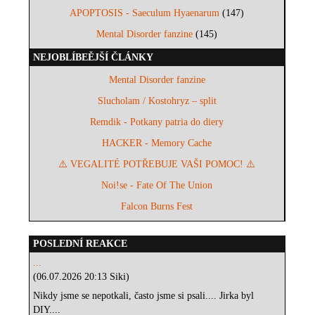
APOPTOSIS - Saeculum Hyaenarum
(147)
Mental Disorder fanzine
(145)
NEJOBLÍBEĚJŠÍ ČLÁNKY
Mental Disorder fanzine
Slucholam / Kostohryz – split
Remdik - Potkany patria do diery
HACKER - Memory Cache
⚠️ VEGALITÉ POTŘEBUJE VAŠI POMOC! ⚠️
Noi!se - Fate Of The Union
Falcon Burns Fest
POSLEDNÍ REAKCE
...
(06.07.2026 20:13 Siki)
Nikdy jsme se nepotkali, často jsme si psali.... Jirka byl
DIY....