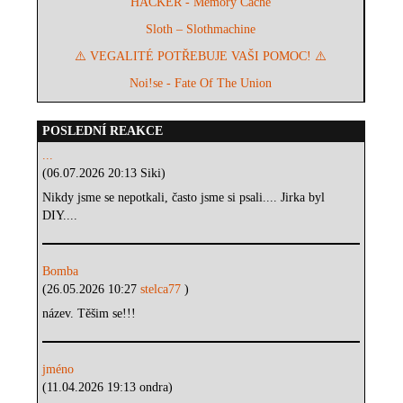
HACKER - Memory Cache
Sloth – Slothmachine
⚠️ VEGALITÉ POTŘEBUJE VAŠI POMOC! ⚠️
Noi!se - Fate Of The Union
POSLEDNÍ REAKCE
...
(06.07.2026 20:13 Siki)
Nikdy jsme se nepotkali, často jsme si psali.... Jirka byl
DIY....
Bomba
(26.05.2026 10:27
stelca77
)
název. Těšim se!!!
jméno
(11.04.2026 19:13 ondra)