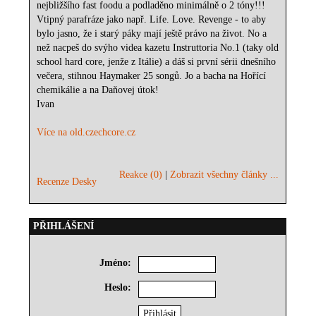
nejbližšího fast foodu a podladěno minimálně o 2 tóny!!!
Vtipný parafráze jako např. Life. Love. Revenge - to aby
bylo jasno, že i starý páky mají ještě právo na život. No a
než nacpeš do svýho videa kazetu Instruttoria No.1 (taky old
school hard core, jenže z Itálie) a dáš si první sérii dnešního
večera, stihnou Haymaker 25 songů. Jo a bacha na Hořící
chemikálie a na Daňovej útok!
Ivan
Více na old.czechcore.cz
Reakce (0)
|
Zobrazit všechny články ...
Recenze Desky
PŘIHLÁŠENÍ
Jméno:
Heslo: