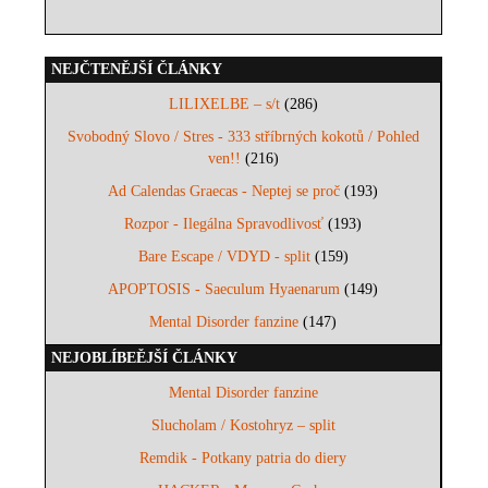
NEJČTENĚJŠÍ ČLÁNKY
LILIXELBE – s/t
(286)
Svobodný Slovo / Stres - 333 stříbrných kokotů / Pohled
ven!!
(216)
Ad Calendas Graecas - Neptej se proč
(193)
Rozpor - Ilegálna Spravodlivosť
(193)
Bare Escape / VDYD - split
(159)
APOPTOSIS - Saeculum Hyaenarum
(149)
Mental Disorder fanzine
(147)
NEJOBLÍBEĚJŠÍ ČLÁNKY
Mental Disorder fanzine
Slucholam / Kostohryz – split
Remdik - Potkany patria do diery