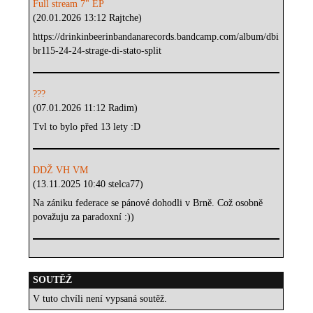
Full stream 7" EP
(20.01.2026 13:12 Rajtche)
https://drinkinbeerinbandanarecords.bandcamp.com/album/dbi
br115-24-24-strage-di-stato-split
???
(07.01.2026 11:12 Radim)
Tvl to bylo před 13 lety :D
DDŽ VH VM
(13.11.2025 10:40 stelca77)
Na zániku federace se pánové dohodli v Brně. Což osobně
považuju za paradoxní :))
SOUTĚŽ
V tuto chvíli není vypsaná soutěž.