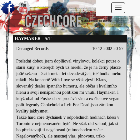
Toggle navi
HAYMAKER - S/T
Deranged Records
10.12.2002 20:57
Poslední dobou jsem doplňoval vinylovou kolekci pouze o
starší kusy, o kterejch bych už neřekl, že je na černý placce
ještě seženu. Death metal let devadesátých, to? hudba mého
mládí. Na koncertě With Love se však zjevil Klaus,
slovenský dealer špatného humoru, ale občas i kvalitního
hlenu a svojí nenápadnou politikou mi vnutil Haymaker. I
když obal od Pusheada se prodává sám a ex členové vegan
polit legendy Chokehold a Left For Dead jsou zárukou
kvality jakbysmet.
Takže hard core dýchánek v odpoledních hodinách kdesi v
Torontu v nejmenovaném bytě. Ne však old school, jak si
ho představují ti nagelovaní (mimochodem znáte
Nagelovanýho?), ale mastnej vlas, plnovous, triko