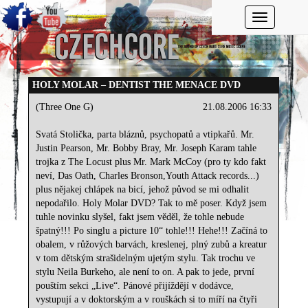
Toggle navi
HOLY MOLAR – DENTIST THE MENACE DVD
(Three One G)
21.08.2006 16:33
Svatá Stolička, parta bláznů, psychopatů a vtipkařů. Mr.
Justin Pearson, Mr. Bobby Bray, Mr. Joseph Karam tahle
trojka z The Locust plus Mr. Mark McCoy (pro ty kdo fakt
neví, Das Oath, Charles Bronson,Youth Attack records...)
plus nějakej chlápek na bicí, jehož původ se mi odhalit
nepodařilo. Holy Molar DVD? Tak to mě poser. Když jsem
tuhle novinku slyšel, fakt jsem věděl, že tohle nebude
špatný!!! Po singlu a picture 10“ tohle!!! Hehe!!! Začíná to
obalem, v růžových barvách, kreslenej, plný zubů a kreatur
v tom dětským strašidelným ujetým stylu. Tak trochu ve
stylu Neila Burkeho, ale není to on. A pak to jede, první
pouštím sekci „Live“. Pánové přijíždějí v dodávce,
vystupují a v doktorským a v rouškách si to míří na čtyři