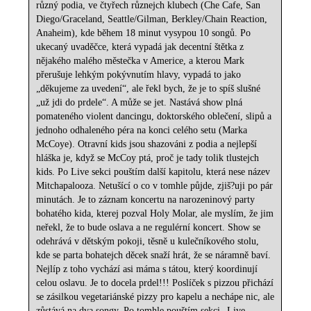
různý podia, ve čtyřech různejch klubech (Che Cafe, San
Diego/Graceland, Seattle/Gilman, Berkley/Chain Reaction,
Anaheim), kde během 18 minut vysypou 10 songů. Po
ukecaný uvaděčce, která vypadá jak decentní štětka z
nějakého malého městečka v Americe, a kterou Mark
přerušuje lehkým pokývnutím hlavy, vypadá to jako
„děkujeme za uvedení“, ale řekl bych, že je to spíš slušné
„už jdi do prdele“. A může se jet. Nastává show plná
pomateného violent dancingu, doktorského oblečení, slipů a
jednoho odhaleného péra na konci celého setu (Marka
McCoye). Otravní kids jsou shazováni z podia a nejlepší
hláška je, když se McCoy ptá, proč je tady tolik tlustejch
kids. Po Live sekci pouštím další kapitolu, která nese název
Mitchapalooza. Netušící o co v tomhle půjde, zjiš?uji po pár
minutách. Je to záznam koncertu na narozeninový party
bohatého kida, kterej pozval Holy Molar, ale myslím, že jim
neřekl, že to bude oslava a ne regulérní koncert. Show se
odehrává v dětským pokoji, těsně u kulečníkového stolu,
kde se parta bohatejch děcek snaží hrát, že se náramně baví.
Nejlíp z toho vychází asi máma s tátou, který koordinují
celou oslavu. Je to docela prdel!!! Poslíček s pizzou přichází
se zásilkou vegetariánské pizzy pro kapelu a nechápe nic, ale
zůstává na dva songy. Po tomhle pouštím sekci „Live