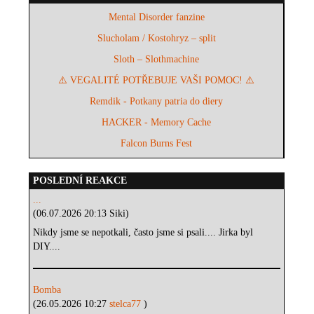
Mental Disorder fanzine
Slucholam / Kostohryz – split
Sloth – Slothmachine
⚠️ VEGALITÉ POTŘEBUJE VAŠI POMOC! ⚠️
Remdik - Potkany patria do diery
HACKER - Memory Cache
Falcon Burns Fest
POSLEDNÍ REAKCE
...
(06.07.2026 20:13 Siki)
Nikdy jsme se nepotkali, často jsme si psali.... Jirka byl
DIY....
Bomba
(26.05.2026 10:27
stelca77
)