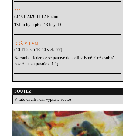
???
(07.01.2026 11:12 Radim)
Tvl to bylo před 13 lety :D
DDŽ VH VM
(13.11.2025 10:40 stelca77)
Na zániku federace se pánové dohodli v Brně. Což osobně
považuju za paradoxní :))
SOUTĚŽ
V tuto chvíli není vypsaná soutěž.