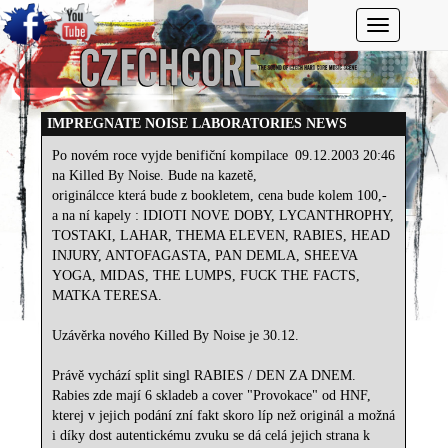
Toggle navi
IMPREGNATE NOISE LABORATORIES NEWS
Po novém roce vyjde benifiční kompilace
09.12.2003 20:46
na Killed By Noise. Bude na kazetě,
originálcce která bude z bookletem, cena bude kolem 100,-
a na ní kapely : IDIOTI NOVE DOBY, LYCANTHROPHY,
TOSTAKI, LAHAR, THEMA ELEVEN, RABIES, HEAD
INJURY, ANTOFAGASTA, PAN DEMLA, SHEEVA
YOGA, MIDAS, THE LUMPS, FUCK THE FACTS,
MATKA TERESA.
Uzávěrka nového Killed By Noise je 30.12.
Právě vychází split singl RABIES / DEN ZA DNEM.
Rabies zde mají 6 skladeb a cover "Provokace" od HNF,
kterej v jejich podání zní fakt skoro líp než originál a možná
i díky dost autentickému zvuku se dá celá jejich strana k