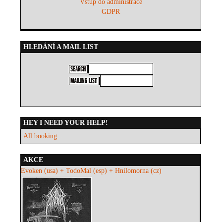
Vstup do administrace
GDPR
HLEDÁNÍ A MAIL LIST
HEY I NEED YOUR HELP!
All booking...
AKCE
Evoken (usa) + TodoMal (esp) + Hnilomorna (cz)