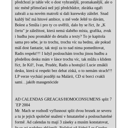
předchozí je tahle věc o dost vyhranější, promakanější, ale o
nic méně přímočará než její předchůdce, zkrátka ogaři
zabrali a na novém matroši si dali kurewsky záležet. Snad
každý bič má hitové ambice, u mě vede Ještě to dávám,
Bolest a Smůla i pro ty co uvěřili, dalo by se říct, že „K
čertu“ je záležitost, která nemá slabého místa, grafika, zvuk
i hudba jsou promáklé do detailu a texty? To je kapitola
sama pro sebe, je to trochu, trochu víc na bednu, ale pokud
máš dost fantazie, tak stojí za to nad nima pomeditovat,
Radis respekt!!! I když poslouchám trochu jinou hudbu a
předešlou desku mám v lásce trochu víc, tak můžu s klidem
říct, že Kil!, Ivan, Prudéz, Radis a hostující Lucie zmákli
desku, která si respekt bez debat získá, o to nemám strach!!!
LP verze vychází později na Malárii, CD si borci cvakli
sami…jaköb massgenöcide
AD CALENDAS GREACAS/HOMOCONSUMENS split 7
´EP 2004
Mr. Mach se rozhodl vyflusnout split dvou brusek ze severu
a tu je jejich společné snažení v hmatatelné a poslouchatelné
formě. Ad calendas tu mají 3 záseky a musím konstatovat,
že se asi nadobro zbláznili. Nečekej už žádné Los Crudos,