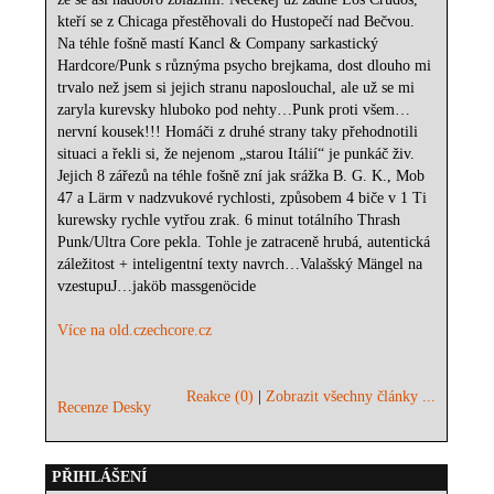
kteří se z Chicaga přestěhovali do Hustopečí nad Bečvou.
Na téhle fošně mastí Kancl & Company sarkastický
Hardcore/Punk s různýma psycho brejkama, dost dlouho mi
trvalo než jsem si jejich stranu naposlouchal, ale už se mi
zaryla kurevsky hluboko pod nehty…Punk proti všem…
nervní kousek!!! Homáči z druhé strany taky přehodnotili
situaci a řekli si, že nejenom „starou Itálií“ je punkáč živ.
Jejich 8 zářezů na téhle fošně zní jak srážka B. G. K., Mob
47 a Lärm v nadzvukové rychlosti, způsobem 4 biče v 1 Ti
kurewsky rychle vytřou zrak. 6 minut totálního Thrash
Punk/Ultra Core pekla. Tohle je zatraceně hrubá, autentická
záležitost + inteligentní texty navrch…Valašský Mängel na
vzestupuJ…jaköb massgenöcide
Více na old.czechcore.cz
Reakce (0)
|
Zobrazit všechny články ...
Recenze Desky
PŘIHLÁŠENÍ