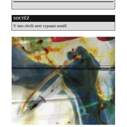
SOUTĚŽ
V tuto chvíli není vypsaná soutěž.