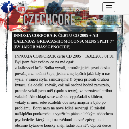
Toggle navi
INNOXIA CORPORA:K ČERTU CD 2005 + AD
CALENDAS GREACAS/HOMOCONSUMENS SPLIT 7"
(BY JAKOB MASSGENOCIDE)
INNOXIA CORPORA:K čertu CD 2005
16.02.2005 01:01
Byl jsem fakt zvědav co na mě ogaři
z království krále Bolka vyvalí, protože jejich první desku
považuju za totální šupu, jednu z nejlepších jaká kdy u nás
vyšla, v rámci štýla, samozřejmě!!! Synci přibrali druhou
kytaru, ale odešel zpěvák, což mě osobně hodně zamrzelo,
protože vokál jsem měl (spolu s texty), za poznávací atribut
valachů. Ale chlapi se se změnou vypořádali s klidem,
vokály si mezi sebe rozdělili oba sekyrmajstři a bylo po
problému. Borci nám na nové fošně servírují 15 záseků
našláplého punk/rocku s využitím piána a lehkým nádechem
psychedelie, který mají na svědomí hlavně zpěvy, ale i
občasné kytarové kousky znějí řádně „divně“. Oproti desce