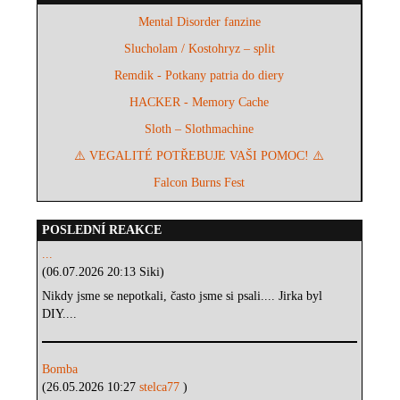
Mental Disorder fanzine
Slucholam / Kostohryz – split
Remdik - Potkany patria do diery
HACKER - Memory Cache
Sloth – Slothmachine
⚠️ VEGALITÉ POTŘEBUJE VAŠI POMOC! ⚠️
Falcon Burns Fest
POSLEDNÍ REAKCE
...
(06.07.2026 20:13 Siki)
Nikdy jsme se nepotkali, často jsme si psali.... Jirka byl
DIY....
Bomba
(26.05.2026 10:27
stelca77
)