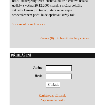
hráčů, nebezpečný terén, sněhová bouře a celková nálada,
udělaly z večera 20.12.2005 svátek a možná položily
základní kámen pro tradici, která se ve stejně
sebevražedném počtu bude opakovat každý rok.
Více na old.czechcore.cz
Reakce (0)
|
Zobrazit všechny články ...
PŘIHLÁŠENÍ
Jméno:
Heslo:
Registrovat uživatele
Zapomenuté heslo