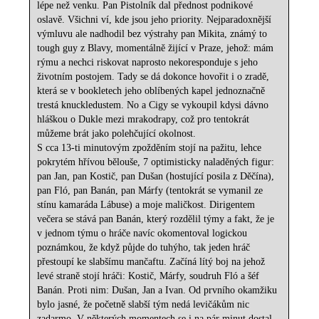
lépe než venku. Pan Pistolník dal přednost podnikové
oslavě. Všichni ví, kde jsou jeho priority. Nejparadoxnější
výmluvu ale nadhodil bez výstrahy pan Mikita, známý to
tough guy z Blavy, momentálně žijící v Praze, jehož: mám
rýmu a nechci riskovat naprosto nekoresponduje s jeho
životním postojem. Tady se dá dokonce hovořit i o zradě,
která se v bookletech jeho oblíbených kapel jednoznačně
trestá knuckledustem. No a Cigy se vykoupil kdysi dávno
hláškou o Dukle mezi mrakodrapy, což pro tentokrát
můžeme brát jako polehčující okolnost.
S cca 13-ti minutovým zpožděním stojí na pažitu, lehce
pokrytém hřívou bělouše, 7 optimisticky naladěných figur:
pan Jan, pan Kostič, pan Dušan (hostující posila z Děčína),
pan Fló, pan Banán, pan Márfy (tentokrát se vymanil ze
stínu kamaráda Lábuse) a moje maličkost. Dirigentem
večera se stává pan Banán, který rozdělil týmy a fakt, že je
v jednom týmu o hráče navíc okomentoval logickou
poznámkou, že když půjde do tuhýho, tak jeden hráč
přestoupí ke slabšímu mančaftu. Začíná lítý boj na jehož
levé straně stojí hráči: Kostič, Márfy, soudruh Fló a šéf
Banán. Proti nim: Dušan, Jan a Ivan. Od prvního okamžiku
bylo jasné, že početně slabší tým nedá levičákům nic
zadarmo. V některých momentech se i na pár minut dostal