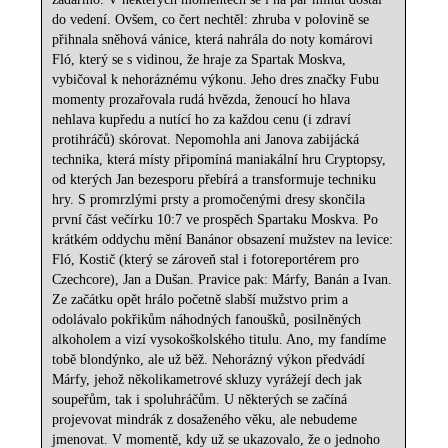
do vedení. Ovšem, co čert nechtěl: zhruba v polovině se
přihnala sněhová vánice, která nahrála do noty komárovi
Fló, který se s vidinou, že hraje za Spartak Moskva,
vybičoval k nehoráznému výkonu. Jeho dres značky Fubu
momenty prozařovala rudá hvězda, ženoucí ho hlava
nehlava kupředu a nutící ho za každou cenu (i zdraví
protihráčů) skórovat. Nepomohla ani Janova zabijácká
technika, která místy připomíná maniakální hru Cryptopsy,
od kterých Jan bezesporu přebírá a transformuje techniku
hry. S promrzlými prsty a promočenými dresy skončila
první část večírku 10:7 ve prospěch Spartaku Moskva. Po
krátkém oddychu mění Banánor obsazení mužstev na levice:
Fló, Kostič (který se zároveň stal i fotoreportérem pro
Czechcore), Jan a Dušan. Pravice pak: Márfy, Banán a Ivan.
Ze začátku opět hrálo početně slabší mužstvo prim a
odolávalo pokřikům náhodných fanoušků, posilněných
alkoholem a vizí vysokoškolského titulu. Ano, my fandíme
tobě blondýnko, ale už běž. Nehorázný výkon předvádí
Márfy, jehož několikametrové skluzy vyrážejí dech jak
soupeřům, tak i spoluhráčům. U některých se začíná
projevovat mindrák z dosaženého věku, ale nebudeme
jmenovat. V momentě, kdy už se ukazovalo, že o jednoho