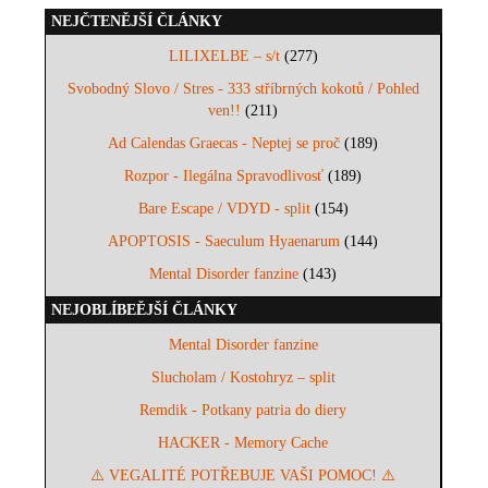
NEJČTENĚJŠÍ ČLÁNKY
LILIXELBE – s/t
(277)
Svobodný Slovo / Stres - 333 stříbrných kokotů / Pohled
ven!!
(211)
Ad Calendas Graecas - Neptej se proč
(189)
Rozpor - Ilegálna Spravodlivosť
(189)
Bare Escape / VDYD - split
(154)
APOPTOSIS - Saeculum Hyaenarum
(144)
Mental Disorder fanzine
(143)
NEJOBLÍBEĚJŠÍ ČLÁNKY
Mental Disorder fanzine
Slucholam / Kostohryz – split
Remdik - Potkany patria do diery
HACKER - Memory Cache
⚠️ VEGALITÉ POTŘEBUJE VAŠI POMOC! ⚠️