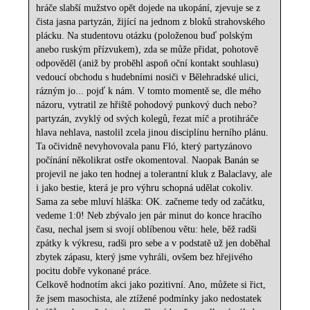
hráče slabší mužstvo opět dojede na ukopání, zjevuje se z
čista jasna partyzán, žijící na jednom z bloků strahovského
plácku. Na studentovu otázku (položenou buď polským
anebo ruským přízvukem), zda se může přidat, pohotově
odpověděl (aniž by proběhl aspoň oční kontakt souhlasu)
vedoucí obchodu s hudebními nosiči v Bělehradské ulici,
rázným jo... pojď k nám. V tomto momentě se, dle mého
názoru, vytratil ze hřiště pohodový punkový duch nebo?
partyzán, zvyklý od svých kolegů, řezat míč a protihráče
hlava nehlava, nastolil zcela jinou disciplínu herního plánu.
Ta očividně nevyhovovala panu Fló, který partyzánovo
počínání několikrat ostře okomentoval. Naopak Banán se
projevil ne jako ten hodnej a tolerantní kluk z Balaclavy, ale
i jako bestie, která je pro výhru schopná udělat cokoliv.
Sama za sebe mluví hláška: OK. začneme tedy od začátku,
vedeme 1:0! Neb zbývalo jen pár minut do konce hracího
času, nechal jsem si svojí oblíbenou větu: hele, běž radši
zpátky k výkresu, radši pro sebe a v podstatě už jen doběhal
zbytek zápasu, který jsme vyhráli, ovšem bez hřejivého
pocitu dobře vykonané práce.
Celkově hodnotím akci jako pozitivní. Ano, můžete si řict,
že jsem masochista, ale ztížené podmínky jako nedostatek