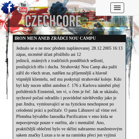
Toggle navi
IRON MEN ANEB ZRÁDCI NOU CAMPU
Jednalo se o ne moc předem naplánovanej
28.12.2005 16:13
zápas, nicméně účast přislíbilo asi 12
jedinců, známých z tradičních pondělních sešlostí,
posilujících tělo i ducha. Strahovský Nou Camp aka pažit
zářil do všech stran, natěšen na příjemnější a hlavně
vtipnější klientelu, než mu poskytují strahovské koleje. Kdo
byl kdy nucen sdílet autobus č. 176 z Karlova náměstí plný
pofidérních Einsteinů, ten ví, o čem je řeč. Jak se ukázalo,
sychravé počasí odradilo i pravidelné návštěvníky jako je
pan Jindra, vymlouvající se na fyzickou neschopnost po
celodenní práci u počítače. O panu Lábusovi už víme své.
Přeměna bývalého fanouška Purification v emo kida se
neporojevuje pouze v outfitu, ale i mentalitě. Ano,
praktičtější oblečení bylo ve skříni nahrazeno manžestrovým
sakem značky Luxus a to se na ramínku přeci jen vyjímá