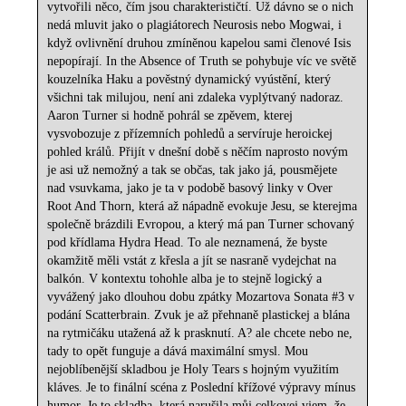
vytvořili něco, čím jsou charakterističtí. Už dávno se o nich
nedá mluvit jako o plagiátorech Neurosis nebo Mogwai, i
když ovlivnění druhou zmíněnou kapelou sami členové Isis
nepopírají. In the Absence of Truth se pohybuje víc ve světě
kouzelníka Haku a pověstný dynamický vyústění, který
všichni tak milujou, není ani zdaleka vyplýtvaný nadoraz.
Aaron Turner si hodně pohrál se zpěvem, kterej
vysvobozuje z přízemních pohledů a servíruje heroickej
pohled králů. Přijít v dnešní době s něčím naprosto novým
je asi už nemožný a tak se občas, tak jako já, pousmějete
nad vsuvkama, jako je ta v podobě basový linky v Over
Root And Thorn, která až nápadně evokuje Jesu, se kterejma
společně brázdili Evropou, a který má pan Turner schovaný
pod křídlama Hydra Head. To ale neznamená, že byste
okamžitě měli vstát z křesla a jít se nasraně vydejchat na
balkón. V kontextu tohohle alba je to stejně logický a
vyvážený jako dlouhou dobu zpátky Mozartova Sonata #3 v
podání Scatterbrain. Zvuk je až přehnaně plastickej a blána
na rytmičáku utažená až k prasknutí. A? ale chcete nebo ne,
tady to opět funguje a dává maximální smysl. Mou
nejoblíbenější skladbou je Holy Tears s hojným využitím
kláves. Je to finální scéna z Poslední křížové výpravy mínus
humor. Je to skladba, která narušila můj celkovej vjem, že