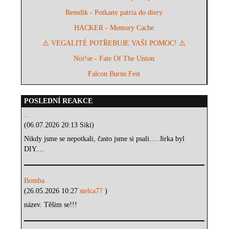
Remdik - Potkany patria do diery
HACKER - Memory Cache
⚠️ VEGALITÉ POTŘEBUJE VAŠI POMOC! ⚠️
Noi!se - Fate Of The Union
Falcon Burns Fest
POSLEDNÍ REAKCE
...
(06.07.2026 20:13 Siki)
Nikdy jsme se nepotkali, často jsme si psali.... Jirka byl
DIY....
Bomba
(26.05.2026 10:27
stelca77
)
název. Těšim se!!!