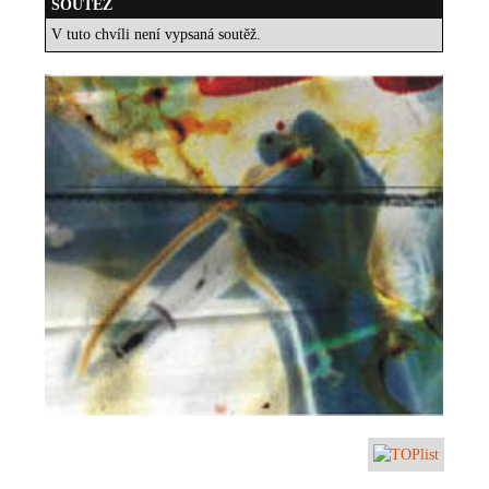
SOUTĚŽ
V tuto chvíli není vypsaná soutěž.