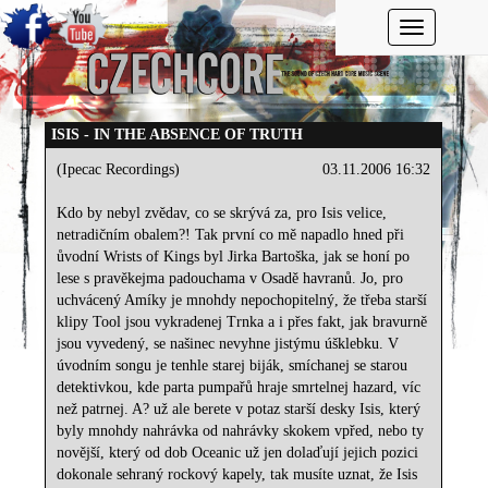
Toggle navi
ISIS - IN THE ABSENCE OF TRUTH
(Ipecac Recordings)
03.11.2006 16:32
Kdo by nebyl zvědav, co se skrývá za, pro Isis velice,
netradičním obalem?! Tak první co mě napadlo hned při
ůvodní Wrists of Kings byl Jirka Bartoška, jak se honí po
lese s pravěkejma padouchama v Osadě havranů. Jo, pro
uchvácený Amíky je mnohdy nepochopitelný, že třeba starší
klipy Tool jsou vykradenej Trnka a i přes fakt, jak bravurně
jsou vyvedený, se našinec nevyhne jistýmu úšklebku. V
úvodním songu je tenhle starej biják, smíchanej se starou
detektivkou, kde parta pumpařů hraje smrtelnej hazard, víc
než patrnej. A? už ale berete v potaz starší desky Isis, který
byly mnohdy nahrávka od nahrávky skokem vpřed, nebo ty
novější, který od dob Oceanic už jen dolaďují jejich pozici
dokonale sehraný rockový kapely, tak musíte uznat, že Isis