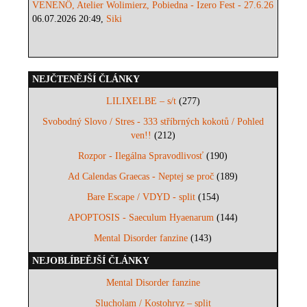
VENENÖ, Atelier Wolimierz, Pobiedna - Izero Fest - 27.6.26
06.07.2026 20:49,
Siki
NEJČTENĚJŠÍ ČLÁNKY
LILIXELBE – s/t
(277)
Svobodný Slovo / Stres - 333 stříbrných kokotů / Pohled
ven!!
(212)
Rozpor - Ilegálna Spravodlivosť
(190)
Ad Calendas Graecas - Neptej se proč
(189)
Bare Escape / VDYD - split
(154)
APOPTOSIS - Saeculum Hyaenarum
(144)
Mental Disorder fanzine
(143)
NEJOBLÍBEĚJŠÍ ČLÁNKY
Mental Disorder fanzine
Slucholam / Kostohryz – split