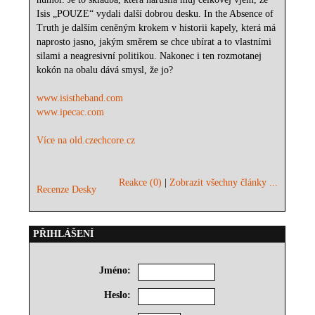
Isis „POUZE“ vydali další dobrou desku. In the Absence of
Truth je dalším ceněným krokem v historii kapely, která má
naprosto jasno, jakým směrem se chce ubírat a to vlastními
silami a neagresivní politikou. Nakonec i ten rozmotanej
kokón na obalu dává smysl, že jo?
www.isistheband.com
www.ipecac.com
Více na old.czechcore.cz
Reakce (0)
|
Zobrazit všechny články ...
Recenze Desky
PŘIHLÁŠENÍ
Jméno:
Heslo: