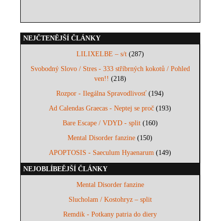
NEJČTENĚJŠÍ ČLÁNKY
LILIXELBE – s/t
(287)
Svobodný Slovo / Stres - 333 stříbrných kokotů / Pohled
ven!!
(218)
Rozpor - Ilegálna Spravodlivosť
(194)
Ad Calendas Graecas - Neptej se proč
(193)
Bare Escape / VDYD - split
(160)
Mental Disorder fanzine
(150)
APOPTOSIS - Saeculum Hyaenarum
(149)
NEJOBLÍBEĚJŠÍ ČLÁNKY
Mental Disorder fanzine
Slucholam / Kostohryz – split
Remdik - Potkany patria do diery