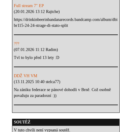
Full stream 7" EP
(20.01.2026 13:12 Rajtche)
https://drinkinbeerinbandanarecords.bandcamp.com/album/dbi
br115-24-24-strage-di-stato-split
???
(07.01.2026 11:12 Radim)
Tvl to bylo před 13 lety :D
DDŽ VH VM
(13.11.2025 10:40 stelca77)
Na zániku federace se pánové dohodli v Brně. Což osobně
považuju za paradoxní :))
SOUTĚŽ
V tuto chvíli není vypsaná soutěž.