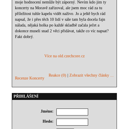
moje hodnocení nemůže být záporný. Nevím kdo jim ty
koncerty na Moravě zařizoval, ale jsem moc rád za tu
příležitost tuhle kapelu vidět naživo. Jo a ještě bych rád
napsal, že i přes těch 10 lidí v sále tam byla docela fajn
nálada, nějaká holka po každé skladbě začala ječet a
dokonce museli snad 2 věci přidávat, takže co víc napsat?
Fakt dobrý.
Více na old.czechcore.cz
Reakce (0)
|
Zobrazit všechny články ...
Recenze Koncerty
PŘIHLÁŠENÍ
Jméno:
Heslo: