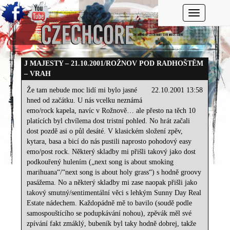
Toggle navi
J MAJESTY – 21.10.2001/ROŽNOV POD RADHOŠTĚM
– VRAH
Že tam nebude moc lidí mi bylo jasné
22.10.2001 13:58
hned od začátku. U nás vcelku neznámá
emo/rock kapela, navíc v Rožnově… ale přesto na těch 10
platících byl chvílema dost tristní pohled. No hrát začali
dost pozdě asi o půl desáté. V klasickém složení zpěv,
kytara, basa a bicí do nás pustili naprosto pohodový easy
emo/post rock. Některý skladby mi přišli takový jako dost
podkouřený hulením („next song is about smoking
marihuana“/“next song is about holy grass“) s hodně groovy
pasážema. No a některý skladby mi zase naopak přišli jako
takový smutný/sentimentální věci s lehkým Sunny Day Real
Estate nádechem. Každopádně mě to bavilo (soudě podle
samospouštícího se podupkávání nohou), zpěvák měl své
zpívání fakt zmáklý, bubeník byl taky hodně dobrej, takže