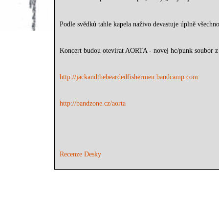
Podle svědků tahle kapela naživo devastuje úplně všechno.
Koncert budou otevírat AORTA - novej hc/punk soubor z
http://jackandthebeardedfishermen.bandcamp.com
http://bandzone.cz/aorta
Recenze Desky