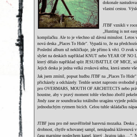
dokonale nastudovano
vlastní cestou. Výs
JTBF vznikli v roce
„Hunting is not ea
kompilačku. Ale to je všechno už dávná minulost. L
nová deska „Places To Hide“. Vypadá to, že na předchozí
Poslední album už nekličkuje, jde přímo k věci. O zvuk se
slyšet na deskách například KNUT nebo YEAR OF NO LIG
který dělalo například split JESU/BATTLE OF MICE, só
Jejich deska je jedna velká zvuková stěna, která smete všec
Jak jsem zmínil, popsat hudbu JTBF na „Places To Hide“
přicházely a odcházely. Tenhle sextet naprosto svobodně p
pro OVERMARS, MOUTH OF ARCHITECTS nebo právě YEA
houstne, aby v pravý moment tohle všechno zbořil pek
Jindy zase ze soundtracku totálního uragánu vyjede pokl
jednoduchým rytmem bicích. Celou tuhle skládačku nápadů
JTBF jsou pro mě neuvěřitelně barevná mozaika. Desku „P
drobnost, chytře schovanej sampl, nenápadná klávesová v
času marníme poslechem kapel, který „hrajou jako….“