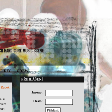
DIY
CREW
PŘIHLÁŠENÍ
1
Radek
Jméno:
alší
Heslo:
zvem
ziku