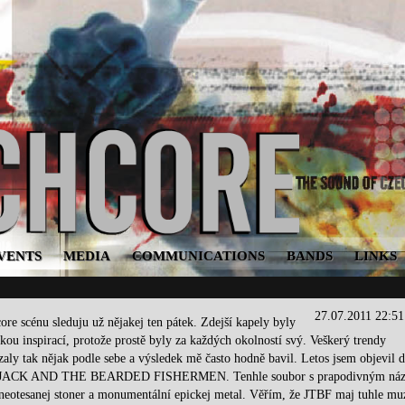
VENTS
MEDIA
COMMUNICATIONS
BANDS
LINKS
27.07.2011 22:5
re scénu sleduju už nějakej ten pátek. Zdejší kapely byly
ou inspirací, protože prostě byly za každých okolností svý. Veškerý trendy
aly tak nějak podle sebe a výsledek mě často hodně bavil. Letos jsem objevil d
ny. JACK AND THE BEARDED FISHERMEN. Tenhle soubor s prapodivným ná
neotesanej stoner a monumentální epickej metal. Věřím, že JTBF maj tuhle mu