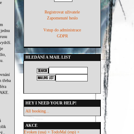
se
Registrovat uživatele
Zapomenuté heslo
um
Vstup do administrace
 jednu
GDPR
rusu
vydrží.
je
dio,
HLEDÁNÍ A MAIL LIST
u.
ovnání
h třeba
féra
NAKE.
HEY I NEED YOUR HELP!
All booking...
á
AKCE
olik
Evoken (usa) + TodoMal (esp) +
ý..