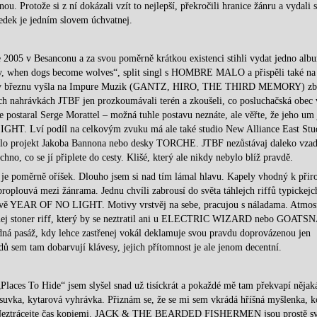
u. Protože si z ní dokázali vzít to nejlepší, překročili hranice žánru a vydali 
ledek je jedním slovem úchvatnej.
 2005 v Besanconu a za svou poměrně krátkou existenci stihli vydat jedno alb
sy, when dogs become wolves“, split singl s HOMBRE MALO a přispěli také na
etos v březnu vyšla na Impure Muzik (GANTZ, HIRO, THE THIRD MEMORY) zb
ch nahrávkách JTBF jen prozkoumávali terén a zkoušeli, co posluchačská obec 
 postaral Serge Morattel – možná tuhle postavu neznáte, ale věřte, že jeho um 
HT. Lví podíl na celkovým zvuku má ale také studio New Alliance East Stu
lo projekt Jakoba Bannona nebo desky TORCHE. JTBF nezůstávaj daleko vzad
hno, co se jí připlete do cesty. Klišé, který ale nikdy nebylo blíž pravdě.
 je poměrně oříšek. Dlouho jsem si nad tím lámal hlavu. Kapely vhodný k přir
roplouvá mezi žánrama. Jednu chvíli zabrousí do světa táhlejch riffů typickejc
R OF NO LIGHT. Motivy vrstvěj na sebe, pracujou s náladama. Atmos
elnej stoner riff, který by se neztratil ani u ELECTRIC WIZARD nebo GOATS
idná pasáž, kdy lehce zastřenej vokál deklamuje svou pravdu doprovázenou jen
 sem tam dobarvují klávesy, jejich přítomnost je ale jenom decentní.
laces To Hide“ jsem slyšel snad už tisíckrát a pokaždé mě tam překvapí nějak
suvka, kytarová vyhrávka. Přiznám se, že se mi sem vkrádá hříšná myšlenka, k
. Neztrácejte čas kopiemi. JACK & THE BEARDED FISHERMEN jsou prostě sv