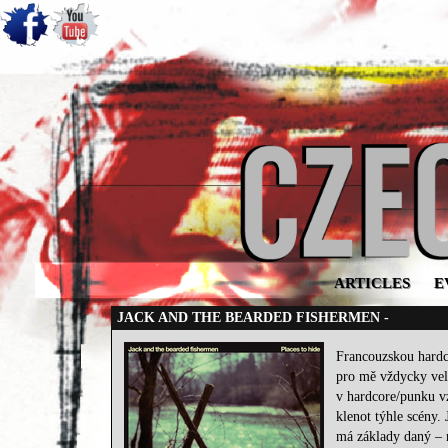
ARTICLES
E
JACK AND THE BEARDED FISHERMEN -
Francouzskou hardco
pro mě vždycky velk
v hardcore/punku vz
klenot týhle scé
má základy daný – 