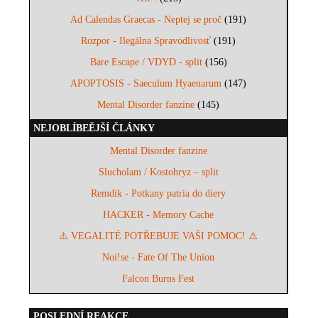
Ad Calendas Graecas - Neptej se proč
(191)
Rozpor - Ilegálna Spravodlivosť
(191)
Bare Escape / VDYD - split
(156)
APOPTOSIS - Saeculum Hyaenarum
(147)
Mental Disorder fanzine
(145)
NEJOBLÍBEĚJŠÍ ČLÁNKY
Mental Disorder fanzine
Slucholam / Kostohryz – split
Remdik - Potkany patria do diery
HACKER - Memory Cache
⚠️ VEGALITÉ POTŘEBUJE VAŠI POMOC! ⚠️
Noi!se - Fate Of The Union
Falcon Burns Fest
POSLEDNÍ REAKCE