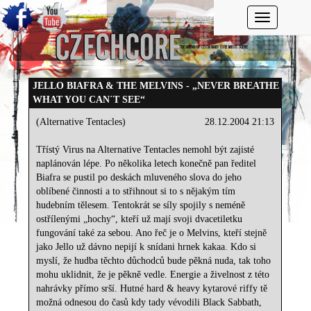
Toggle navi
JELLO BIAFRA & THE MELVINS - „NEVER BREATHE
WHAT YOU CAN´T SEE“
(Alternative Tentacles)
28.12.2004 21:13
Třístý Virus na Alternative Tentacles nemohl být zajisté
naplánován lépe. Po několika letech konečně pan ředitel
Biafra se pustil po deskách mluveného slova do jeho
oblíbené činnosti a to střihnout si to s nějakým tím
hudebním tělesem. Tentokrát se síly spojily s neméně
ostřílenými „hochy“, kteří už mají svoji dvacetiletku
fungování také za sebou. Ano řeč je o Melvins, kteří stejně
jako Jello už dávno nepijí k snídani hrnek kakaa. Kdo si
myslí, že hudba těchto důchodců bude pěkná nuda, tak toho
mohu uklidnit, že je pěkně vedle. Energie a živelnost z této
nahrávky přímo srší. Hutné hard & heavy kytarové riffy tě
možná odnesou do časů kdy tady vévodili Black Sabbath,