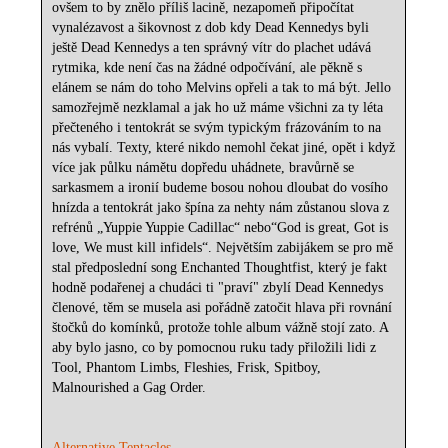
ovšem to by znělo příliš lacině, nezapomeň připočítat
vynalézavost a šikovnost z dob kdy Dead Kennedys byli
ještě Dead Kennedys a ten správný vítr do plachet udává
rytmika, kde není čas na žádné odpočívání, ale pěkně s
elánem se nám do toho Melvins opřeli a tak to má být. Jello
samozřejmě nezklamal a jak ho už máme všichni za ty léta
přečteného i tentokrát se svým typickým frázováním to na
nás vybalí. Texty, které nikdo nemohl čekat jiné, opět i když
více jak půlku námětu dopředu uhádnete, bravůrně se
sarkasmem a ironií budeme bosou nohou dloubat do vosího
hnízda a tentokrát jako špína za nehty nám zůstanou slova z
refrénů „Yuppie Yuppie Cadillac“ nebo“God is great, Got is
love, We must kill infidels“. Největším zabijákem se pro mě
stal předposlední song Enchanted Thoughtfist, který je fakt
hodně podařenej a chudáci ti "praví" zbylí Dead Kennedys
členové, těm se musela asi pořádně zatočit hlava při rovnání
štočků do komínků, protože tohle album vážně stojí zato. A
aby bylo jasno, co by pomocnou ruku tady přiložili lidi z
Tool, Phantom Limbs, Fleshies, Frisk, Spitboy,
Malnourished a Gag Order.
Alternative Tentacles