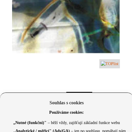
Souhlas s cookies
Používáme cookies:
„Nutné (funkční)"
– běží vždy, zajišťují základní funkce webu
„Analytické / měřicí" (Ads/GA)
– jen po souhlasu, pomáhají nám