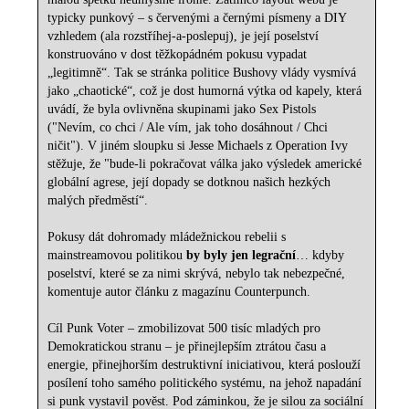
typicky punkový – s červenými a černými písmeny a DIY
vzhledem (ala rozstříhej-a-poslepuj), je její poselství
konstruováno v dost těžkopádném pokusu vypadat
„legitimně“. Tak se stránka politice Bushovy vlády vysmívá
jako „chaotické“, což je dost humorná výtka od kapely, která
uvádí, že byla ovlivněna skupinami jako Sex Pistols
("Nevím, co chci / Ale vím, jak toho dosáhnout / Chci
ničit"). V jiném sloupku si Jesse Michaels z Operation Ivy
stěžuje, že "bude-li pokračovat válka jako výsledek americké
globální agrese, její dopady se dotknou našich hezkých
malých předměstí“.
Pokusy dát dohromady mládežnickou rebelii s
mainstreamovou politikou
by byly jen legrační
… kdyby
poselství, které se za nimi skrývá, nebylo tak nebezpečné,
komentuje autor článku z magazínu Counterpunch.
Cíl Punk Voter – zmobilizovat 500 tisíc mladých pro
Demokratickou stranu – je přinejlepším ztrátou času a
energie, přinejhorším destruktivní iniciativou, která poslouží
posílení toho samého politického systému, na jehož napadání
si punk vystavil pověst. Pod záminkou, že je silou za sociální