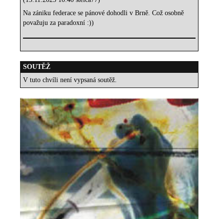
Na zániku federace se pánové dohodli v Brně. Což osobně
považuju za paradoxní :))
SOUTĚŽ
V tuto chvíli není vypsaná soutěž.