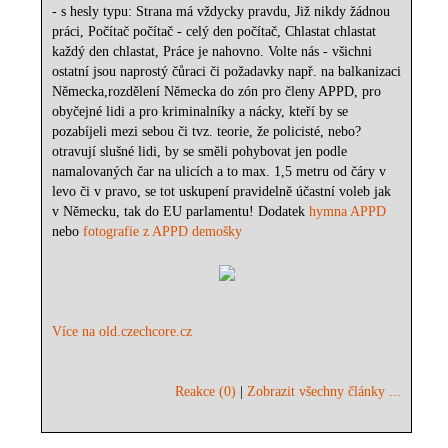
- s hesly typu: Strana má vždycky pravdu, Již nikdy žádnou
práci, Počítač počítač - celý den počítač, Chlastat chlastat
každý den chlastat, Práce je nahovno. Volte nás - všichni
ostatní jsou naprostý čůraci či požadavky např. na balkanizaci
Německa,rozdělení Německa do zón pro členy APPD, pro
obyčejné lidi a pro kriminalníky a nácky, kteří by se
pozabíjeli mezi sebou či tvz. teorie, že policisté, nebo?
otravují slušné lidi, by se směli pohybovat jen podle
namalovaných čar na ulicích a to max. 1,5 metru od čáry v
levo či v pravo, se tot uskupení pravidelně účastní voleb jak
v Německu, tak do EU parlamentu! Dodatek
hymna APPD
nebo
fotografie z APPD demošky
Více na old.czechcore.cz
Reakce (0)
|
Zobrazit všechny články ...