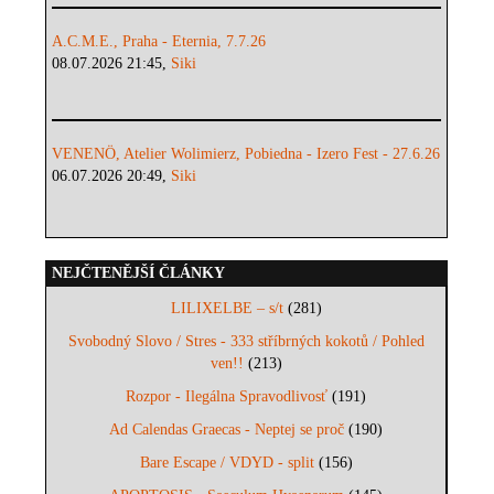
A.C.M.E., Praha - Eternia, 7.7.26
08.07.2026 21:45,
Siki
VENENÖ, Atelier Wolimierz, Pobiedna - Izero Fest - 27.6.26
06.07.2026 20:49,
Siki
NEJČTENĚJŠÍ ČLÁNKY
LILIXELBE – s/t
(281)
Svobodný Slovo / Stres - 333 stříbrných kokotů / Pohled
ven!!
(213)
Rozpor - Ilegálna Spravodlivosť
(191)
Ad Calendas Graecas - Neptej se proč
(190)
Bare Escape / VDYD - split
(156)