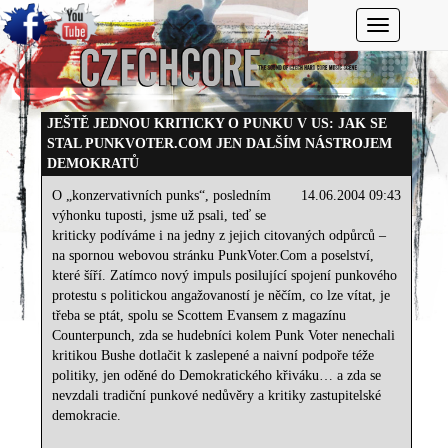
Toggle navi
JEŠTĚ JEDNOU KRITICKY O PUNKU V US: JAK SE
STAL PUNKVOTER.COM JEN DALŠÍM NÁSTROJEM
DEMOKRATŮ
O „konzervativních punks“, posledním
14.06.2004 09:43
výhonku tuposti, jsme už psali, teď se
kriticky podíváme i na jedny z jejich citovaných odpůrců –
na spornou webovou stránku PunkVoter.Com a poselství,
které šíří. Zatímco nový impuls posilující spojení punkového
protestu s politickou angažovaností je něčím, co lze vítat, je
třeba se ptát, spolu se Scottem Evansem z magazínu
Counterpunch, zda se hudebníci kolem Punk Voter nenechali
kritikou Bushe dotlačit k zaslepené a naivní podpoře téže
politiky, jen oděné do Demokratického křiváku… a zda se
nevzdali tradiční punkové nedůvěry a kritiky zastupitelské
demokracie.