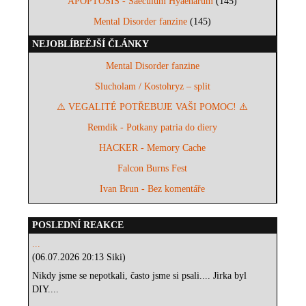
APOPTOSIS - Saeculum Hyaenarum
(145)
Mental Disorder fanzine
(145)
NEJOBLÍBEĚJŠÍ ČLÁNKY
Mental Disorder fanzine
Slucholam / Kostohryz – split
⚠️ VEGALITÉ POTŘEBUJE VAŠI POMOC! ⚠️
Remdik - Potkany patria do diery
HACKER - Memory Cache
Falcon Burns Fest
Ivan Brun - Bez komentáře
POSLEDNÍ REAKCE
...
(06.07.2026 20:13 Siki)
Nikdy jsme se nepotkali, často jsme si psali.... Jirka byl
DIY....