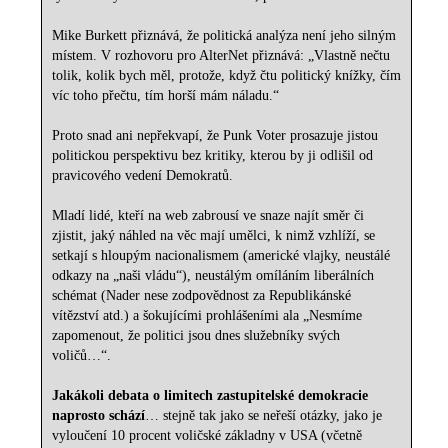
Mike Burkett přiznává, že politická analýza není jeho silným
místem. V rozhovoru pro AlterNet přiznává: „Vlastně nečtu
tolik, kolik bych měl, protože, když čtu politický knížky, čím
víc toho přečtu, tím horší mám náladu.“
Proto snad ani nepřekvapí, že Punk Voter prosazuje jistou
politickou perspektivu bez kritiky, kterou by ji odlišil od
pravicového vedení Demokratů.
Mladí lidé, kteří na web zabrousí ve snaze najít směr či
zjistit, jaký náhled na věc mají umělci, k nimž vzhlíží, se
setkají s hloupým nacionalismem (americké vlajky, neustálé
odkazy na „naši vládu“), neustálým omíláním liberálních
schémat (Nader nese zodpovědnost za Republikánské
vítězství atd.) a šokujícími prohlášeními ala „Nesmíme
zapomenout, že politici jsou dnes služebníky svých
voličů…“.
Jakákoli debata o limitech zastupitelské demokracie
naprosto schází
… stejně tak jako se neřeší otázky, jako je
vyloučení 10 procent voličské základny v USA (včetně