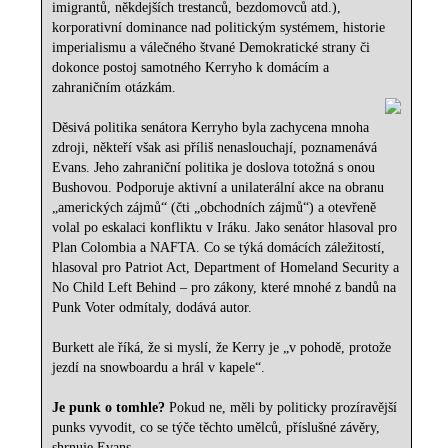
imigrantů, někdejších trestanců, bezdomovců atd.),
korporativní dominance nad politickým systémem, historie
imperialismu a válečného štvané Demokratické strany či
dokonce postoj samotného Kerryho k domácím a
zahraničním otázkám.
Děsivá politika senátora Kerryho byla zachycena mnoha
zdroji, někteří však asi příliš nenaslouchají, poznamenává
Evans. Jeho zahraniční politika je doslova totožná s onou
Bushovou. Podporuje aktivní a unilaterální akce na obranu
„amerických zájmů“ (čti „obchodních zájmů“) a otevřeně
volal po eskalaci konfliktu v Iráku. Jako senátor hlasoval pro
Plan Colombia a NAFTA. Co se týká domácích záležitostí,
hlasoval pro Patriot Act, Department of Homeland Security a
No Child Left Behind – pro zákony, které mnohé z bandů na
Punk Voter odmítaly, dodává autor.
Burkett ale říká, že si myslí, že Kerry je „v pohodě, protože
jezdí na snowboardu a hrál v kapele“.
Je punk o tomhle?
Pokud ne, měli by politicky prozíravější
punks vyvodit, co se týče těchto umělců, příslušné závěry,
shrnuje Evans.