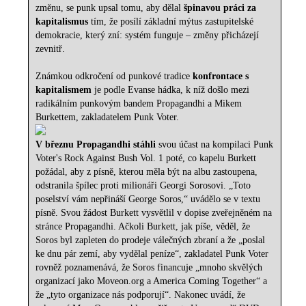
změnu, se punk upsal tomu, aby dělal
špinavou práci za
kapitalismus
tím, že posílí základní mýtus zastupitelské
demokracie, který zní: systém funguje – změny přicházejí
zevnitř.
Známkou odkročení od punkové tradice
konfrontace s
kapitalismem
je podle Evanse hádka, k níž došlo mezi
radikálním punkovým bandem Propagandhi a Mikem
Burkettem, zakladatelem Punk Voter.
V březnu Propagandhi stáhli
svou účast na kompilaci Punk
Voter's Rock Against Bush Vol. 1 poté, co kapelu Burkett
požádal, aby z písně, kterou měla být na albu zastoupena,
odstranila špílec proti milionáři Georgi Sorosovi. „Toto
poselství vám nepřináší George Soros,“ uvádělo se v textu
písně. Svou žádost Burkett vysvětlil v dopise zveřejněném na
stránce Propagandhi. Ačkoli Burkett, jak píše, věděl, že
Soros byl zapleten do prodeje válečných zbraní a že „poslal
ke dnu pár zemí, aby vydělal peníze“, zakladatel Punk Voter
rovněž poznamenává, že Soros financuje „mnoho skvělých
organizací jako Moveon.org a America Coming Together“ a
že „tyto organizace nás podporují“. Nakonec uvádí, že