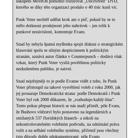
uskupení MoveOn pomohlo rozšiřovat „Uncovered“ DVD,
kterého se díky této organizaci prodalo o 40 tisíc kusů víc.
Punk Voter nechtěl udělat krok ani o píď, pokud by se to
mělo dotknout prodejnosti jeho nahrávek – jen tolik k
punkové nezávislosti, komentuje Evans.
Snad by nebyla špatná myšlenka spojit diskusi o strategickém
hlasování spolu se silným skepticismem k politickým
stranám, uznává autor článku v Counterpunch – dodává však:
vzkaz, který Punk Voter vysílá povětšinou politicky
nezkušenému publiku, je naivní.
Snad nejzřejměji to je podle Evanse vidět z toho, že Punk
Voter přistoupil na takové vysvětlení voleb z roku 2000, jak
jej prosazuje Demokratická strana: podle Demokratů i Punk
Voter byl rok 2000 důkazem, že „rozhoduje-každý-hlas“.
Tento pokus přepsat historii se nás snaží přimět, píše Evans,
že Bushovo vítězství bylo postaveno na legendárních a
omílaných 537 floridských hlasech– a nikoli na
nekontrolovatelném volebním podvodu, na odnímání práva
volit a na selhání volebního systému, přičemž jsou všechny
tyto důvody dobře zdokumentované, píše Evans.