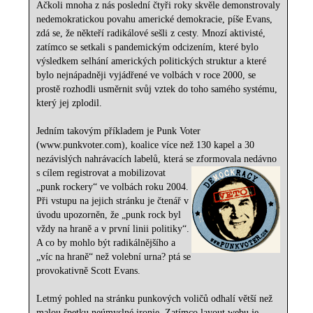
Ačkoli mnoha z nás poslední čtyři roky skvěle demonstrovaly
nedemokratickou povahu americké demokracie, píše Evans,
zdá se, že někteří radikálové sešli z cesty. Mnozí aktivisté,
zatímco se setkali s pandemickým odcizením, které bylo
výsledkem selhání amerických politických struktur a které
bylo nejnápadněji vyjádřené ve volbách v roce 2000, se
prostě rozhodli usměrnit svůj vztek do toho samého systému,
který jej zplodil.
Jedním takovým příkladem je Punk Voter
(www.punkvoter.com), koalice více než 130 kapel a 30
nezávislých nahrávacích labelů, která se zformovala nedávno
s cílem registrovat a mobilizovat
„punk rockery“ ve volbách roku 2004.
Při vstupu na jejich stránku je čtenář v
úvodu upozorněn, že „punk rock byl
vždy na hraně a v první linii politiky“.
A co by mohlo být radikálnějšího a
„víc na hraně“ než volební urna? ptá se
provokativně Scott Evans.
Letmý pohled na stránku punkových voličů odhalí větší než
malou špetku neúmyslné ironie. Zatímco layout webu je