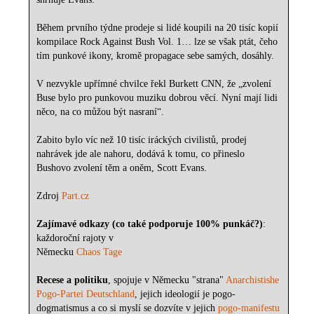
Během prvního týdne prodeje si lidé koupili na 20 tisíc kopií
kompilace Rock Against Bush Vol. 1… lze se však ptát, čeho
tím punkové ikony, kromě propagace sebe samých, dosáhly.
V nezvykle upřímné chvilce řekl Burkett CNN, že „zvolení
Buse bylo pro punkovou muziku dobrou věcí. Nyní mají lidi
něco, na co můžou být nasraní“.
Zabito bylo víc než 10 tisíc iráckých civilistů, prodej
nahrávek jde ale nahoru, dodává k tomu, co přineslo
Bushovo zvolení těm a oněm, Scott Evans.
Zdroj
Part.cz
Zajímavé odkazy (co také podporuje 100% punkáč?)
:
každoroční rajoty v
Německu
Chaos Tage
Recese a politiku
, spojuje v Německu "strana"
Anarchistishe
Pogo-Partei Deutschland
, jejich ideologií je pogo-
dogmatismus a co si myslí se dozvíte v jejich
pogo-manifestu