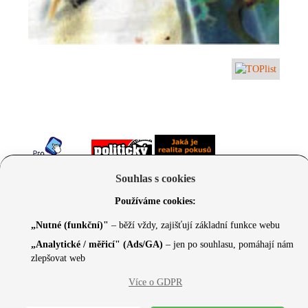
Souhlas s cookies
Používáme cookies:
„Nutné (funkční)"
– běží vždy, zajišťují základní funkce webu
„Analytické / měřicí" (Ads/GA)
– jen po souhlasu, pomáhají nám
zlepšovat web
© 2026 Czechcore.cz | Scripted by Sonic (
www.pro-
neziskovky.cz
) | Design concept by
Max
Více o GDPR