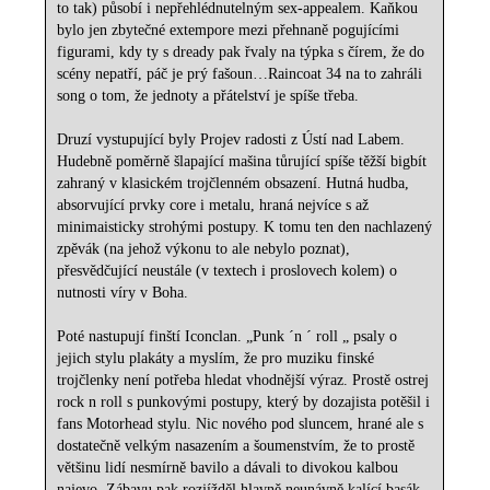
to tak) působí i nepřehlédnutelným sex-appealem. Kaňkou
bylo jen zbytečné extempore mezi přehnaně pogujícími
figurami, kdy ty s dready pak řvaly na týpka s čírem, že do
scény nepatří, páč je prý fašoun…Raincoat 34 na to zahráli
song o tom, že jednoty a přátelství je spíše třeba.
Druzí vystupující byly Projev radosti z Ústí nad Labem.
Hudebně poměrně šlapající mašina tůrující spíše těžší bigbít
zahraný v klasickém trojčlenném obsazení. Hutná hudba,
absorvující prvky core i metalu, hraná nejvíce s až
minimaisticky strohými postupy. K tomu ten den nachlazený
zpěvák (na jehož výkonu to ale nebylo poznat),
přesvědčující neustále (v textech i proslovech kolem) o
nutnosti víry v Boha.
Poté nastupují finští Iconclan. „Punk ´n ´ roll „ psaly o
jejich stylu plakáty a myslím, že pro muziku finské
trojčlenky není potřeba hledat vhodnější výraz. Prostě ostrej
rock n roll s punkovými postupy, který by dozajista potěšil i
fans Motorhead stylu. Nic nového pod sluncem, hrané ale s
dostatečně velkým nasazením a šoumenstvím, že to prostě
většinu lidí nesmírně bavilo a dávali to divokou kalbou
najevo. Zábavu pak rozjížděl hlavně neunávně kalící basák,