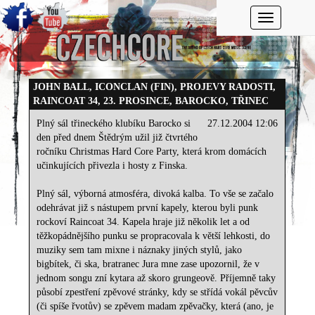
Toggle navi
JOHN BALL, ICONCLAN (FIN), PROJEVY RADOSTI,
RAINCOAT 34, 23. PROSINCE, BAROCKO, TŘINEC
Plný sál třineckého klubíku Barocko si
27.12.2004 12:06
den před dnem Štědrým užil již čtvrtého
ročníku Christmas Hard Core Party, která krom domácích
učinkujících přivezla i hosty z Finska.
Plný sál, výborná atmosféra, divoká kalba. To vše se začalo
odehrávat již s nástupem první kapely, kterou byli punk
rockoví Raincoat 34. Kapela hraje již několik let a od
těžkopádnějšího punku se propracovala k větší lehkosti, do
muziky sem tam mixne i náznaky jiných stylů, jako
bigbítek, či ska, bratranec Jura mne zase upozornil, že v
jednom songu zní kytara až skoro grungeově. Příjemně taky
působí zpestření zpěvové stránky, kdy se střídá vokál pěvcův
(či spíše řvotův) se zpěvem madam zpěvačky, která (ano, je