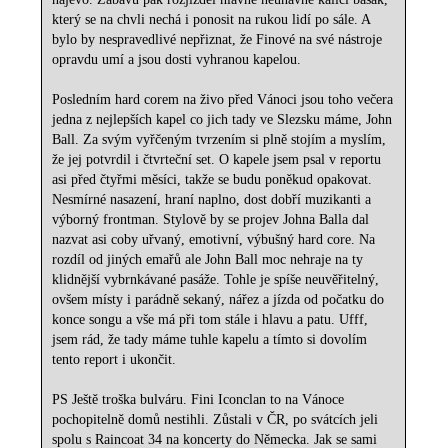
který se na chvli nechá i ponosit na rukou lidí po sále. A
bylo by nespravedlivé nepřiznat, že Finové na své nástroje
opravdu umí a jsou dosti vyhranou kapelou.
Posledním hard corem na živo před Vánoci jsou toho večera
jedna z nejlepších kapel co jich tady ve Slezsku máme, John
Ball. Za svým vyřčeným tvrzením si plně stojím a myslím,
že jej potvrdil i čtvrteční set. O kapele jsem psal v reportu
asi před čtyřmi měsíci, takže se budu poněkud opakovat.
Nesmírné nasazení, hraní naplno, dost dobří muzikanti a
výborný frontman. Stylově by se projev Johna Balla dal
nazvat asi coby uřvaný, emotivní, výbušný hard core. Na
rozdíl od jiných emařů ale John Ball moc nehraje na ty
klidnější vybrnkávané pasáže. Tohle je spíše neuvěřitelný,
ovšem místy i parádně sekaný, nářez a jízda od počatku do
konce songu a vše má při tom stále i hlavu a patu. Ufff,
jsem rád, že tady máme tuhle kapelu a tímto si dovolím
tento report i ukončit.
PS Ještě troška bulváru. Fini Iconclan to na Vánoce
pochopitelně domů nestihli. Zůstali v ČR, po svátcích jeli
spolu s Raincoat 34 na koncerty do Německa. Jak se sami