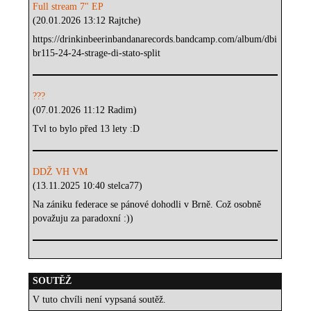
Full stream 7" EP
(20.01.2026 13:12 Rajtche)
https://drinkinbeerinbandanarecords.bandcamp.com/album/dbi
br115-24-24-strage-di-stato-split
???
(07.01.2026 11:12 Radim)
Tvl to bylo před 13 lety :D
DDŽ VH VM
(13.11.2025 10:40 stelca77)
Na zániku federace se pánové dohodli v Brně. Což osobně
považuju za paradoxní :))
SOUTĚŽ
V tuto chvíli není vypsaná soutěž.