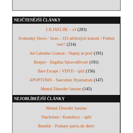
NEJČTENĚJŠÍ ČLÁNKY
LILIXELBE – s/t
(283)
Svobodný Slovo / Stres - 333 stříbrných kokotů / Pohled
ven!!
(214)
Ad Calendas Graecas - Neptej se proč
(191)
Rozpor - Ilegálna Spravodlivosť
(191)
Bare Escape / VDYD - split
(156)
APOPTOSIS - Saeculum Hyaenarum
(147)
Mental Disorder fanzine
(145)
NEJOBLÍBEĚJŠÍ ČLÁNKY
Mental Disorder fanzine
Slucholam / Kostohryz – split
Remdik - Potkany patria do diery