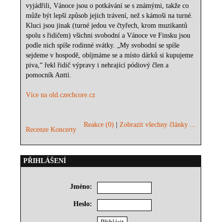
vyjádřili, Vánoce jsou o potkávání se s známými, takže co
může být lepší způsob jejich trávení, než s kámoši na turné.
Kluci jsou jinak (turné jedou ve čtyřech, krom muzikantů
spolu s řidičem) všichni svobodní a Vánoce ve Finsku jsou
podle nich spíše rodinné svátky. „My svobodní se spíše
sejdeme v hospodě, obíjmáme se a místo dárků si kupujeme
piva,“ řekl řidič výpravy i nehrající pódiový člen a
pomocník Antti.
Více na old.czechcore.cz
Reakce (0)
|
Zobrazit všechny články ...
Recenze Koncerty
PŘIHLÁŠENÍ
Jméno:
Heslo: