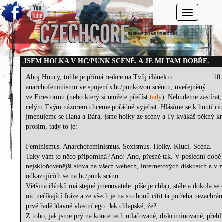
Toggle navi
JSEM HOLKA V HC/PUNK SCÉNĚ. A JE MI TAM DOBŘE.
Ahoj Houdy, tohle je přímá reakce na Tvůj článek o
10
anarchofeminismu ve spojení s hc/punkovou scénou, uveřejněný
ve Firestormu (nebo který si můžete přečíst
tady
). Nebudeme zastírat,
celým Tvým názorem chceme pořádně vyjebat. Hlásíme se k hnutí riot
jmenujeme se Hana a Bára, jsme holky ze scény a Ty kvákáš pěkný kr
prosím, tady to je:
Feminismus. Anarchofeminismus. Sexismus. Holky. Kluci. Scéna.
Taky vám to něco připomíná? Ano! Ano, přesně tak. V poslední době 
nejskloňovanější slova na všech webech, internetových diskusích a v 
odkazujících se na hc/punk scénu.
Většina článků má stejné jmenovatele: píše je chlap, stále a dokola se 
nic neříkající fráze a ze všech je na sto honů cítit ta potřeba nezachráni
prvé řadě hlavně vlastní ego. Jak chlapské, že?
Z toho, jak jsme prý na koncertech utlačované, diskriminované, přehl