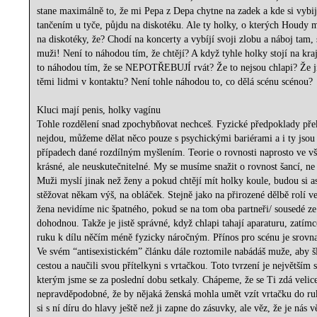
stane maximálně to, že mi Pepa z Depa chytne na zadek a kde si vybij
tančením u tyče, půjdu na diskotéku. Ale ty holky, o kterých Houdy 
na diskotéky, že? Chodí na koncerty a vybíjí svoji zlobu a náboj tam, 
muži! Není to náhodou tím, že chtějí? A když tyhle holky stojí na kraj
to náhodou tím, že se NEPOTŘEBUJÍ rvát? Že to nejsou chlapi? Že ji
těmi lidmi v kontaktu? Není tohle náhodou to, co dělá scénu scénou?
Kluci mají penis, holky vagínu
Tohle rozdělení snad zpochybňovat nechceš. Fyzické předpoklady pře
nejdou, můžeme dělat něco pouze s psychickými bariérami a i ty jso
případech dané rozdílným myšlením. Teorie o rovnosti naprosto ve vš
krásné, ale neuskutečnitelné. My se musíme snažit o rovnost šancí, ne
Muži myslí jinak než ženy a pokud chtějí mít holky koule, budou si as
stěžovat někam výš, na obláček. Stejně jako na přirozené dělbě rolí 
žena nevidíme nic špatného, pokud se na tom oba partneři/ sousedé ze
dohodnou. Takže je jistě správné, když chlapi tahají aparaturu, zatímc
ruku k dílu něčím méně fyzicky náročným. Přínos pro scénu je srovna
Ve svém “antisexistickém” článku dále roztomile nabádáš muže, aby šli
cestou a naučili svou přítelkyni s vrtačkou. Toto tvrzení je největším
kterým jsme se za poslední dobu setkaly. Chápeme, že se Ti zdá velic
nepravděpodobné, že by nějaká ženská mohla umět vzít vrtačku do ru
si s ní díru do hlavy ještě než ji zapne do zásuvky, ale věz, že je nás v