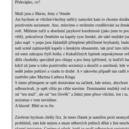
Překvápko, co?
Muži jsou z Marsu, ženy z Venuše
Asi bychom se všichni/všechny měli/y zamyslet kam to chceme dotáh
pozitivním sexismem. Ano, mluvíme o striktním rozdělování na žens
svět. Můžeme začít u absolutní jazykové korektnosti (jako jsme to pou
větě), pokračovat členěním na kapely ryze ženské, ale také mužské (
jako např. v popu jsou žádanější přiteplené pětičlenné boybandy, bud
naší scéně zajímavější kapely s ženským obsazením, tak proč tuto inf
od osmi zahrajou čtyři holky z Kukuřičných lupínek neposkytnout s
dělit chodníky speciálně pro chlapy a pro ženy (přičemž, ty holčičí b
když už jsme u toho pozitivního sexismu) a skončit u autobusů, kde 
sedět jedno pohlaví a vzadu to druhé. A v takovém případě nás radši 
zastřelte jako Martina Luthera Kinga.
S tímto přístupem se opět dostáváme na začátek, kde místo, abychom 
odbourávali, je opět cihlu po cihle stavíme. Dominantní mužský rod 
od “ten muž”, ale od “ten člověk” a lidmi jsme přece všichni, ten i ta
sexismus v tom nevidíme.
A hlavně. Blbě se to čte.
Závěrem bychom chtěly říct, že tento článek je namířen proti nesmys
problémů, tam kde nejsou a snaze některých jedinců dělat z žen nesc
vlastní iniciativy. Ceníme si všech, kteří se snaží odbourávat sexistick