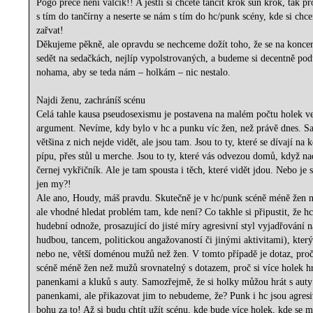
Pogo přece není valčík!! A jestli si chcete tančit krok sun krok, tak pr
s tím do tančírny a neserte se nám s tím do hc/punk scény, kde si chc
zařvat!
Děkujeme pěkně, ale opravdu se nechceme dožít toho, že se na konce
sedět na sedačkách, nejlíp vypolstrovaných, a budeme si decentně po
nohama, aby se teda nám – holkám – nic nestalo.
Najdi ženu, zachráníš scénu
Celá tahle kausa pseudosexismu je postavena na malém počtu holek ve
argument. Nevíme, kdy bylo v hc a punku víc žen, než právě dnes. 
většina z nich nejde vidět, ale jsou tam. Jsou to ty, které se dívají na 
pípu, přes stůl u merche. Jsou to ty, které vás odvezou domů, když na
černej vykřičník. Ale je tam spousta i těch, které vidět jdou. Nebo je
jen my?!
Ale ano, Houdy, máš pravdu. Skutečně je v hc/punk scéně méně žen 
ale vhodné hledat problém tam, kde není? Co takhle si připustit, že hc
hudební odnože, prosazující do jisté míry agresivní styl vyjadřování 
hudbou, tancem, politickou angažovaností či jinými aktivitami), kter
nebo ne, větší doménou mužů než žen. V tomto případě je dotaz, proč 
scéně méně žen než mužů srovnatelný s dotazem, proč si více holek hr
panenkami a kluků s auty. Samozřejmě, že si holky můžou hrát s auty 
panenkami, ale přikazovat jim to nebudeme, že? Punk i hc jsou agresi
bohu za to! Až si budu chtít užít scénu, kde bude více holek, kde se mi