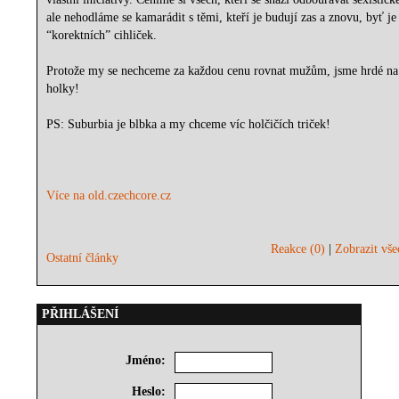
ale nehodláme se kamarádit s těmi, kteří je budují zas a znovu, byť je 
“korektních” cihliček.
Protože my se nechceme za každou cenu rovnat mužům, jsme hrdé na 
holky!
PS: Suburbia je blbka a my chceme víc holčičích triček!
(jeb
Více na old.czechcore.cz
Reakce (0)
|
Zobrazit vše
Ostatní články
PŘIHLÁŠENÍ
Jméno:
Heslo: