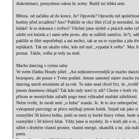
diskriminaci, pomyslnou rukou hc scény. Budiž mi lehká zem.
Blbina, od začátku až do konce, že? Opravdu? Opravdu mě společnost 
hodiny před zrcadlem? Ano? Pakliže se chci líbit (Což je normální, li
lidské! Je to dokonce i zvířecí! Všichni jsme slyšeli o ptácích nebo ry
zdobí svá hnízda a i sami sebe proto, aby se zalíbili samičce, že?), ud
pakliže se líbit nepotřebuji a ani nechci, tak se na to vyprdnu a jdu tř
teplákách. Tak mi ukažte toho, kdo mě nutí „vypadat k světu“. Moc b
poznat. Takže, volba je tedy na mně.
Macho dancing v rytmu salsy
Ve svém článku Houdy píšeš: „Asi nejkontroverznější je macho danci
bezesporu, ale pouze v Tvém podání. Jenom samotný název macho (
dancing smrdí sexismem až za roh. To nám snad chceš říct, že „tvrdší“
jenom doménou chlapů? Tak kdo tady staví ty zdi? Chcete v kotli víc
přitom se neostýcháte zařadit pogo mezi výhradně mužské záležitosti.
Nelze tvrdit, že mosh není „o hubu“ sranda. Je. Je to sice nebezpečné,
vykopnuté piercingy se přece netýkají jenom holek. Stejně tak jako si
rozmýšlet 50 kilová holka, jestli se mezi ty horké hlavy vrhne, bude 
rozmýšlet i 50 kilový kluk. Vždy jsme si myslely, že v kotli jde o to,
sdílet s druhým vlastní prostor, vlastní energii, okamžik a ne, zda má
penis.