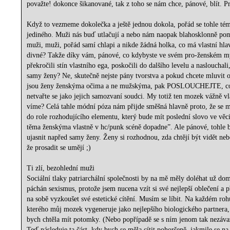
považte! dokonce šikanované, tak z toho se nám chce, pánové, blít. P
Když to vezmeme dokolečka a ještě jednou dokola, pořád se tohle té
jediného. Muži nás buď utlačují a nebo nám naopak blahosklonně po
muži, muži, pořád samí chlapi a nikde žádná holka, co má vlastní hlav
divné? Takže díky vám, pánové, co kdybyste ve svém pro-ženském m
překročili stín vlastního ega, poskočili do dalšího levelu a naslouchali,
samy ženy? Ne, skutečně nejste pány tvorstva a pokud chcete mluvit o
jsou ženy ženskýma očima a ne mužskýma, pak POSLOUCHEJTE, co 
netvařte se jako jejich samozvaní soudci. My totiž ten mozek vážně v
víme? Celá tahle módní póza nám přijde směšná hlavně proto, že se m
do role rozhodujícího elementu, který bude mít poslední slovo ve věci
těma ženskýma vlastně v hc/punk scéně dopadne”. Ale pánové, tohle 
ujasnit napřed samy ženy. Ženy si rozhodnou, zda chtějí být vidět neb
že prosadit se umějí ;)
Ti zlí, bezohlední muži
Sociální tlaky patriarchální společnosti by na mě měly doléhat už do
páchán sexismus, protože jsem nucena vzít si své nejlepší oblečení a 
na sobě vyzkoušet své estetické cítění. Musím se líbit. Na každém ro
kterého můj mozek vygeneruje jako nejlepšího biologického partnera,
bych chtěla mít potomky. (Nebo popřípadě se s ním jenom tak nezáva
Teď následuje ta část, kdy bych se měla cítit pohoršeně, jakmile se n