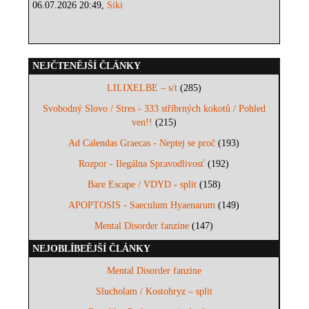
06.07.2026 20:49,
Siki
NEJČTENĚJŠÍ ČLÁNKY
LILIXELBE – s/t
(285)
Svobodný Slovo / Stres - 333 stříbrných kokotů / Pohled
ven!!
(215)
Ad Calendas Graecas - Neptej se proč
(193)
Rozpor - Ilegálna Spravodlivosť
(192)
Bare Escape / VDYD - split
(158)
APOPTOSIS - Saeculum Hyaenarum
(149)
Mental Disorder fanzine
(147)
NEJOBLÍBEĚJŠÍ ČLÁNKY
Mental Disorder fanzine
Slucholam / Kostohryz – split