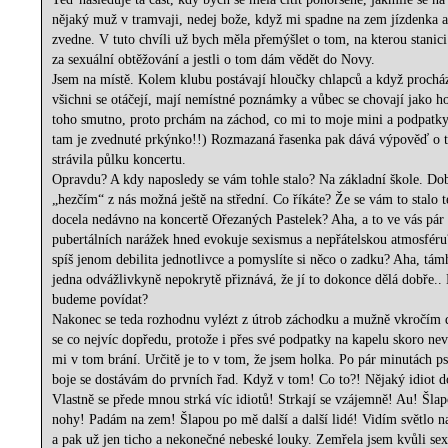
nějaký muž v tramvaji, nedej bože, když mi spadne na zem jízdenka 
zvedne. V tuto chvíli už bych měla přemýšlet o tom, na kterou stanic
za sexuální obtěžování a jestli o tom dám vědět do Novy.
Jsem na místě. Kolem klubu postávají hloučky chlapců a když prochá
všichni se otáčejí, mají nemístné poznámky a vůbec se chovají jako h
toho smutno, proto prchám na záchod, co mi to moje mini a podpatky
tam je zvednuté prkýnko!!) Rozmazaná řasenka pak dává výpověď o 
strávila půlku koncertu.
Opravdu? A kdy naposledy se vám tohle stalo? Na základní škole. Do
„hezčím“ z nás možná ještě na střední. Co říkáte? Že se vám to stalo t
docela nedávno na koncertě Ořezaných Pastelek? Aha, a to ve vás pár p
pubertálních narážek hned evokuje sexismus a nepřátelskou atmosféru
spíš jenom debilita jednotlivce a pomyslíte si něco o zadku? Aha, tám
jedna odvážlivkyně nepokrytě přiznává, že jí to dokonce dělá dobře.. 
budeme povídat?
Nakonec se teda rozhodnu vylézt z útrob záchodku a mužně vkročím 
se co nejvíc dopředu, protože i přes své podpatky na kapelu skoro nev
mi v tom brání. Určitě je to v tom, že jsem holka. Po pár minutách 
boje se dostávám do prvních řad. Když v tom! Co to?! Nějaký idiot d
Vlastně se přede mnou strká víc idiotů! Strkají se vzájemně! Au! Šla
nohy! Padám na zem! Šlapou po mě další a další lidé! Vidím světlo n
a pak už jen ticho a nekonečné nebeské louky. Zemřela jsem kvůli se