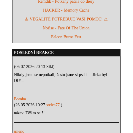
Remdik - Potkany patria do diery
HACKER - Memory Cache
⚠️ VEGALITÉ POTŘEBUJE VAŠI POMOC! ⚠️
Noi!se - Fate Of The Union
Falcon Burns Fest
POSLEDNÍ REAKCE
...
(06.07.2026 20:13 Siki)
Nikdy jsme se nepotkali, často jsme si psali.... Jirka byl
DIY....
Bomba
(26.05.2026 10:27
stelca77
)
název. Těšim se!!!
jméno