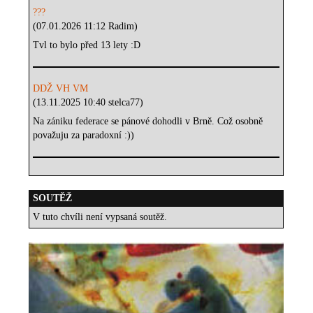
???
(07.01.2026 11:12 Radim)
Tvl to bylo před 13 lety :D
DDŽ VH VM
(13.11.2025 10:40 stelca77)
Na zániku federace se pánové dohodli v Brně. Což osobně
považuju za paradoxní :))
SOUTĚŽ
V tuto chvíli není vypsaná soutěž.