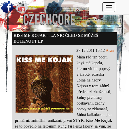
Toggle navi
KISS ME KOJAK - ...A NIC ČEHO SE MŮŽEŠ
DOTKNOUT EP
27.12.2011 15:12
Aran
Mám rád ten pocit,
když mě kapela,
kterou vidím poprvý
v životě, rozseká
úplně na hadry.
Nejsou v tom žádný
předchozí zkušenosti,
žádný přehnaný
očekávání, žádný
obavy ze zklamání,
žádná kalkulace – jen
primární, animální, unikátní, první STYK.
Kiss Me Kojak
se to povedlo na letošním Kung Fu Festu (sorry, já vím, že