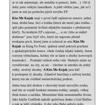
se to tak nejmenuje, ale nemůžu si pomoct, hehe…). Od tý
doby jsem velkým fanouškem. A ještě větším (ano, jde to!)
jsem se stal po poslechu jejich novýho EP.
Kiss Me Kojak
mají v první řadě zajímavou sestavu: jedna
basa, druhá basa, bicí a trubka (která ale nezní jako trubka –
spíš jako pomatený kvílení nějakýho mutanta v předsmrtný
křeči). Na krátkým EP s názvem
„…a nic čeho se můžeš
dotknout“
jsou čtyři věci, který mi naprosto přesně
evokujou pocit, kterej jsem si uchoval ze setu
Kiss Me
Kojak
na Kung Fu Festu: spálená země pokrytá prachem
z apokalyptickýho konce, všude čouhaj nějaký kabely, beton
rozrytej výbuchama, horkej vítr se láme o zbytky kovovejch
konstrukcí… Poslední výdech světa vole. Nezbylo místo na
vysvětlování, na city, na nic – všechno se smrsklo do jedný
velký, stručný zkratky.
A Kiss Me Kojak
jsou klíč
k pochopení tý zkratky. Zdánlivě bezcílnej a zuřivej bordel,
kterej má ale zvláštně melancholickej podtext.
Jedna basa drtí druhou v obrovský kouli surovýho zvuku,
nad tím se vznáší houkání mutanta-trubky, samply, velkej
třesk konce a začátku. Monotónní hluk monotónního života.
Jako kdyby Godflesh nahráli společnou desku s God Bullies
a pak se lekli výsledku. A aby toho Boha nebylo málo,