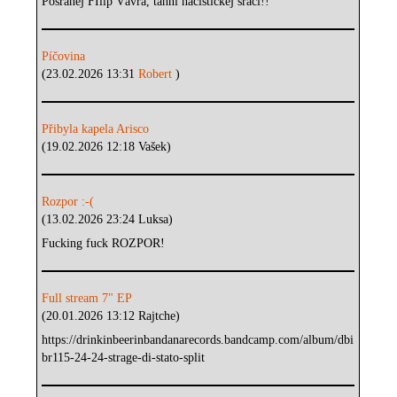
Posranej FIlip Vávra, tahni nacistickej sráči!!
Píčovina
(23.02.2026 13:31
Robert
)
Přibyla kapela Arisco
(19.02.2026 12:18 Vašek)
Rozpor :-(
(13.02.2026 23:24 Luksa)
Fucking fuck ROZPOR!
Full stream 7" EP
(20.01.2026 13:12 Rajtche)
https://drinkinbeerinbandanarecords.bandcamp.com/album/dbi
br115-24-24-strage-di-stato-split