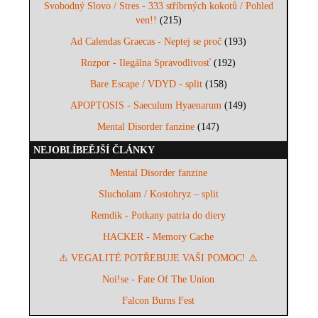
Svobodný Slovo / Stres - 333 stříbrných kokotů / Pohled
ven!!
(215)
Ad Calendas Graecas - Neptej se proč
(193)
Rozpor - Ilegálna Spravodlivosť
(192)
Bare Escape / VDYD - split
(158)
APOPTOSIS - Saeculum Hyaenarum
(149)
Mental Disorder fanzine
(147)
NEJOBLÍBEĚJŠÍ ČLÁNKY
Mental Disorder fanzine
Slucholam / Kostohryz – split
Remdik - Potkany patria do diery
HACKER - Memory Cache
⚠️ VEGALITÉ POTŘEBUJE VAŠI POMOC! ⚠️
Noi!se - Fate Of The Union
Falcon Burns Fest