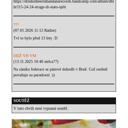
https://drinkinbeerinbandanarecords.bandcamp.com/album/dbi
br115-24-24-strage-di-stato-split
???
(07.01.2026 11:12 Radim)
Tvl to bylo před 13 lety :D
DDŽ VH VM
(13.11.2025 10:40 stelca77)
Na zániku federace se pánové dohodli v Brně. Což osobně
považuju za paradoxní :))
SOUTĚŽ
V tuto chvíli není vypsaná soutěž.