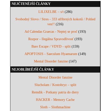
NEJČTENĚJŠÍ ČLÁNKY
LILIXELBE – s/t
(286)
Svobodný Slovo / Stres - 333 stříbrných kokotů / Pohled
ven!!
(216)
Ad Calendas Graecas - Neptej se proč
(193)
Rozpor - Ilegálna Spravodlivosť
(193)
Bare Escape / VDYD - split
(159)
APOPTOSIS - Saeculum Hyaenarum
(149)
Mental Disorder fanzine
(147)
NEJOBLÍBEĚJŠÍ ČLÁNKY
Mental Disorder fanzine
Slucholam / Kostohryz – split
Remdik - Potkany patria do diery
HACKER - Memory Cache
Sloth – Slothmachine