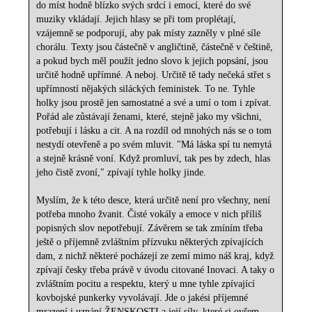
do míst hodně blízko svých srdcí i emocí, které do své
muziky vkládají. Jejich hlasy se při tom proplétají,
vzájemně se podporují, aby pak místy zazněly v plné síle
chorálu. Texty jsou částečně v angličtině, částečně v češtině,
a pokud bych měl použít jedno slovo k jejich popsání, jsou
určitě hodně upřímné. A neboj. Určitě tě tady nečeká střet s
upřímností nějakých siláckých feministek. To ne. Tyhle
holky jsou prostě jen samostatné a své a umí o tom i zpívat.
Pořád ale zůstávají ženami, které, stejně jako my všichni,
potřebují i lásku a cit. A na rozdíl od mnohých nás se o tom
nestydí otevřeně a po svém mluvit. "Má láska spí tu nemytá
a stejně krásně voní. Když promluví, tak pes by zdech, hlas
jeho čistě zvoní," zpívají tyhle holky jinde.
Myslím, že k této desce, která určitě není pro všechny, není
potřeba mnoho žvanit. Čisté vokály a emoce v nich příliš
popisných slov nepotřebují. Závěrem se tak zmíním třeba
ještě o příjemně zvláštním přízvuku některých zpívajících
dam, z nichž některé pocházejí ze zemí mimo náš kraj, když
zpívají česky třeba právě v úvodu citované Inovaci. A taky o
zvláštním pocitu a respektu, který u mne tyhle zpívající
kovbojské punkerky vyvolávají. Jde o jakési příjemné
mrazení i uznání ŽENSKOSTI a její síly, které si ovšem