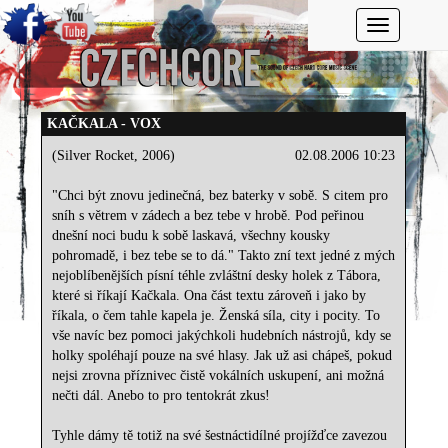
Toggle navi
KAČKALA - VOX
(Silver Rocket, 2006)
02.08.2006 10:23
"Chci být znovu jedinečná, bez baterky v sobě. S citem pro
sníh s větrem v zádech a bez tebe v hrobě. Pod peřinou
dnešní noci budu k sobě laskavá, všechny kousky
pohromadě, i bez tebe se to dá." Takto zní text jedné z mých
nejoblíbenějších písní téhle zvláštní desky holek z Tábora,
které si říkají Kačkala. Ona část textu zároveň i jako by
říkala, o čem tahle kapela je. Ženská síla, city i pocity. To
vše navíc bez pomoci jakýchkoli hudebních nástrojů, kdy se
holky spoléhají pouze na své hlasy. Jak už asi chápeš, pokud
nejsi zrovna příznivec čistě vokálních uskupení, ani možná
nečti dál. Anebo to pro tentokrát zkus!
Tyhle dámy tě totiž na své šestnáctidílné projížďce zavezou