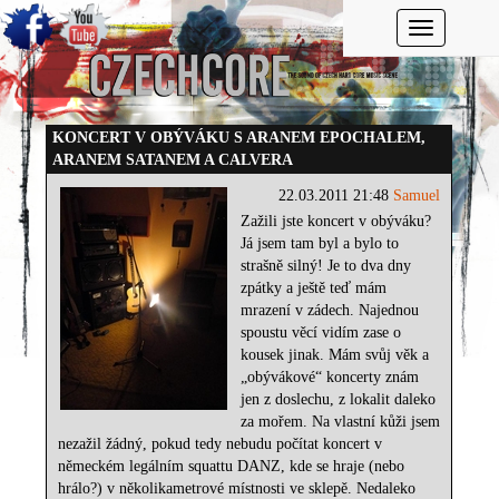
Toggle navi
KONCERT V OBÝVÁKU S ARANEM EPOCHALEM,
ARANEM SATANEM A CALVERA
22.03.2011 21:48
Samuel
Zažili jste koncert v obýváku?
Já jsem tam byl a bylo to
strašně silný! Je to dva dny
zpátky a ještě teď mám
mrazení v zádech. Najednou
spoustu věcí vidím zase o
kousek jinak. Mám svůj věk a
„obývákové“ koncerty znám
jen z doslechu, z lokalit daleko
za mořem. Na vlastní kůži jsem
nezažil žádný, pokud tedy nebudu počítat koncert v
německém legálním squattu DANZ, kde se hraje (nebo
hrálo?) v několikametrové místnosti ve sklepě. Nedaleko