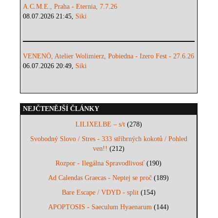
A.C.M.E., Praha - Eternia, 7.7.26
08.07.2026 21:45,
Siki
VENENÖ, Atelier Wolimierz, Pobiedna - Izero Fest - 27.6.26
06.07.2026 20:49,
Siki
NEJČTENĚJŠÍ ČLÁNKY
LILIXELBE – s/t
(278)
Svobodný Slovo / Stres - 333 stříbrných kokotů / Pohled
ven!!
(212)
Rozpor - Ilegálna Spravodlivosť
(190)
Ad Calendas Graecas - Neptej se proč
(189)
Bare Escape / VDYD - split
(154)
APOPTOSIS - Saeculum Hyaenarum
(144)