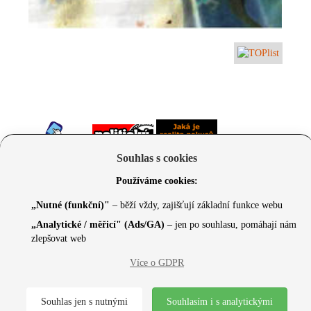
Souhlas s cookies
Používáme cookies:
„Nutné (funkční)"
– běží vždy, zajišťují základní funkce webu
„Analytické / měřicí" (Ads/GA)
– jen po souhlasu, pomáhají nám
zlepšovat web
© 2026 Czechcore.cz | Scripted by Sonic (
www.pro-
neziskovky.cz
) | Design concept by
Max
Více o GDPR
Souhlas jen s nutnými
Souhlasím i s analytickými