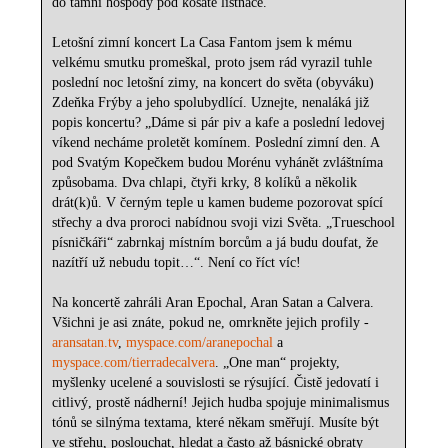
do tamní hospody pod košaté listnáče.
Letošní zimní koncert La Casa Fantom jsem k mému
velkému smutku promeškal, proto jsem rád vyrazil tuhle
poslední noc letošní zimy, na koncert do světa (obyváku)
Zdeňka Frýby a jeho spolubydlící. Uznejte, nenaláká již
popis koncertu? „Dáme si pár piv a kafe a poslední ledovej
víkend necháme proletět komínem. Poslední zimní den. A
pod Svatým Kopečkem budou Morénu vyhánět zvláštníma
způsobama. Dva chlapi, čtyři krky, 8 kolíků a několik
drát(k)ů. V černým teple u kamen budeme pozorovat spící
střechy a dva proroci nabídnou svoji vizi Světa. „Trueschool
písničkáři“ zabrnkaj místním borcům a já budu doufat, že
nazítří už nebudu topit…“. Není co říct víc!
Na koncertě zahráli Aran Epochal, Aran Satan a Calvera.
Všichni je asi znáte, pokud ne, omrkněte jejich profily -
aransatan.tv
,
myspace.com/aranepochal
a
myspace.com/tierradecalvera
. „One man“ projekty,
myšlenky ucelené a souvislosti se rýsující. Čistě jedovatí i
citlivý, prostě nádherní! Jejich hudba spojuje minimalismus
tónů se silnýma textama, které někam směřují. Musíte být
ve střehu, poslouchat, hledat a často až básnické obraty