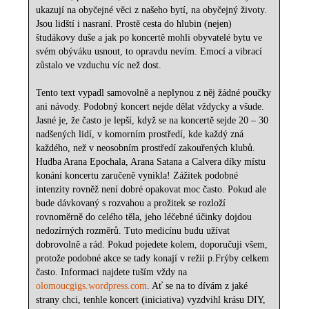
ukazují na obyčejné věci z našeho bytí, na obyčejný životy.
Jsou lidští i nasraní. Prostě cesta do hlubin (nejen)
študákovy duše a jak po koncertě mohli obyvatelé bytu ve
svém obýváku usnout, to opravdu nevím. Emocí a vibrací
zůstalo ve vzduchu víc než dost.
Tento text vypadl samovolně a neplynou z něj žádné poučky
ani návody. Podobný koncert nejde dělat vždycky a všude.
Jasné je, že často je lepší, když se na koncertě sejde 20 – 30
nadšených lidí, v komorním prostředí, kde každý zná
každého, než v neosobním prostředí zakouřených klubů.
Hudba Arana Epochala, Arana Satana a Calvera díky místu
konání koncertu zaručeně vynikla! Zážitek podobné
intenzity rovněž není dobré opakovat moc často. Pokud ale
bude dávkovaný s rozvahou a prožitek se rozloží
rovnoměrně do celého těla, jeho léčebné účinky dojdou
nedozírných rozměrů. Tuto medicínu budu užívat
dobrovolně a rád. Pokud pojedete kolem, doporučuji všem,
protože podobné akce se tady konají v režii p.Frýby celkem
často. Informaci najdete tuším vždy na
olomoucgigs.wordpress.com
. Ať se na to dívám z jaké
strany chci, tenhle koncert (iniciativa) vyzdvihl krásu DIY,