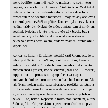
mého bydliště, jsem měl nedávno možnost, ve svém věku
poprvé, vyzkoušet kouzlo koncertů tohoto typu. Očekávání
byla ve vzduchu, pochybnosti nebyly žádné a duše byla
rozběhnutá z celodenního maratónu – moje nálady oscilovali
a vlastně jsem nevěděl co přijde. Koncert byl u cesty, kterou
jezdím každý den dvakrát do práce a místa jsem si nikdy ani
nevšiml. Nejednou je vše jiné, protože už vždycky budu
vědět, že tady v tomhle baráku se událo něco strašně
pěkného a každá cesta kolem, bude ve znamení problesknutí
vzpomínek.
Koncert se konal v Droždíně, městské části Olomouce. Je to
místo pod Svatým Kopečkem, poutním místem, které je
vidět široko daleko. Z doslechu vím, že kdysi byl v těchto
místech snad i prostor, kde se scházeli „naši lidé“:) - rockeři,
hippíci, atd … . prostě samí sympaťáci a za jistých
podivných okolností prostor vzplanul a lehnul popelem. Ale
jak říkám, kolem mého ucha informace prolétla jen letmo a
ozubená kola poznatků do sebe zcela nezapadají … vím jen
to, že všechno nebylo zcela korektní a pravda je pohřbená
někde … no, někde. Kopeček je místo monumentální, o tom
žádná a já ho rád procházím se psem nebo chodím na pivo