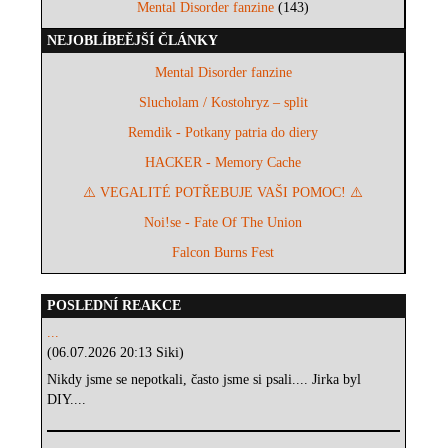
Mental Disorder fanzine
(143)
NEJOBLÍBEĚJŠÍ ČLÁNKY
Mental Disorder fanzine
Slucholam / Kostohryz – split
Remdik - Potkany patria do diery
HACKER - Memory Cache
⚠️ VEGALITÉ POTŘEBUJE VAŠI POMOC! ⚠️
Noi!se - Fate Of The Union
Falcon Burns Fest
POSLEDNÍ REAKCE
...
(06.07.2026 20:13 Siki)
Nikdy jsme se nepotkali, často jsme si psali.... Jirka byl
DIY....