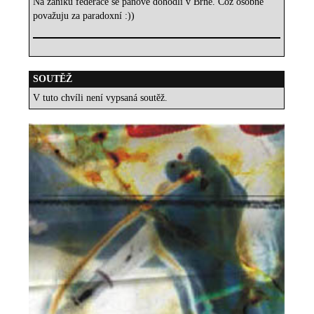
Na zániku federace se pánové dohodli v Brně. Což osobně
považuju za paradoxní :))
SOUTĚŽ
V tuto chvíli není vypsaná soutěž.