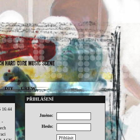
DIY
CREW
PŘIHLÁŠENÍ
5 16:44
Jméno:
 -
Heslo:
lech
aci