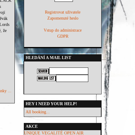
í BLACK
s
Registrovat uživatele
ojí
Zapomenuté heslo
pěvák
 Lords
Vstup do administrace
, že
GDPR
HLEDÁNÍ A MAIL LIST
nky ...
HEY I NEED YOUR HELP!
All booking...
AKCE
UNIQUE VEGALITÉ OPEN AIR