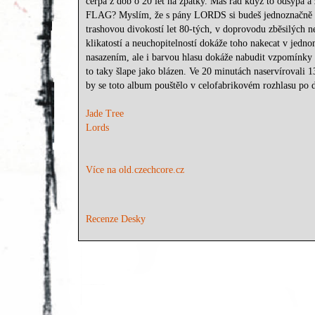
čerpá z dob o 20 let na zpátky. Máš rád když to odsýpá
FLAG? Myslím, že s pány LORDS si budeš jednoznačně ro
trashovou divokostí let 80-tých, v doprovodu zběsilých ne
klikatostí a neuchopitelností dokáže toho nakecat v jed
nasazením, ale i barvou hlasu dokáže nabudit vzpomínky
to taky šlape jako blázen. Ve 20 minutách naservírovali 
by se toto album pouštělo v celofabrikovém rozhlasu po 
Jade Tree
Lords
Více na old.czechcore.cz
Recenze Desky