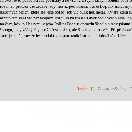
 a zároveň je to pěkně nervně pošahaný a ke všemu k tvým jasným bohům patř
zumět, protože vše žádané tady máš až pod nosem. Starej hc/punk smíchaný 
zkrotných bicích, které ale ještě pořád jsou víc punk než metal. Kytara která sv
nominutovém válu víc než kdejaký šmrgulín na rozsahu dvouhodinového alba. Z
 na časy, kdy to Henrymu v jeho Rollins Band-u opravdu šlapalo a tady pánům
13 songů, tedy žádný zbytečný křoví kolem, ale šup rovnou na věc. Při představě
drátě, je mně jasný že by produktivita pracovníků stoupla minimálně o 100%.
Reakce (0)
|
Zobrazit všechny člá