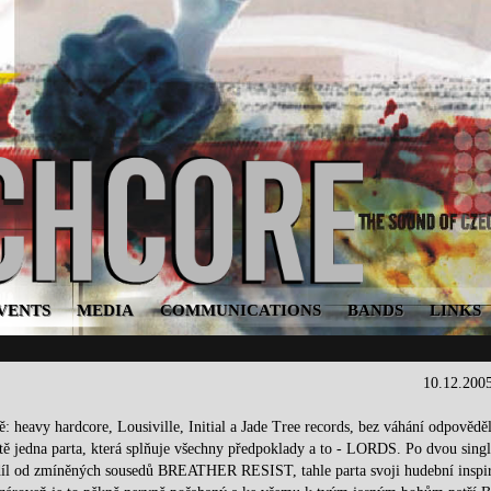
VENTS
MEDIA
COMMUNICATIONS
BANDS
LINKS
10.12.200
: heavy hardcore, Lousiville, Initial a Jade Tree records, bez váhání odpověděl
jedna parta, která splňuje všechny předpoklady a to - LORDS. Po dvou sing
zdíl od zmíněných sousedů BREATHER RESIST, tahle parta svoji hudební inspir