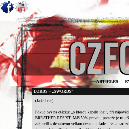
ARTICLES
E
LORDS – „SWORDS“
(Jade Tree)
Pokud bys na otázku: „o kterou kapelu jde:“, při nápovědě
BREATHER RESIST. Máš 50% pravdu, protože je tu ještě 
zakotvili s debutovou velkou deskou u Jade Tree a naro