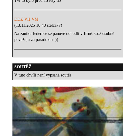
Tvl to bylo před 13 lety :D
DDŽ VH VM
(13.11.2025 10:40 stelca77)
Na zániku federace se pánové dohodli v Brně. Což osobně
považuju za paradoxní :))
SOUTĚŽ
V tuto chvíli není vypsaná soutěž.