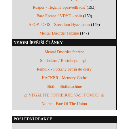
Rozpor - Ilegálna Spravodlivosť
(193)
Bare Escape / VDYD - split
(159)
APOPTOSIS - Saeculum Hyaenarum
(149)
Mental Disorder fanzine
(147)
NEJOBLÍBEĚJŠÍ ČLÁNKY
Mental Disorder fanzine
Slucholam / Kostohryz – split
Remdik - Potkany patria do diery
HACKER - Memory Cache
Sloth – Slothmachine
⚠️ VEGALITÉ POTŘEBUJE VAŠI POMOC! ⚠️
Noi!se - Fate Of The Union
POSLEDNÍ REAKCE
...