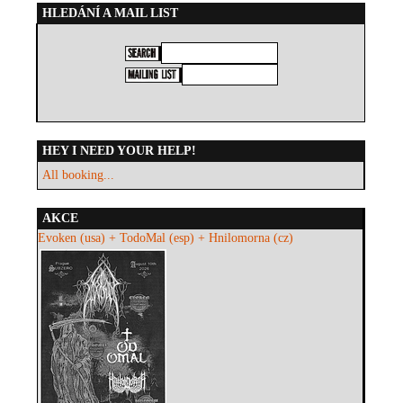
HLEDÁNÍ A MAIL LIST
HEY I NEED YOUR HELP!
All booking...
AKCE
Evoken (usa) + TodoMal (esp) + Hnilomorna (cz)