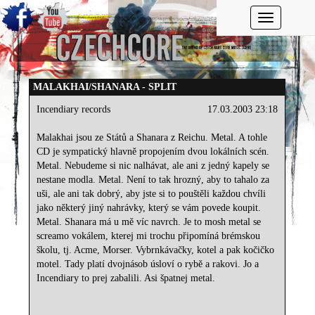
Toggle navi
MALAKHAI/SHANARA - SPLIT
Incendiary records
17.03.2003 23:18
Malakhai jsou ze Států a Shanara z Reichu. Metal. A tohle
CD je sympatický hlavně propojením dvou lokálních scén.
Metal. Nebudeme si nic nalhávat, ale ani z jedný kapely se
nestane modla. Metal. Není to tak hrozný, aby to tahalo za
uši, ale ani tak dobrý, aby jste si to pouštěli každou chvíli
jako některý jiný nahrávky, který se vám povede koupit.
Metal. Shanara má u mě víc navrch. Je to mosh metal se
screamo vokálem, kterej mi trochu připomíná brémskou
školu, tj. Acme, Morser. Vybrnkávačky, kotel a pak kočičko
motel. Tady platí dvojnásob úsloví o rybě a rakovi. Jo a
Incendiary to prej zabalili. Asi špatnej metal.