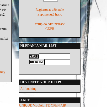
m
dalších
Registrovat uživatele
ě vše
Zapomenuté heslo
 což
Vstup do administrace
GDPR
zením,
eznívá
HLEDÁNÍ A MAIL LIST
nky ...
HEY I NEED YOUR HELP!
All booking...
AKCE
UNIQUE VEGALITÉ OPEN AIR