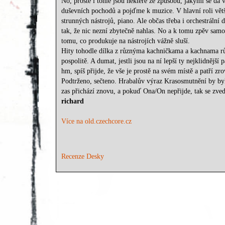
No, prostě i tohle jsou některé ze způsobů, jakými se dá
duševních pochodů a pojďme k muzice. V hlavní roli větši
strunných nástrojů, piano. Ale občas třeba i orchestrální
tak, že nic nezní zbytečně nahlas. No a k tomu zpěv samo
tomu, co produkuje na nástrojích vážně sluší.
Hity tohodle dílka z různýma kachničkama a kachnama růz
pospolitě. A dumat, jestli jsou na ní lepší ty nejklidnější
hm, spíš přijde, že vše je prostě na svém místě a patří zr
Podtrženo, sečteno. Hrabalův výraz Krasosmutnění by byl 
zas přichází znovu, a pokuď Ona/On nepřijde, tak se zvedně
richard
Více na old.czechcore.cz
Recenze Desky