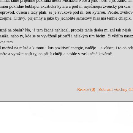
 vnímat tahle příjemně poklidná deska Michaela Nace a jeho hostí a jo, zanechá
nou poklidně bublající akustická kytara a pod ní nejrůznější zvoučky perkusí, 
 doprovod, ovšem i tady platí, že je zvukově pod ní, tou kytarou. Prostě, zvukov
zřejmě. Citlivý, příjemný a jako by jednolitě sametový hlas má tenhle chlapík,
ně na obalu? No, já tam žádné nehledal, protože tahle deska mi zní tak nějak
 pasáže, nebo ty, kde se to vyváženě přiostří i nějakým tím bicím, či větším nasa
ovna tam.
možná na místě a k tomu i kus pozitivní energie, naděje... a vůbec, i to co od
te a vyražte najít ty, co přijít chtějí a nashle v zasluněné kavárně.
Reakce (0)
|
Zobrazit všechny člá