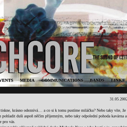
VENTS
MEDIA
COMMUNICATIONS
BANDS
LINKS
31.05.200
 tiskne, krásno odeznívá.... a co si k tomu pustíme miláčku? Nebo taky víte, že
jen pohladit duši aspoň něčím příjemným, nebo taky odpolední pohoda kavárna a
de pro vás.