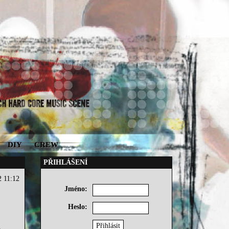
DIY
CREW
PŘIHLÁŠENÍ
2 11:12
Jméno:
Heslo: