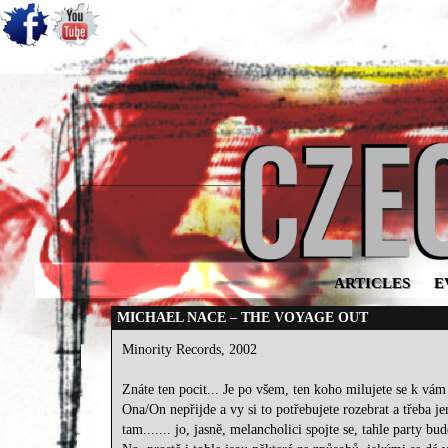
ARTICLES
E
MICHAEL NACE – THE VOYAGE OUT
Minority Records, 2002
Znáte ten pocit... Je po všem, ten koho milujete se k vám
Ona/On nepřijde a vy si to potřebujete rozebrat a třeba 
tam....... jo, jasně, melancholici spojte se, tahle party bu