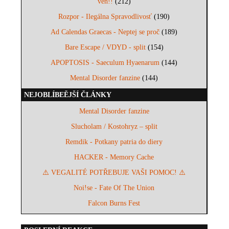
ven!!
(212)
Rozpor - Ilegálna Spravodlivosť
(190)
Ad Calendas Graecas - Neptej se proč
(189)
Bare Escape / VDYD - split
(154)
APOPTOSIS - Saeculum Hyaenarum
(144)
Mental Disorder fanzine
(144)
NEJOBLÍBEĚJŠÍ ČLÁNKY
Mental Disorder fanzine
Slucholam / Kostohryz – split
Remdik - Potkany patria do diery
HACKER - Memory Cache
⚠️ VEGALITÉ POTŘEBUJE VAŠI POMOC! ⚠️
Noi!se - Fate Of The Union
Falcon Burns Fest