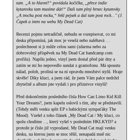
tam. „A to hlavní!“ povídala kočička, „přece indie
kytarovku tam musíme dát!“ Dali tam plný hrnec kytarovky.
„A trochu post rocku,“ řekl pejsek a dal tam post rock..." (J.
Čapek a intro na webu My Dead Cat)
Recenzi pojmu netradičně, nebudu se rozepisovat, co mi
deska připomíná, jak moc je veselá nebo naléhavá …
poslechnout si ji může celou sami (zdarma nebo za
dobrovolný příspěvek na My Dead Cat bandcamp.com
profilu). Napíšu jedno, vinyl jsem dostal před pár dny a
zatím se mi ho nepovedlo sundat z gramofonu. Má spoustu
nálad, poloh, prolíná se na ní opravdu množství stylů. Hraje
skvěle! Díky kluci, a jsem rád, že jsem Vám palce nedržel
zbytečně a album jste vydali i pro příznivce vinylů!
Před dokončením posledního čísla How Can Limo Kid Kill
Your Dreams?, jsem kapelu oslovil s tím, aby se představili.
(Tehdy měli venku split EP s babickými sympaťáky The
Mood). Vzešel z toho článek „My Dead Cat / My kluci, co
spolu chodíme ..., který vyšel v posledním HKLKYD? a
protože je číslo již vyprodané, My Dead Cat mají venku
desku, na kterou jsem se moc těšil, nenapadá mně nic