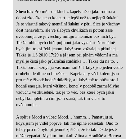
Slowcha:
Pro mě jsou kluci z kapely něco jako rodina a
dobrá zkouška nebo koncert je lepší než to nejlepší šukání.
Je to vlastně takový mentální šukání v pěti. Sice je všechny
dost nenávidím, ale ve slabých chvilkách si potom zase
uvědomuju, že je všechny miluju a nemůžu bez nich být.
Takže tohle bych chtěl pojmout jako vyznání. Normálně
bych jim to asi řekl jenom, když sem vožralej a přítulnej...
Takže je 1.3.2010 17:29 a já jsem při plném vědomí a má
mysl je čistá jako průzračná studánka … Takže du na to…
Takže borci, vždyť já vás mám rád!!! I když jste jeden vedle
druhého debil nebo blbeček… Kapela a ty věci kolem jsou
pro mě v životě hodně důležitý, a i když mě to občas stojí
hodně energie, která většinou končí v podobě zasmrádlýho
vzduchu ve zkušebně, tak je to věc, bez které bych jaksi
nebyl kompletní a čím jsem starší, tak tím víc si to
uvědomuju…
A split s Mood a vůbec Mood… hmmm… Pamatuju si,
když jsem je viděl poprvé, tak mě úplně rozsekali. Ono to
tehdy pro mě bylo příjemné zjištění, že to tak někde ještě
může vypadat. Myslím tím okolí Zlína a Hradiště a Přerova