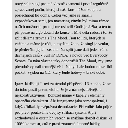
nový split singl pro mě vlastně znamená i první regulérně
zpracovanej počin, kterej si naši fans můžou koupit a
poslechnout ho doma. Celou věc jsme se snažili
vyprodukovat sami, jen mastering vinylu byl mimo rámec
našich možností, proto jsme oslovili Ondřeje Ježka, a ten to
při pauze na cígo dotáhl do konce... Mně dělá radost i to, že
split děláme zrovna s The Mood. Jsou to lidi, kterých si
vážíme a máme je rádi, a myslím, že to, že singl je venku,
je především jejich zásluha. Na split jsme dali jeden vál z
dávnějších časů - Surfin‘ D.N.A. a novou věc Everybody
Scores. To nám vlastně taky doporučili The Mood, my jsme
původně vybrali temnější věci. Na ty si ale budou muset lidi
počkat, vyjdou na CD, který bude hotový v brzké době.
Igor:
Já děkuji J.-ovi za úvodní příspěvek. Už z toho, že se
do toho pustil první, vidíte, že je z nás nejsnaživější a
nejkonstruktivnější. Bohužel máme v kapely i elementy
opačného charakteru. Ale fungujeme jako samosprávná, i
když zřídkakdy svéprávná demokracie. Při volbě, kdo půjde
pro pivo, používáme dvojitý střihací systém. A při
rozhodování o ostatních věcech se snažíme dospět diskusí ke
100% konsensu, což v praxi znamená úmorné hádky,