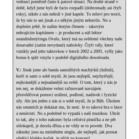
vedoucí poměrně často k patové situaci. Na druhé straně v
době, když jsme byli de facto rozpadlí (dohromady asi čtyři
roky), nikdo z nás nehrál v jiné kapele. To mluví pro teorii,
že by nás to ani jinak a s někým jiným nebavilo. No a
doplním ještě, že naším šestým členem – takovým
nehrajícím kapitánem – je producent a náš lektor
soundinženýringu Ovulo, který má na svědomí všechny naše
dosavadní (zatím nevydané) nahrávky. Čtyři vály, které
vznikly pod jeho taktovkou v letech 2002 a 2005, vyšly jako
bonus k split vinylu v podobě digitálního downloadu.
V.:
Jinak jsme ale banda samolibých machýrků (šulinů),
kteří si sami o sobě myslí, že jsou nejlepší, nejchytřejší,
nejkrásnější a nejnadanější na světě. O tom, který z nás je
ten nej, se dokážeme velmi rafinovaně navzájem
přesvědčovat pomocí urážení, podlostí, nadávek i fyzické
síly. Ale jen jeden z nás si o sobě myslí, že je Bůh. Úkolem
nás ostatních je dokázat mu, že není. Je to taková hra o lásce
a nenávisti. No a podobně to vypadá s naší muzikou. Uhrát
to tak, aby z toho nakonec byla celistvá písnička a ne pět
sólokaprů, je docela dřina a ne vždy se to povede. Dva
zákusky jsou na zmíněném singlu, ale nejlepší, jak poznat
vřeštící klubko koček, je přijít na koncert!