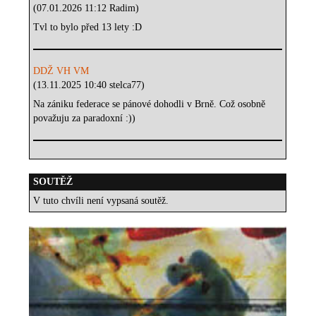
(07.01.2026 11:12 Radim)
Tvl to bylo před 13 lety :D
DDŽ VH VM
(13.11.2025 10:40 stelca77)
Na zániku federace se pánové dohodli v Brně. Což osobně
považuju za paradoxní :))
SOUTĚŽ
V tuto chvíli není vypsaná soutěž.