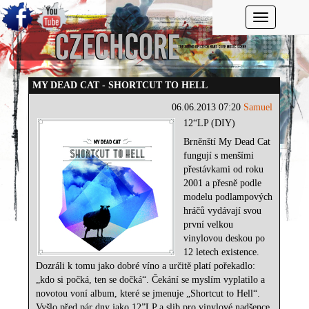
Toggle navi
MY DEAD CAT - SHORTCUT TO HELL
06.06.2013 07:20
Samuel
12“LP (DIY)
Brněnští My Dead Cat
fungují s menšími
přestávkami od roku
2001 a přesně podle
modelu podlampových
hráčů vydávají svou
první velkou
vinylovou deskou po
12 letech existence.
Dozráli k tomu jako dobré víno a určitě platí pořekadlo:
„kdo si počká, ten se dočká“. Čekání se myslím vyplatilo a
novotou voní album, které se jmenuje „Shortcut to Hell“.
Vyšlo před pár dny jako 12”LP a slib pro vinylové nadšence