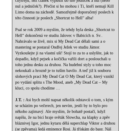
chytřejší, než článek vypustit do sítě jedniček a nul (nebo
nul a jedniček?). Přečíst si ho mohou i Ti, kteří nemají Kill
Limo doma na záchodě. Samozřejmě doporučený poslech k
této činnosti je poslech „Shortcut to Hell“ alba!
Psal se rok 2009 a myslím, že tehdy byla deska „Shortcut to
Hell“ dokončená ve studiu Jalovec v Babicích n. Sv..
Nahrávalo se živě, mix si My Dead Cat dělali sami a o
mastering se postaral Ondřej Ježek ve studiu Jámor.
Vyzkoušejte ji na vlastní uši! Stojí to za to a uslyšíte, jak to
dopadlo, když pejsek a kočička vařili dort a poslouchali u
toho jednu desku za druhou. Na hudební styly u toho moc
nekoukali a hrozně je to tuším bavilo. A teď již k souboru
slohových prací My Dead Cat O My Dead Cat, který vznikl
po vydání splitu s The Mood, aneb „My Dead Cat – My
kluci, co spolu chodíme …
J.T. :
Asi bych mohl napsat několik odstavců o tom, s kým
se scházím po večerech, jen nevím, jestli by to bylo pro
někoho zajímavý. Ale myslím, že bohatě postačí, když
napíšu, že na bicí hraje světák Slowcha, na klapky a zpěv
bláznivej Igor, jednu kytaru dělá superchlap Viktor a druhou
(se zpěvama) šedá eminence Rosi. Já třískám do basy. Náš