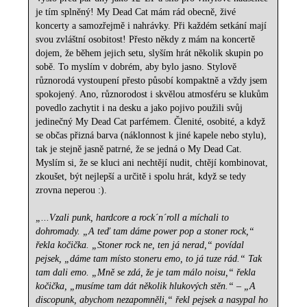
je tím splněný! My Dead Cat mám rád obecně, živé
koncerty a samozřejmě i nahrávky. Při každém setkání mají
svou zvláštní osobitost! Přesto někdy z mám na koncertě
dojem, že během jejich setu, slyším hrát několik skupin po
sobě. To myslím v dobrém, aby bylo jasno. Stylově
různorodá vystoupení přesto působí kompaktně a vždy jsem
spokojený. Ano, různorodost i skvělou atmosféru se klukům
povedlo zachytit i na desku a jako pojivo použili svůj
jedinečný My Dead Cat parfémem. Členité, osobité, a když
se občas přizná barva (náklonnost k jiné kapele nebo stylu),
tak je stejně jasně patrné, že se jedná o My Dead Cat.
Myslím si, že se kluci ani nechtějí nudit, chtějí kombinovat,
zkoušet, být nejlepší a určitě i spolu hrát, když se tedy
zrovna neperou :).
„...Vzali punk, hardcore a rock´n´roll a míchali to
dohromady. „A teď tam dáme power pop a stoner rock,“
řekla kočička. „Stoner rock ne, ten já nerad,“ povídal
pejsek, „dáme tam místo stoneru emo, to já tuze rád.“ Tak
tam dali emo. „Mně se zdá, že je tam málo noisu,“ řekla
kočička, „musíme tam dát několik hlukových stěn.“ – „A
discopunk, abychom nezapomněli,“ řekl pejsek a nasypal ho