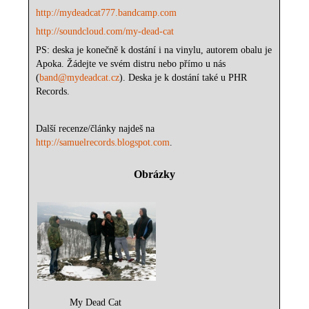
http://mydeadcat777.bandcamp.com
http://soundcloud.com/my-dead-cat
PS: deska je konečně k dostání i na vinylu, autorem obalu je
Apoka. Žádejte ve svém distru nebo přímo u nás
(
band@mydeadcat.cz
). Deska je k dostání také u PHR
Records.
Další recenze/články najdeš na
http://samuelrecords.blogspot.com
.
Obrázky
My Dead Cat