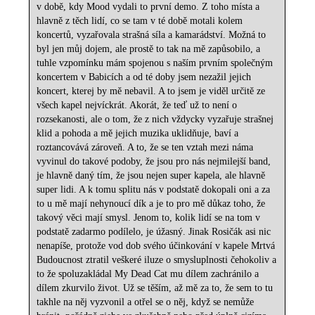
v době, kdy Mood vydali to první demo. Z toho místa a
hlavně z těch lidí, co se tam v té době motali kolem
koncertů, vyzařovala strašná síla a kamarádství. Možná to
byl jen můj dojem, ale prostě to tak na mě zapůsobilo, a
tuhle vzpomínku mám spojenou s naším prvním společným
koncertem v Babicích a od té doby jsem nezažil jejich
koncert, kterej by mě nebavil. A to jsem je viděl určitě ze
všech kapel nejvíckrát. Akorát, že teď už to není o
rozsekanosti, ale o tom, že z nich vždycky vyzařuje strašnej
klid a pohoda a mě jejich muzika uklidňuje, baví a
roztancovává zároveň. A to, že se ten vztah mezi náma
vyvinul do takové podoby, že jsou pro nás nejmilejší band,
je hlavně daný tím, že jsou nejen super kapela, ale hlavně
super lidi. A k tomu splitu nás v podstatě dokopali oni a za
to u mě mají nehynoucí dík a je to pro mě důkaz toho, že
takový věci mají smysl. Jenom to, kolik lidí se na tom v
podstatě zadarmo podílelo, je úžasný. Jinak Rosičák asi nic
nenapíše, protože vod dob svého účinkování v kapele Mrtvá
Budoucnost ztratil veškeré iluze o smysluplnosti čehokoliv a
to že spoluzakládal My Dead Cat mu dílem zachránilo a
dílem zkurvilo život. Už se těším, až mě za to, že sem to tu
takhle na něj vyzvonil a otřel se o něj, když se nemůže