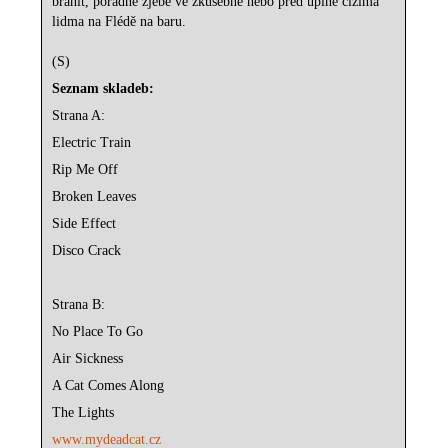
bránit, pořádně zjebe ve zkušebně nebo před úplně cizíma
lidma na Flédě na baru.
(S)
Seznam skladeb:
Strana A:
Electric Train
Rip Me Off
Broken Leaves
Side Effect
Disco Crack
Strana B:
No Place To Go
Air Sickness
A Cat Comes Along
The Lights
www.mydeadcat.cz