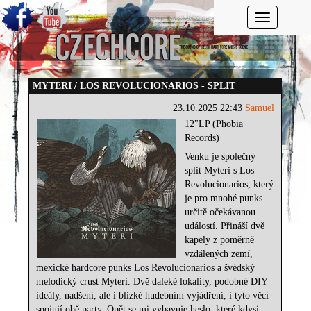
Toggle navi
MYTERI / LOS REVOLUCIONARIOS - SPLIT
23.10.2025 22:43
Samuel
12"LP (Phobia
Records)
Venku je společný
split Myteri s Los
Revolucionarios, který
je pro mnohé punks
určitě očekávanou
událostí. Přináší dvě
kapely z poměrně
vzdálených zemí,
mexické hardcore punks Los Revolucionarios a švédský
melodický crust Myteri. Dvě daleké lokality, podobné DIY
ideály, nadšení, ale i blízké hudebním vyjádření, i tyto věcí
spojují obě party. Opět se mi vybavuje heslo, které kdysi