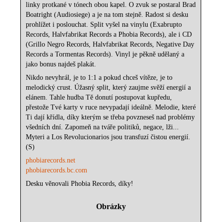
linky protkané v tónech obou kapel. O zvuk se postaral Brad
Boatright (Audiosiege) a je na tom stejně. Radost si desku
prohlížet i poslouchat. Split vyšel na vinylu (Exabrupto
Records, Halvfabrikat Records a Phobia Records), ale i CD
(Grillo Negro Records, Halvfabrikat Records, Negative Day
Records a Tormentas Records). Vinyl je pěkně udělaný a
jako bonus najdeš plakát.
Nikdo nevyhrál, je to 1:1 a pokud chceš vítěze, je to
melodický crust. Úžasný split, který zaujme svěží energií a
elánem. Tahle hudba Tě donutí postupovat kupředu,
přestože Tvé karty v ruce nevypadají ideálně. Melodie, které
Ti dají křídla, díky kterým se třeba povzneseš nad problémy
všedních dní. Zapomeň na tváře politiků, negace, lži...
Myteri a Los Revolucionarios jsou transfuzí čistou energií.
(S)
phobiarecords.net
phobiarecords.bc.com
Desku věnovali Phobia Records, díky!
Obrázky