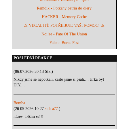
Remdik - Potkany patria do diery
HACKER - Memory Cache
⚠️ VEGALITÉ POTŘEBUJE VAŠI POMOC! ⚠️
Noi!se - Fate Of The Union
Falcon Burns Fest
POSLEDNÍ REAKCE
...
(06.07.2026 20:13 Siki)
Nikdy jsme se nepotkali, často jsme si psali.... Jirka byl
DIY....
Bomba
(26.05.2026 10:27
stelca77
)
název. Těšim se!!!