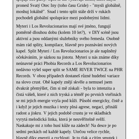
pronesl Svatý Otec Iny (toho času Gride) - "mysli globálně,
moshuj lokálně". Snad i tento split stále drží v rukách
pochodeň globální spolupráce mezi podobnými lidmi.
Myteri i Los Revolucionarios mají své jméno, fungují
poměrně dlouhou dobu (kolem 10 let?), v DIY scéně jsou
aktivní a jsou oddanými služebníky svého řemesla. Osobně
mám rád splity, kompilace, hlavně pro poznávání nových
kapel. Split Myteri / Los Revolucionarios je ale naplněný
očekáváním, je sázkou na jistotu. Myteri u nás známe díky
neúnavné práci Phobia Records a Los Revolucionarios
nedávno vyšel super split se SAME RIVER TWICE na PHR
Records. V obou případech dostaneš různé hudební variace
na slovo crust. Obě kapely znějí skvěle a nemusel jsem
dvakrát přemýšlet, čím si mě získali - byla to intenzita a
čistá vášeň, které z nich tryská a téměř po prvních vteřinách
se mi jejich energie vryla pod kůži. Působí energicky, čistě a
i když je jejich muzika i texty plná agrese, negací, přináší
radost a jiskru. V jejich podobě crustu je ve skladbách
vyrytá melodická linka, která je neuvěřitelně svěží.
Naskakuje mi z toho husí kůže na zádech! Na desce je po
sedmi peckách od každé kapely. Utečou velice rychle,
hlavně díky energii a rychlosti. Je to tlak a cítím smutek i