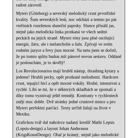
radost zároveň.
Myteri (Göteborg) a severský melodický crust prvotřídní
kvality. Šum severských lesů, noc odchází a temno po pár
vteřinách rozeženou sluneční paprsky. Slunce přináší jas,
stejně jako melodická linka protkaná ve všech sedmi
peckách na jejich straně. Myteri tóny jsou plné oscilující
energie, žáru, ale i melancholie a žalu. Zpívají ve svém
rodném jazyce a řevy jsou mocné. Na netu jsem se dočetl,
že po tomto splitu budou mít pánové novou sestavu. Oddaně
je poslouchám, je to skvělý!
Los Revolucionarios mají hrubší nástup, thrashing kytary a
jedeme! Hrubší pecky, opět protkané melodiemi. Hardcore
crust, tepající bicí a opět mocné vokály. Hrubé, intenzivní a
rychlé. Líbí se mi, že v některých skladbách se zpomalí a
díky tomu vyznívají ještě temněji. Kontrasty v rychlostech
znějí moc dobře. Dvě stránky jedné crustové mince a pro
Myteri perfektní parťáci. Texty určitě žalují na život v
Mexiku.
Grafickou tvář dal nahrávce nadaný kreslíř Mathi Lepsis
(Lepsis-design) a layout Johan Andersson
(KrigsKonstDesign). Obal je krásný, stejně jako melodické