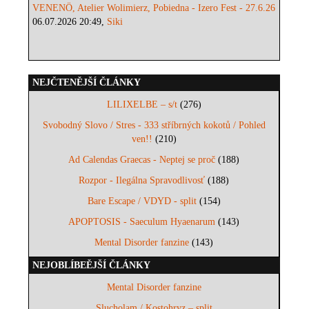
VENENÖ, Atelier Wolimierz, Pobiedna - Izero Fest - 27.6.26
06.07.2026 20:49,
Siki
NEJČTENĚJŠÍ ČLÁNKY
LILIXELBE – s/t
(276)
Svobodný Slovo / Stres - 333 stříbrných kokotů / Pohled
ven!!
(210)
Ad Calendas Graecas - Neptej se proč
(188)
Rozpor - Ilegálna Spravodlivosť
(188)
Bare Escape / VDYD - split
(154)
APOPTOSIS - Saeculum Hyaenarum
(143)
Mental Disorder fanzine
(143)
NEJOBLÍBEĚJŠÍ ČLÁNKY
Mental Disorder fanzine
Slucholam / Kostohryz – split