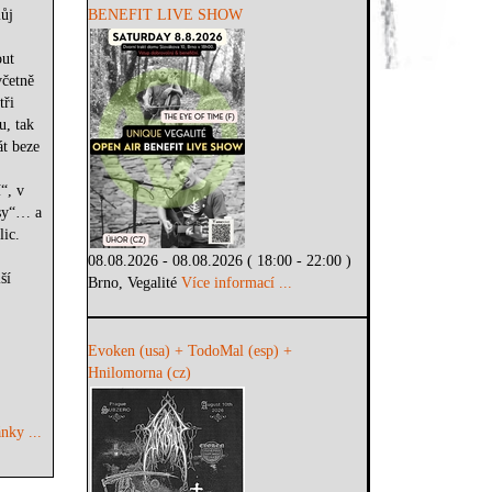
můj
BENEFIT LIVE SHOW
out
včetně
tři
u, tak
át beze
“, v
psy“… a
ic.
08.08.2026 - 08.08.2026 ( 18:00 - 22:00 )
ší
Brno, Vegalité
Více informací ...
Evoken (usa) + TodoMal (esp) +
Hnilomorna (cz)
nky ...