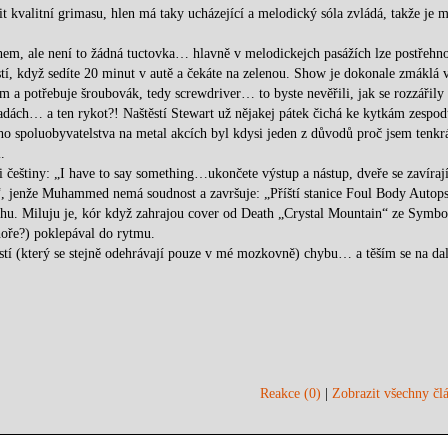
 kvalitní grimasu, hlen má taky ucházející a melodický sóla zvládá, takže je 
hem, ale není to žádná tuctovka… hlavně v melodickejch pasážích lze postřehn
tí, když sedíte 20 minut v autě a čekáte na zelenou. Show je dokonale zmáklá 
 a potřebuje šroubovák, tedy screwdriver… to byste nevěřili, jak se rozzářily 
 řadách… a ten rykot?! Naštěstí Stewart už nějakej pátek čichá ke kytkám zespod
o spoluobyvatelstva na metal akcích byl kdysi jeden z důvodů proč jsem tenkr
.
i češtiny: „I have to say something…ukončete výstup a nástup, dveře se zavírají
v“, jenže Muhammed nemá soudnost a završuje: „Příští stanice Foul Body Auto
hu. Miluju je, kór když zahrajou cover od Death „Crystal Mountain“ ze Symbol
ahoře?) poklepával do rytmu.
í (který se stejně odehrávají pouze v mé mozkovně) chybu… a těším se na dal
Reakce (0)
|
Zobrazit všechny člá