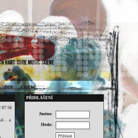
DIY
CREW
PŘIHLÁŠENÍ
2 07:56
Jméno:
lal… a
Heslo: