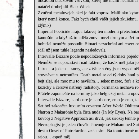
občasnou blackovou vsuvkou, kterej mě ničím neuhranul 
natáčel druhej díl Blair Witch.
Zvučení metalovejch akcí je fakt vopruz. Malilinko kyta
který nemá konce. Fakt bych chtěl vidět jejich zkušebnu, p
zlým:-)
Imperial Foeticide hrajou takovej ten moderní přetechni
kámošům a když už to udělá znovu mezi druhym a třetím s
bohužel nemůžu posoudit. Situaci nezachrání ani cover 
(dál už jsem tuhle legendu nesledoval).
Intervalle Bizzare podle nepodložených informací pojedou
Nemůžu se nepozastavit nad faktem, že basák měl jako je
Intro… a jedem… sorry, ale z týhle scény jsem vypad n
srovnávat si netroufám. Death metal se od tý doby hnul 
bejt zlej, ale moc mu to nevěřím… sekec mazec, fofr a 
kozičky a čerstvě natřený radiátory, barmanka nechává ro
Přátelé zapomeňte na termíny jako belgickej metal a opova
Intervalle Bizzare, hard core je hard core, emo je emo, t
Set byl zakončen luxusním coverem After World Obliterati
Natron z Makarónie byla čistá nuda (In My Eyes). Na baru
kovboj z Negative Approach asi divil, jak širokej tenhle 
Necrophagist je jeden člověk. Jmenuje se Muhammed Suicm
desku Onset of Putrefaction zcela sám. Na tomto turné mu
sajou… aspoň mě).