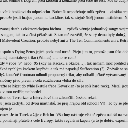
a tak sedíme s Logrem před klubem a koukáme před sebe do lesa, kde se údajn
ru víc k basákovi do odposlechu. Bubeník nepotřebuje tolik zpěvu… zkrátka sra
rotože jestli hrajou jenom na backline, tak se stejně říděj jenom instinktem. N
zovanej death s elektronickejma bicíma…. zpěvák věnuje jednotlivý songy svej
ongem, tak to začíná pěkně sát. Satan mě zasvětil, že starý dema byly dobrý, 
od Malevolent Creation, protože nebyl ani z The Ten Commandments ani z Retri
 spolu s Dying Fetus jejich podzimní turné. Přeju jim to, protože jsou fakt do
dinej nemetalový triko (Primus)… a to se cení!
ěkdy v roce ´94 nebo ´95 (kdy na Kačáku a Skalce…), tak nemám moc přehled 
pěkně rychlým krokem kupředu a tak mě napadají Suffocation (?). Zpěvák se sn
když konečně frontman odhodí propocený triko, aby odhalil pěkně vytvarovaný
ztočený pivo pivem a celá rozžhavená vbíhá do sálu.
žte se házet do týhle škatule třeba Kevorkian (to je spíš hard rock). Metal jso
ak v tom nedělejme bordel.
on od Terrorizer a Intervalové tím zakončlili českou sekci.
 jsem zachytil od dvou mastňáků, že prej hrajou old school???!!! To by se ple
pojem je.
ez. Je to Turek a žije v Reichu. Všechny nástroje včetně zpěvu nahrál na svo
 pomáhají přátelé z celé Evropy, takže regulérní kapela (a to je dobře, experi