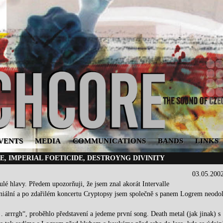
VENTS
MEDIA
COMMUNICATIONS
BANDS
LINKS
, IMPERIAL FOETICIDE, DESTROYNG DIVINITY
03.05.200
lé hlavy. Předem upozorňuji, že jsem znal akorát Intervalle
geniální a po zdařilém koncertu Cryptopsy jsem společně s panem Logrem neodo
 arrrgh“, proběhlo představení a jedeme první song. Death metal (jak jinak) s