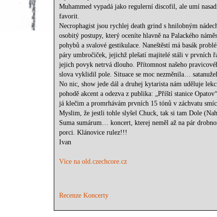
Muhammed vypadá jako regulerní discofil, ale umí nasadit
favorit.
Necrophagist jsou rychlej death grind s hnilobným nádec
osobitý postupy, který oceníte hlavně na Palackého náměs
pohybů a svalové gestikulace. Naneštěstí má basák problém
páry umbročiček, jejichž plešatí majitelé stáli v prvních
jejich povyk netrvá dlouho. Přítomnost našeho pravicovéh
slova vyklidil pole. Situace se moc nezměnila… satanužel
No nic, show jede dál a druhej kytarista nám uděluje lekc
pohodě akcent a odezva z publika: „Příští stanice Opato
já klečim a promrhávám prvních 15 tónů v záchvatu smíc
Myslim, že jestli tohle slyšel Chuck, tak si tam Dole (N
Suma sumárum… koncert, kterej neměl až na pár drobnost
porci. Klánovice rulez!!!
Ivan
Více na old.czechcore.cz
Recenze Koncerty