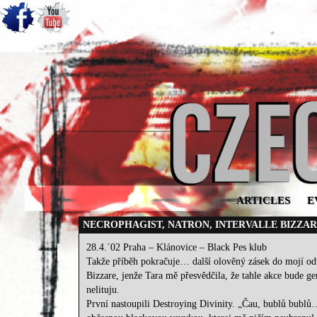
ARTICLES
E
NECROPHAGIST, NATRON, INTERVALLE BIZZARE
28.4.´02 Praha – Klánovice – Black Pes klub
Takže příběh pokračuje… další olověný zásek do mojí odu
Bizzare, jenže Tara mě přesvědčila, že tahle akce bude 
nelituju.
První nastoupili Destroying Divinity. „Čau, bublů bublů…