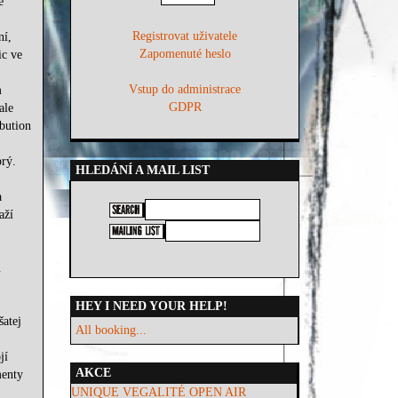
ě
Registrovat uživatele
ní,
Zapomenuté heslo
ic ve
Vstup do administrace
m
GDPR
ale
bution
brý.
HLEDÁNÍ A MAIL LIST
a
aží
u
HEY I NEED YOUR HELP!
šatej
All booking...
jí
AKCE
menty
UNIQUE VEGALITÉ OPEN AIR