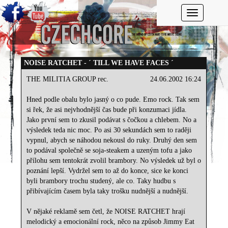
Toggle navi
NOISE RATCHET - ´ TILL WE HAVE FACES ´
THE MILITIA GROUP rec.
24.06.2002 16:24
Hned podle obalu bylo jasný o co pude. Emo rock. Tak sem
si řek, že asi nejvhodnější čas bude při konzumaci jídla.
Jako první sem to zkusil podávat s čočkou a chlebem. No a
výsledek teda nic moc. Po asi 30 sekundách sem to raději
vypnul, abych se náhodou nekousl do ruky. Druhý den sem
to podával společně se soja-steakem a uzeným tofu a jako
přílohu sem tentokrát zvolil brambory. No výsledek už byl o
poznání lepší. Vydržel sem to až do konce, sice ke konci
byli brambory trochu studený, ale co. Taky hudbu s
přibívajícím časem byla taky trošku nudnější a nudnější.
V nějaké reklamě sem četl, že NOISE RATCHET hrají
melodický a emocionální rock, něco na způsob Jimmy Eat