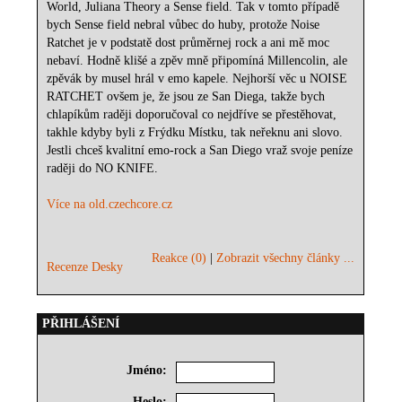
World, Juliana Theory a Sense field. Tak v tomto případě
bych Sense field nebral vůbec do huby, protože Noise
Ratchet je v podstatě dost průměrnej rock a ani mě moc
nebaví. Hodně klišé a zpěv mně připomíná Millencolin, ale
zpěvák by musel hrál v emo kapele. Nejhorší věc u NOISE
RATCHET ovšem je, že jsou ze San Diega, takže bych
chlapíkům raději doporučoval co nejdříve se přestěhovat,
takhle kdyby byli z Frýdku Místku, tak neřeknu ani slovo.
Jestli chceš kvalitní emo-rock a San Diego vraž svoje peníze
raději do NO KNIFE.
Více na old.czechcore.cz
Reakce (0)
|
Zobrazit všechny články ...
Recenze Desky
PŘIHLÁŠENÍ
Jméno:
Heslo: