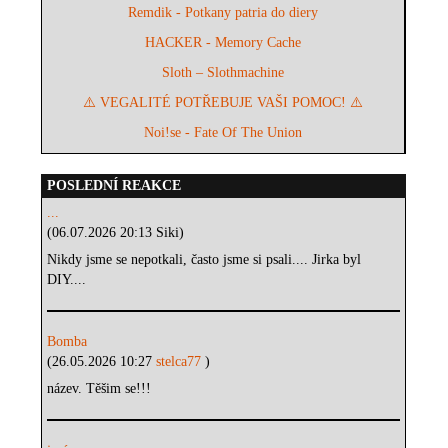
Remdik - Potkany patria do diery
HACKER - Memory Cache
Sloth – Slothmachine
⚠️ VEGALITÉ POTŘEBUJE VAŠI POMOC! ⚠️
Noi!se - Fate Of The Union
POSLEDNÍ REAKCE
...
(06.07.2026 20:13 Siki)
Nikdy jsme se nepotkali, často jsme si psali.... Jirka byl
DIY....
Bomba
(26.05.2026 10:27
stelca77
)
název. Těšim se!!!