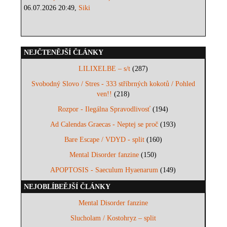
06.07.2026 20:49,
Siki
NEJČTENĚJŠÍ ČLÁNKY
LILIXELBE – s/t
(287)
Svobodný Slovo / Stres - 333 stříbrných kokotů / Pohled
ven!!
(218)
Rozpor - Ilegálna Spravodlivosť
(194)
Ad Calendas Graecas - Neptej se proč
(193)
Bare Escape / VDYD - split
(160)
Mental Disorder fanzine
(150)
APOPTOSIS - Saeculum Hyaenarum
(149)
NEJOBLÍBEĚJŠÍ ČLÁNKY
Mental Disorder fanzine
Slucholam / Kostohryz – split