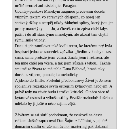
určitě neurazí ani následující Paragán.
Country-punkoví Manekýni zaujmou především docela
vtipným textem vo správných chlapech, co nosej jen
správný džíny a netrpěj nikdy žádnými splíny, který jsou jen
pro ty manekýny........Jo, a člověk co to zpívá chtěl kdysi
patřit i do all stars týmu manekýnů, ale akorát tam chytil
rýmu..mile vtipný.
Danu si jde zamilovat také kvůli textu, ke kterému prý byla
inspirací jedna ze sousedek zpěváka. „Sedím v kuchyni zase
sama, sama protože jsem vdaná. Znala jsem i režiséra, ale
ten mne chtěl jen včera, a tak jsem zůstala s tebou...Takhle
smutně ze života to má tahle Dana Bláhová, hraná taky
docela s vtipem, pomaleji a melodicky.
A jdeme do finále. Poslední předbonusový Život je Jenssen
spolehlivě rozeskáče svým ostřejším kytarovým nábojem. A
právě tedy na závěr budu i trošku kritický. O něco více té
kytarové ostrosti a výbušnosti by Beztíže rozhodně slušelo a
udělalo by jí ještě o něco zajímavější.
Závěrem se asi sluší podotknout, že zvukově na desce
celkem slušně zapracoval Dan Šajtra z L´Point, v jejichž
domácím studiu se vše nahrávalo, mastering pak dokonal