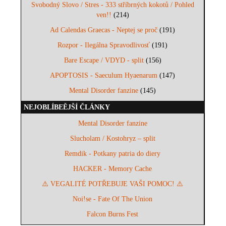
Svobodný Slovo / Stres - 333 stříbrných kokotů / Pohled
ven!!
(214)
Ad Calendas Graecas - Neptej se proč
(191)
Rozpor - Ilegálna Spravodlivosť
(191)
Bare Escape / VDYD - split
(156)
APOPTOSIS - Saeculum Hyaenarum
(147)
Mental Disorder fanzine
(145)
NEJOBLÍBEĚJŠÍ ČLÁNKY
Mental Disorder fanzine
Slucholam / Kostohryz – split
Remdik - Potkany patria do diery
HACKER - Memory Cache
⚠️ VEGALITÉ POTŘEBUJE VAŠI POMOC! ⚠️
Noi!se - Fate Of The Union
Falcon Burns Fest