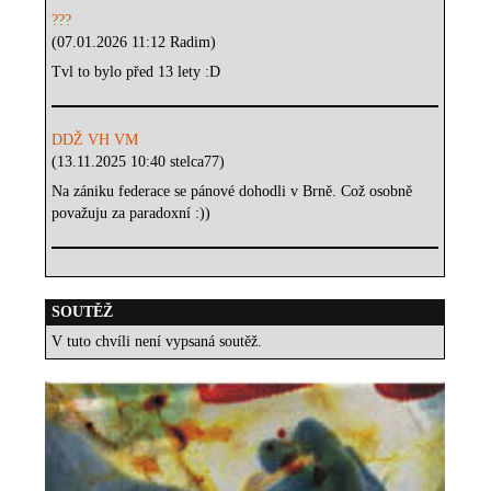
???
(07.01.2026 11:12 Radim)
Tvl to bylo před 13 lety :D
DDŽ VH VM
(13.11.2025 10:40 stelca77)
Na zániku federace se pánové dohodli v Brně. Což osobně
považuju za paradoxní :))
SOUTĚŽ
V tuto chvíli není vypsaná soutěž.