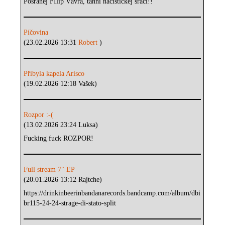
Posranej FIlip Vávra, tahni nacistickej sráči!!
Píčovina
(23.02.2026 13:31
Robert
)
Přibyla kapela Arisco
(19.02.2026 12:18 Vašek)
Rozpor :-(
(13.02.2026 23:24 Luksa)
Fucking fuck ROZPOR!
Full stream 7" EP
(20.01.2026 13:12 Rajtche)
https://drinkinbeerinbandanarecords.bandcamp.com/album/dbi
br115-24-24-strage-di-stato-split