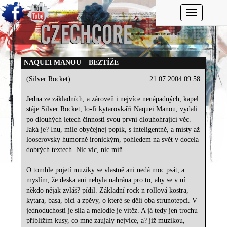
Toggle navi
NAQUEI MANOU – BEZTÍŽE
(Silver Rocket)
21.07.2004 09:58
Jedna ze základních, a zároveň i nejvíce nenápadných, kapel
stáje Silver Rocket, lo-fi kytarovkáři Naquei Manou, vydali
po dlouhých letech činnosti svou první dlouhohrající věc.
Jaká je? Inu, mile obyčejnej popík, s inteligentně, a místy až
looserovsky humorně ironickým, pohledem na svět v docela
dobrých textech. Nic víc, nic míň.
O tomhle pojetí muziky se vlastně ani nedá moc psát, a
myslím, že deska ani nebyla nahrána pro to, aby se v ní
někdo nějak zvláš? pídil. Základní rock n rollová kostra,
kytara, basa, bicí a zpěvy, o které se dělí oba strunotepci. V
jednoduchosti je síla a melodie je vítěz. A já tedy jen trochu
přiblížím kusy, co mne zaujaly nejvíce, a? již muzikou,