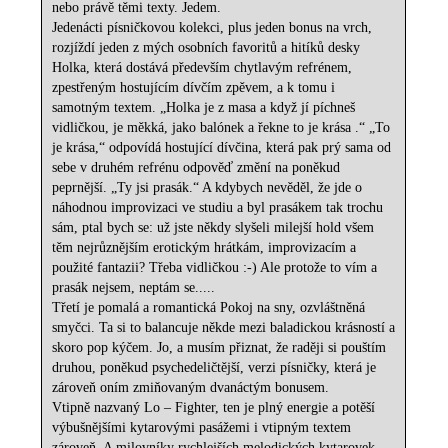
nebo právě těmi texty. Jedem.
Jedenácti písničkovou kolekci, plus jeden bonus na vrch,
rozjíždí jeden z mých osobních favoritů a hitíků desky
Holka, která dostává především chytlavým refrénem,
zpestřeným hostujícím dívčím zpěvem, a k tomu i
samotným textem. „Holka je z masa a když jí píchneš
vidličkou, je měkká, jako balónek a řekne to je krása .“ „To
je krása,“ odpovídá hostující dívčina, která pak prý sama od
sebe v druhém refrénu odpověď změní na poněkud
peprnější. „Ty jsi prasák.“ A kdybych nevěděl, že jde o
náhodnou improvizaci ve studiu a byl prasákem tak trochu
sám, ptal bych se: už jste někdy slyšeli milejší hold všem
těm nejrůznějším erotickým hrátkám, improvizacím a
použité fantazii? Třeba vidličkou :-) Ale protože to vím a
prasák nejsem, neptám se.....
Třetí je pomalá a romantická Pokoj na sny, ozvláštněná
smyčci. Ta si to balancuje někde mezi baladickou krásností a
skoro pop kýčem. Jo, a musím přiznat, že raději si pouštím
druhou, poněkud psychedeličtější, verzi písničky, která je
zároveň oním zmiňovaným dvanáctým bonusem.
Vtipně nazvaný Lo – Fighter, ten je plný energie a potěší
výbušnějšími kytarovými pasážemi i vtipným textem
zároveň. A milovníky rychlejších melodických kytarovek