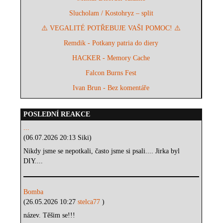
Slucholam / Kostohryz – split
⚠️ VEGALITÉ POTŘEBUJE VAŠI POMOC! ⚠️
Remdik - Potkany patria do diery
HACKER - Memory Cache
Falcon Burns Fest
Ivan Brun - Bez komentáře
POSLEDNÍ REAKCE
...
(06.07.2026 20:13 Siki)
Nikdy jsme se nepotkali, často jsme si psali.... Jirka byl
DIY....
Bomba
(26.05.2026 10:27
stelca77
)
název. Těšim se!!!