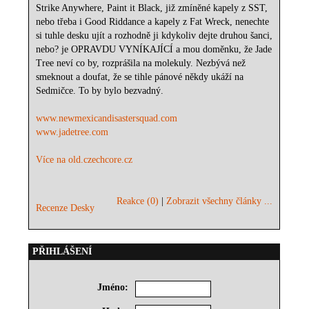
Strike Anywhere, Paint it Black, již zmíněné kapely z SST,
nebo třeba i Good Riddance a kapely z Fat Wreck, nenechte
si tuhle desku ujít a rozhodně ji kdykoliv dejte druhou šanci,
nebo? je OPRAVDU VYNÍKAJÍCÍ a mou doměnku, že Jade
Tree neví co by, rozprášila na molekuly. Nezbývá než
smeknout a doufat, že se tihle pánové někdy ukáží na
Sedmičce. To by bylo bezvadný.
www.newmexicandisastersquad.com
www.jadetree.com
Více na old.czechcore.cz
Reakce (0)
|
Zobrazit všechny články ...
Recenze Desky
PŘIHLÁŠENÍ
Jméno: