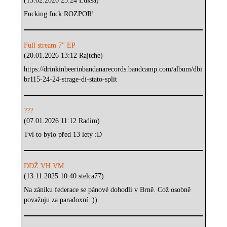
(13.02.2026 23:24 Luksa)
Fucking fuck ROZPOR!
Full stream 7" EP
(20.01.2026 13:12 Rajtche)
https://drinkinbeerinbandanarecords.bandcamp.com/album/dbi
br115-24-24-strage-di-stato-split
???
(07.01.2026 11:12 Radim)
Tvl to bylo před 13 lety :D
DDŽ VH VM
(13.11.2025 10:40 stelca77)
Na zániku federace se pánové dohodli v Brně. Což osobně
považuju za paradoxní :))