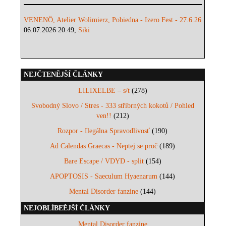
VENENÖ, Atelier Wolimierz, Pobiedna - Izero Fest - 27.6.26
06.07.2026 20:49,
Siki
NEJČTENĚJŠÍ ČLÁNKY
LILIXELBE – s/t
(278)
Svobodný Slovo / Stres - 333 stříbrných kokotů / Pohled
ven!!
(212)
Rozpor - Ilegálna Spravodlivosť
(190)
Ad Calendas Graecas - Neptej se proč
(189)
Bare Escape / VDYD - split
(154)
APOPTOSIS - Saeculum Hyaenarum
(144)
Mental Disorder fanzine
(144)
NEJOBLÍBEĚJŠÍ ČLÁNKY
Mental Disorder fanzine