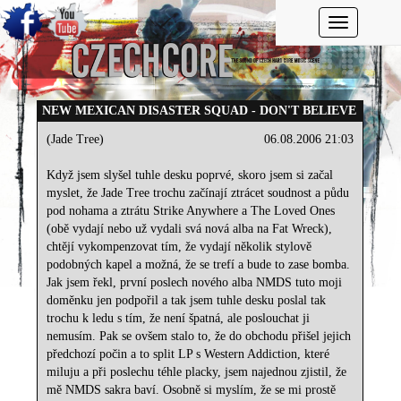
Toggle navi
NEW MEXICAN DISASTER SQUAD - DON'T BELIEVE
(Jade Tree)
06.08.2006 21:03
Když jsem slyšel tuhle desku poprvé, skoro jsem si začal
myslet, že Jade Tree trochu začínají ztrácet soudnost a půdu
pod nohama a ztrátu Strike Anywhere a The Loved Ones
(obě vydají nebo už vydali svá nová alba na Fat Wreck),
chtějí vykompenzovat tím, že vydají několik stylově
podobných kapel a možná, že se trefí a bude to zase bomba.
Jak jsem řekl, první poslech nového alba NMDS tuto moji
doměnku jen podpořil a tak jsem tuhle desku poslal tak
trochu k ledu s tím, že není špatná, ale poslouchat ji
nemusím. Pak se ovšem stalo to, že do obchodu přišel jejich
předchozí počin a to split LP s Western Addiction, které
miluju a při poslechu téhle placky, jsem najednou zjistil, že
mě NMDS sakra baví. Osobně si myslím, že se mi prostě