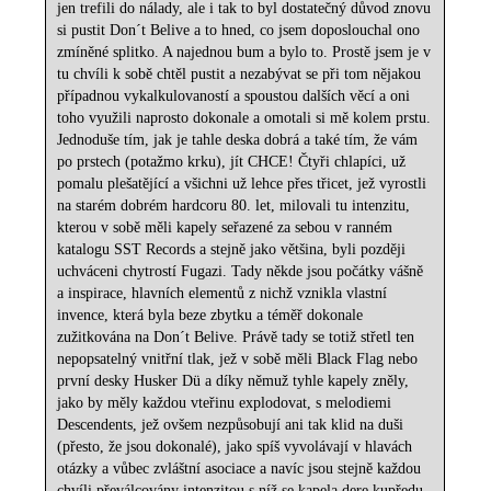
jen trefili do nálady, ale i tak to byl dostatečný důvod znovu
si pustit Don´t Belive a to hned, co jsem doposlouchal ono
zmíněné splitko. A najednou bum a bylo to. Prostě jsem je v
tu chvíli k sobě chtěl pustit a nezabývat se při tom nějakou
případnou vykalkulovaností a spoustou dalších věcí a oni
toho využili naprosto dokonale a omotali si mě kolem prstu.
Jednoduše tím, jak je tahle deska dobrá a také tím, že vám
po prstech (potažmo krku), jít CHCE! Čtyři chlapíci, už
pomalu plešatějící a všichni už lehce přes třicet, jež vyrostli
na starém dobrém hardcoru 80. let, milovali tu intenzitu,
kterou v sobě měli kapely seřazené za sebou v ranném
katalogu SST Records a stejně jako většina, byli později
uchváceni chytrostí Fugazi. Tady někde jsou počátky vášně
a inspirace, hlavních elementů z nichž vznikla vlastní
invence, která byla beze zbytku a téměř dokonale
zužitkována na Don´t Belive. Právě tady se totiž střetl ten
nepopsatelný vnitřní tlak, jež v sobě měli Black Flag nebo
první desky Husker Dü a díky němuž tyhle kapely zněly,
jako by měly každou vteřinu explodovat, s melodiemi
Descendents, jež ovšem nezpůsobují ani tak klid na duši
(přesto, že jsou dokonalé), jako spíš vyvolávají v hlavách
otázky a vůbec zvláštní asociace a navíc jsou stejně každou
chvíli převálcovány intenzitou s níž se kapela dere kupředu.