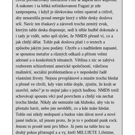
A nakonec i ta lehká sofistikovanost Fugazi je zde
zastpoupena, i když je dávkována velmi opatrně a citlivě,
aby nenarušila proud energie který z téhle desky doslova
srší. Navíc ten třaskavý a zároveň trochu zemitý zvuk,
kterým tahle deska disponuje, sedí k téhle hudbě dokonale a
i tady je vidět, nebo spíš slyšet, že NMDS přesně ví, co a
jak chtějí dělat. Tohle pak doslova platí i o textech a
způsobu jakým jsou podány. Chytře a s nadhledem napsané,
se spoustou metafor a různých odkazů a přitom velmi
adresné a o konkrétních tématech. Většina z nic se zabývá
rozborem schizofrenní americké společností, válečnou
mašinérií, sociální problematikou a v neposlední řadě
vlastními životy. Nejsou prvoplánové a musíte trochu hledat
a přesně ve chvíli, kdy vám tohle dojde, zjistíte, že kruh se
uzavřel, nebo? je to stejné jako s jejich hudbou. NMDS totiž
schovávají spoustu věcí pod povrchem a chtějí vás nechat
trochu hledat. Nikdy ale nemusíte tak hluboko, aby vás to
přestalo bavit, nebo jste nevěděli, co a kde máte hledat.
Tohle oni nikdy nedopustí a budou vám dávat nové a nové
jasné indicie, už jenom proto, že je to v podstatě punk rock.
Jenom to prostě neni pro blbce. Já jsem na tuhle hru na
druhý pokus přistoupil a a vy, kteří MILUJETE Lifetime,