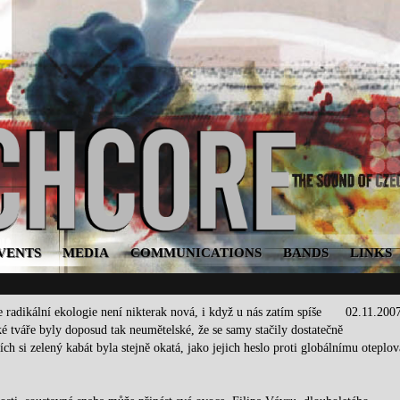
VENTS
MEDIA
COMMUNICATIONS
BANDS
LINKS
e radikální ekologie není nikterak nová, i když u nás zatím spíše
02.11.200
é tváře byly doposud tak neumětelské, že se samy stačily dostatečně
ch si zelený kabát byla stejně okatá, jako jejich heslo proti globálnímu oteplov