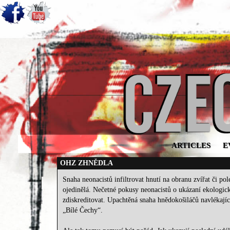
ARTICLES
E
OHZ ZHNĚDLA
Snaha neonacistů infiltrovat hnutí na obranu zvířat či pol
ojedinělá. Nečetné pokusy neonacistů o ukázaní ekologick
zdiskreditovat. Upachtěná snaha hnědokošiláčů navlékající
„Bílé Čechy“.