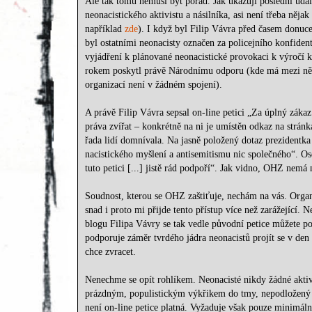
Ale tak tomu nemusí být pořád. Jak ukazují poslední udál
neonacistického aktivistu a násilníka, asi není třeba něja
například
zde
). I když byl Filip Vávra před časem donuce
byl ostatními neonacisty označen za policejního konfiden
vyjádření k plánované neonacistické provokaci k výročí kři
rokem poskytl právě Národnímu odporu (kde má mezi někter
organizací není v žádném spojení).
A právě Filip Vávra sepsal on-line petici „Za úplný zákaz 
práva zvířat – konkrétně na ni je umístěn odkaz na strá
řada lidí domnívala. Na jasně položený dotaz prezidentka
nacistického myšlení a antisemitismu nic společného“. Os
tuto petici [...] jistě rád podpoří“. Jak vidno, OHZ nemá
Soudnost, kterou se OHZ zaštiťuje, nechám na vás. Orga
snad i proto mi přijde tento přístup více než zarážející. N
blogu Filipa Vávry se tak vedle původní petice můžete podí
podporuje záměr tvrdého jádra neonacistů projít se v de
chce zvracet.
Nenechme se opít rohlíkem. Neonacisté nikdy žádné aktivit
prázdným, populistickým výkřikem do tmy, nepodložený žá
není on-line petice platná. Vyžaduje však pouze minimáln