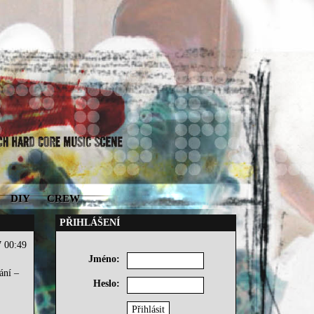
DIY
CREW
PŘIHLÁŠENÍ
7 00:49
Jméno:
ání –
Heslo: