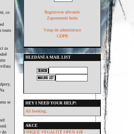
Registrovat uživatele
té, co
Zapomenuté heslo
řed
Vstup do administrace
s touto
GDPR
cí za
odně
HLEDÁNÍ A MAIL LIST
ením
vířata
dpory,
 Na
omu se
HEY I NEED YOUR HELP!
All booking...
než
AKCE
konů
y do
UNIQUE VEGALITÉ OPEN AIR