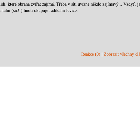
lidí, které obrana zvířat zajímá. Třeba v síti uvízne někdo zajímavý... Vždyť, j
ální (sic!!) hnutí okupuje radikální levice.
Reakce (0)
|
Zobrazit všechny člá