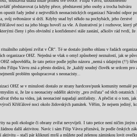
osti, soustavná snaha může přinést své ovoce. Filipa Vávru, dlouholetého
k zvlášť představovat (a kdyby přece, představení jeho osoby a trocha bulváru
n opustit řady jedné z nejtvrdších neonacistických organizací Národní odpor po
ta, svůj světonázor si drží. Kdyby snad byl někdo na pochybách, jeho čerstvé
šťálové noci na jeho blogu hovoří za vše. A ilustrativní je i rozhovor, který p
ými členy i přes obvinění z konfidenství stále zastání, ačkoliv rád tvrdí, že 
rituálního zabíjení zvířat v ČR“. Té se dostalo jistého ohlasu v řadách organiza
nkách organizace OHZ. Nejedná se však o omyl způsobený neznalostí, jak se pův
 OHZ odpověděla, že tato petice podle jejího názoru „nemá s údajným (!!) šíř
obu Filipa Vávru zná a přesto dodává, že „každý soudný člověk se srdcem pro z
 nejmenší problém spolupracovat s neonacisty...
nizaci OHZ se v minulosti dostalo ze strany hardcore/punk komunity nemalé po
emyslím si, že lze u neonacisty oddělit aktivity „pro zvířata“ od těch ostatních.
vat třeba na videa, jak neonacisté napadají antifašisty.. A přečíst si o tom, jak
n výročí Křišťálové noci okolo židovských památek. Věřím, že nejsem jediný, k
y na poli ekologie či obrany zvířat nevyvíjeli. I tato petice není ničím jiným 
dnou další aktivitou. Navíc i sám Filip Vávra přiznává, že podle českých zá
í aktivitu – stačí pár kliknutí myší a můžete pod zelenou záminkou lovit ovečk