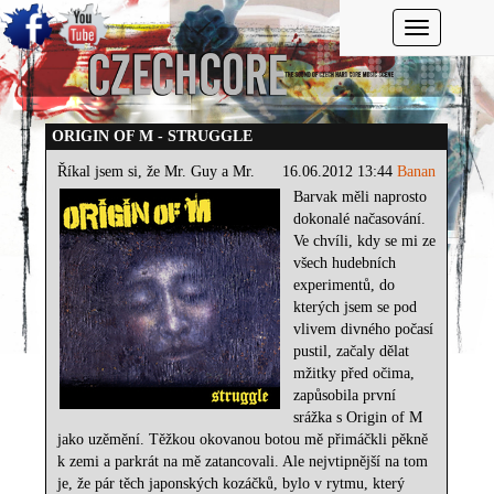
Toggle navi
ORIGIN OF M - STRUGGLE
Říkal jsem si, že Mr. Guy a Mr.
16.06.2012 13:44
Banan
Barvak měli naprosto
dokonalé načasování.
Ve chvíli, kdy se mi ze
všech hudebních
experimentů, do
kterých jsem se pod
vlivem divného počasí
pustil, začaly dělat
mžitky před očima,
zapůsobila první
srážka s Origin of M
jako uzěmění. Těžkou okovanou botou mě přimáčkli pěkně
k zemi a parkrát na mě zatancovali. Ale nejvtipnější na tom
je, že pár těch japonských kozáčků, bylo v rytmu, který