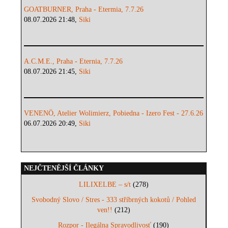
GOATBURNER, Praha - Etermia, 7.7.26
08.07.2026 21:48,
Siki
A.C.M.E., Praha - Eternia, 7.7.26
08.07.2026 21:45,
Siki
VENENÖ, Atelier Wolimierz, Pobiedna - Izero Fest - 27.6.26
06.07.2026 20:49,
Siki
NEJČTENĚJŠÍ ČLÁNKY
LILIXELBE – s/t
(278)
Svobodný Slovo / Stres - 333 stříbrných kokotů / Pohled
ven!!
(212)
Rozpor - Ilegálna Spravodlivosť
(190)