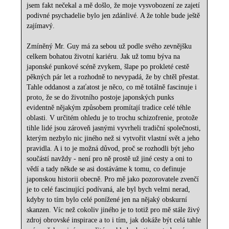
jsem fakt nečekal a mě došlo, že moje vysvobození ze zajetí
podivné psychadelie bylo jen zdánlivé. A že tohle bude ještě
zajímavý.
Zmíněný Mr. Guy má za sebou už podle svého zevnějšku
celkem bohatou životní kariéru. Jak už tomu býva na
japonské punkové scéně zvykem, šlape po prokleté cestě
pěkných pár let a rozhodně to nevypadá, že by chtěl přestat.
Tahle oddanost a zaťatost je něco, co mě totálně fascinuje i
proto, že se do životního postoje japonských punks
evidentně nějakým způsobem promítají tradice celé téhle
oblasti. V určitém ohledu je to trochu schizofrenie, protože
tihle lidé jsou zároveň jasnými vyvrheli tradiční společnosti,
kterým nezbylo nic jiného než si vytvořit vlastní svět a jeho
pravidla. A i to je možná důvod, proč se rozhodli být jeho
součástí navždy - není pro ně prostě už jiné cesty a oni to
vědí a tady někde se asi dostáváme k tomu, co definuje
japonskou historii obecně. Pro mě jako pozorovatele zvenčí
je to celé fascinující podívaná, ale byl bych velmi nerad,
kdyby to tím bylo celé ponížené jen na nějaký obskurní
skanzen. Víc než cokoliv jiného je to totiž pro mě stále živý
zdroj obrovské inspirace a to i tím, jak dokáže být celá tahle