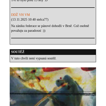
Tvl to bylo před 13 lety :D
DDŽ VH VM
(13.11.2025 10:40 stelca77)
Na zániku federace se pánové dohodli v Brně. Což osobně
považuju za paradoxní :))
SOUTĚŽ
V tuto chvíli není vypsaná soutěž.