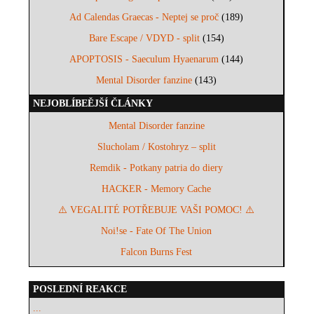
Ad Calendas Graecas - Neptej se proč
(189)
Bare Escape / VDYD - split
(154)
APOPTOSIS - Saeculum Hyaenarum
(144)
Mental Disorder fanzine
(143)
NEJOBLÍBEĚJŠÍ ČLÁNKY
Mental Disorder fanzine
Slucholam / Kostohryz – split
Remdik - Potkany patria do diery
HACKER - Memory Cache
⚠️ VEGALITÉ POTŘEBUJE VAŠI POMOC! ⚠️
Noi!se - Fate Of The Union
Falcon Burns Fest
POSLEDNÍ REAKCE
...