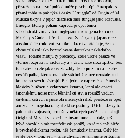
scéna překvapivá a v určitém ohledu dosti neortodoxní,
přestože to na první pohled může působit úplně naopak. A
přesně tohle se pak týká i desky "Struggle" od Origin of M.
Muzika ukrytá v jejich drážkách zase funguje jako rozbuška.
Energie, která ji pohání kupředu je opět téměř
sebedestruktivní a v tom nejlepším navazuje na to, co dělal
Mr. Guy s Gudon. Přes ksich vás švihá rychlý japancore s
absolutně destruktivní rytmikou, která zapříčiňuje, že to
občas celé zní jako kontrolovaná destrukce nákladního
vlaku. Totálně miluju ty přechody, které určité pasáže ve
vteřině rozpráší na molekuly a v druhé zase složí zpátky, bez
toho aby to celé jakkoliv zbrzdily. Je to pulzující a jakoby
nestálá palba, kterou mají ale všichni členové neustále pod
kontrolou svých nástrojů. Bicí jedou v naprosté součinosti s
klasicky hlučnou a vybuzenou kytarou, která ale oproti
japonskému noise punk běsnění ctí styl a rozráží vzduch
dávkami ostrých a jasně ohraničených riffů, přestože se opět
ani zdaleka nejedná o nějaké klišé postupy. U téhle desky to
pak platí dvojnásob, protože v některých pasážích se nebojí
Origin of M zajít v experimentování mnohem dále, než
bývá obvyklé a tak rozstřelit vás pasáží, která má spíš blíže
k psychadelickému rocku, něž čemukoliv jinému. Celý fór
je ale pak v tom, že i v těhle chvílích je tam jasně přítomná