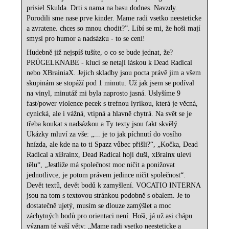
prisiel Skulda.
Drti s nama na basu dodnes.
Navzdy.
Porodili sme nase prve kinder.
Mame radi vsetko neesteticke
a zvratene. chces so mnou chodit?”. Líbí se mi, že hoši mají
smysl pro humor a nadsázku - to se cení!
Hudebně již nejspíš tušíte, o co se bude jednat, že?
PRÜGELKNABE -
kluci se netají láskou k Dead Radical
nebo XBrainiaX. Jejich skladby jsou pocta právě jim a všem
skupinám se stopáží pod 1 minutu. Už jak jsem se podíval
na vinyl, minutáž mi byla naprosto jasná. Uslyšíme 9
fast/power violence pecek s trefnou lyrikou, která je věcná,
cynická, ale i vážná, vtipná a hlavně chytrá. Na svět se je
třeba koukat s nadsázkou a Ty texty jsou fakt skvělý.
Ukázky mluví za vše: „... je to jak píchnutí do vosího
hnízda, ale kde na to ti Spazz vůbec přišli?“, „Kočka, Dead
Radical a xBrainx, Dead Radical hojí duši, xBrainx uleví
tělu“, „Jestliže má společnost moc ničit a ponižovat
jednotlivce, je potom právem jedince ničit společnost“.
Devět textů, devět bodů k zamyšlení. VOCATIO INTERNA
jsou na tom s textovou stránkou podobně s obalem. Je to
dostatečně ujetý, musím se dlouze zamýšlet a moc
záchytných bodů pro orientaci není. Hoši, já už asi chápu
význam té vaší věty: „Mame radi vsetko neesteticke a