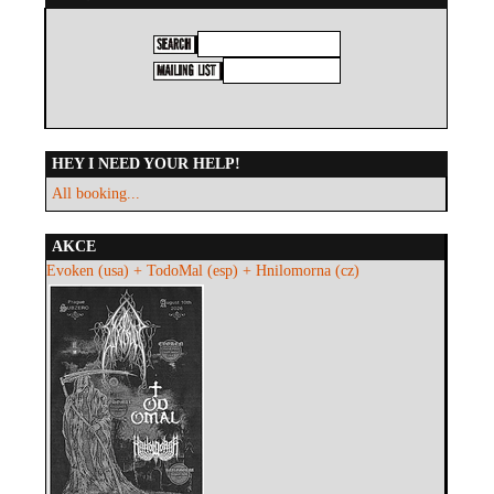
HEY I NEED YOUR HELP!
All booking...
AKCE
Evoken (usa) + TodoMal (esp) + Hnilomorna (cz)