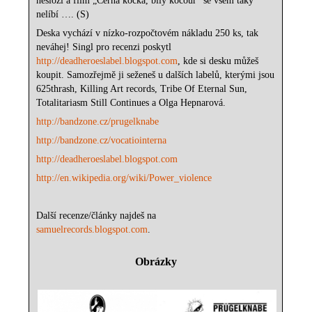
nesloží a film „Černá kočka, bílý kocour“ se všem taky
nelíbí …. (S)
Deska vychází v nízko-rozpočtovém nákladu 250 ks, tak
neváhej! Singl pro recenzi poskytl
http://deadheroeslabel.blogspot.com
, kde si desku můžeš
koupit. Samozřejmě ji seženeš u dalších labelů, kterými jsou
625thrash, Killing Art records, Tribe Of Eternal Sun,
Totalitariasm Still Continues a Olga Hepnarová.
http://bandzone.cz/prugelknabe
http://bandzone.cz/vocatiointerna
http://deadheroeslabel.blogspot.com
http://en.wikipedia.org/wiki/Power_violence
Další recenze/články najdeš na
samuelrecords.blogspot.com
.
Obrázky