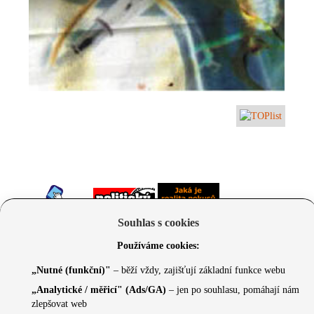
Souhlas s cookies
Používáme cookies:
„Nutné (funkční)"
– běží vždy, zajišťují základní funkce webu
„Analytické / měřicí" (Ads/GA)
– jen po souhlasu, pomáhají nám
zlepšovat web
© 2026 Czechcore.cz | Scripted by Sonic (
www.pro-