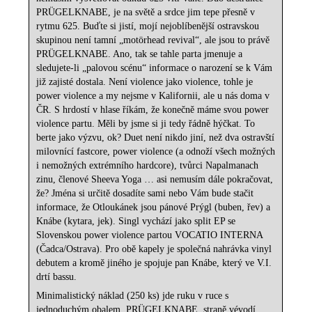
PRÜGELKNABE, je na světě a srdce jim tepe přesně v
rytmu 625. Buďte si jistí, mojí nejoblíbenější ostravskou
skupinou není tamní „motörhead revival“, ale jsou to právě
PRÜGELKNABE. Ano, tak se tahle parta jmenuje a
sledujete-li „palovou scénu“ informace o narození se k Vám
již zajisté dostala. Není violence jako violence, tohle je
power violence a my nejsme v Kalifornii, ale u nás doma v
ČR. S hrdostí v hlase říkám, že konečně máme svou power
violence partu. Měli by jsme si ji tedy řádně hýčkat. To
berte jako výzvu, ok? Duet není nikdo jiní, než dva ostravští
milovnící fastcore, power violence (a odnoží všech možných
i nemožných extrémního hardcore), tvůrci Napalmanach
zinu, členové Sheeva Yoga … asi nemusím dále pokračovat,
že? Jména si určitě dosadíte sami nebo Vám bude stačit
informace, že Otloukánek jsou pánové Prýgl (buben, řev) a
Knábe (kytara, jek). Singl vychází jako split EP se
Slovenskou power violence partou VOCATIO INTERNA
(Čadca/Ostrava). Pro obě kapely je společná nahrávka vinyl
debutem a kromě jiného je spojuje pan Knábe, který ve V.I.
drtí bassu.
Minimalistický náklad (250 ks) jde ruku v ruce s
jednoduchým obalem. PRÜGELKNABE
straně vévodí