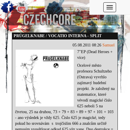
Toggle navi
PRÜGELKNABE / VOCATIO INTERNA - SPLIT
05.08.2011 08:26
Samuel
7"EP (Dead Heroes +
více)
Ocelové město
profesora Schultzeho
(Ostrava) vyvrhlo
zajímavý hudební
projekt. Je založený na
matematice, které
vévodí magické číslo
625 neboli 5 na
čtvrtou, 25 na druhou, 73 + 79 + 83 + 89 + 97 + 101 + 103
- ano výsledek je vždy 625. Číslo 625 je magické, tedy
pokud ho srovnávám
s
trojčíslím 666 a znalcům určitě
nemusím vysvětlovat odkud 625 vítr vane. Duo destrukce =