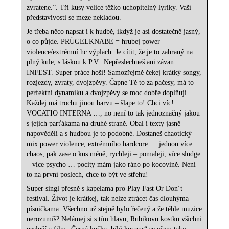
zvratene.”. Tři kusy velice těžko uchopitelný lyriky. Vaší
představivosti se meze nekladou.
Je třeba něco napsat i k hudbě, ikdyž je asi dostatečně jasný,
o co půjde. PRÜGELKNABE = hrubej power
violence/extrémní hc výplach. Je cítit, že je to zahraný na
plný kule, s láskou k P.V.. Nepřeslechneš ani závan
INFEST. Super práce hoši! Samozřejmě čekej krátký songy,
rozjezdy, zvraty, dvojzpěvy. Čapne Tě to za pačesy, má to
perfektní dynamiku a dvojzpěvy se moc dobře doplňují.
Každej má trochu jinou barvu – šlape to! Chci víc!
VOCATIO INTERNA …, no není to tak jednoznačný jakou
s jejich parťákama na druhé straně. Obal i texty jasně
napověděli a s hudbou je to podobné. Dostaneš chaotický
mix power violence, extrémního hardcore … jednou více
chaos, pak zase o kus méně, rychleji – pomaleji, více sludge
– více psycho … pocity mám jako ráno po kocovině. Není
to na první poslech, chce to být ve střehu!
Super singl přesně s kapelama pro Play Fast Or Don´t
festival. Život je krátkej, tak nelze ztrácet čas dlouhýma
písničkama. Všechno už stejně bylo řečený a že téhle muzice
nerozumíš? Nelámej si s tím hlavu, Rubikovu kostku všichni