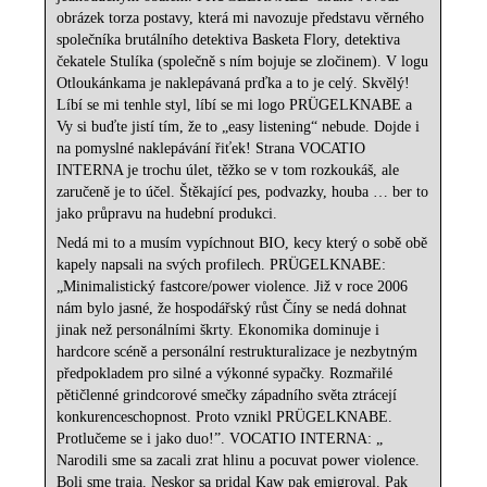
obrázek torza postavy, která mi navozuje představu věrného
společníka brutálního detektiva Basketa Flory, detektiva
čekatele Stulíka (společně s ním bojuje se zločinem). V logu
Otloukánkama je naklepávaná prďka a to je celý. Skvělý!
Líbí se mi tenhle styl, líbí se mi logo PRÜGELKNABE a
Vy si buďte jistí tím, že to „easy listening“ nebude. Dojde i
na pomyslné naklepávání řiťek! Strana VOCATIO
INTERNA je trochu úlet, těžko se v tom rozkoukáš, ale
zaručeně je to účel. Štěkající pes, podvazky, houba … ber to
jako průpravu na hudební produkci.
Nedá mi to a musím vypíchnout BIO, kecy který o sobě obě
kapely napsali na svých profilech. PRÜGELKNABE:
„Minimalistický fastcore/power violence. Již v roce 2006
nám bylo jasné, že hospodářský růst Číny se nedá dohnat
jinak než personálními škrty. Ekonomika dominuje i
hardcore scéně a personální restrukturalizace je nezbytným
předpokladem pro silné a výkonné sypačky. Rozmařilé
pětičlenné grindcorové smečky západního světa ztrácejí
konkurenceschopnost. Proto vznikl PRÜGELKNABE.
Protlučeme se i jako duo!”. VOCATIO INTERNA: „
Narodili sme sa zacali zrat hlinu a pocuvat power violence.
Boli sme traja. Neskor sa pridal Kaw pak emigroval. Pak