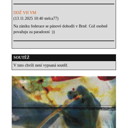
DDŽ VH VM
(13.11.2025 10:40 stelca77)
Na zániku federace se pánové dohodli v Brně. Což osobně
považuju za paradoxní :))
SOUTĚŽ
V tuto chvíli není vypsaná soutěž.