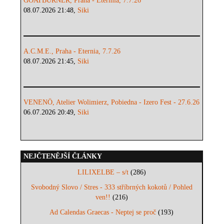
GOATBURNER, Praha - Etermia, 7.7.26
08.07.2026 21:48,
Siki
A.C.M.E., Praha - Eternia, 7.7.26
08.07.2026 21:45,
Siki
VENENÖ, Atelier Wolimierz, Pobiedna - Izero Fest - 27.6.26
06.07.2026 20:49,
Siki
NEJČTENĚJŠÍ ČLÁNKY
LILIXELBE – s/t
(286)
Svobodný Slovo / Stres - 333 stříbrných kokotů / Pohled
ven!!
(216)
Ad Calendas Graecas - Neptej se proč
(193)