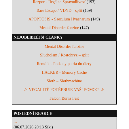
Rozpor - Ilegálna Spravodlivosť
(193)
Bare Escape / VDYD - split
(159)
APOPTOSIS - Saeculum Hyaenarum
(149)
Mental Disorder fanzine
(147)
NEJOBLÍBEĚJŠÍ ČLÁNKY
Mental Disorder fanzine
Slucholam / Kostohryz – split
Remdik - Potkany patria do diery
HACKER - Memory Cache
Sloth – Slothmachine
⚠️ VEGALITÉ POTŘEBUJE VAŠI POMOC! ⚠️
Falcon Burns Fest
POSLEDNÍ REAKCE
...
(06.07.2026 20:13 Siki)