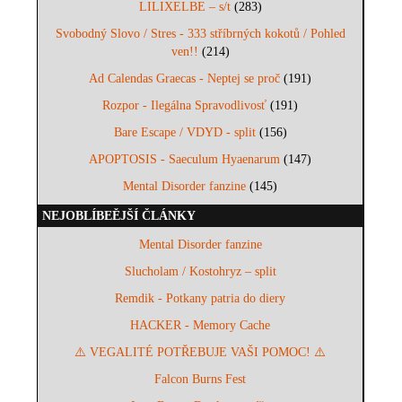
LILIXELBE – s/t
(283)
Svobodný Slovo / Stres - 333 stříbrných kokotů / Pohled
ven!!
(214)
Ad Calendas Graecas - Neptej se proč
(191)
Rozpor - Ilegálna Spravodlivosť
(191)
Bare Escape / VDYD - split
(156)
APOPTOSIS - Saeculum Hyaenarum
(147)
Mental Disorder fanzine
(145)
NEJOBLÍBEĚJŠÍ ČLÁNKY
Mental Disorder fanzine
Slucholam / Kostohryz – split
Remdik - Potkany patria do diery
HACKER - Memory Cache
⚠️ VEGALITÉ POTŘEBUJE VAŠI POMOC! ⚠️
Falcon Burns Fest