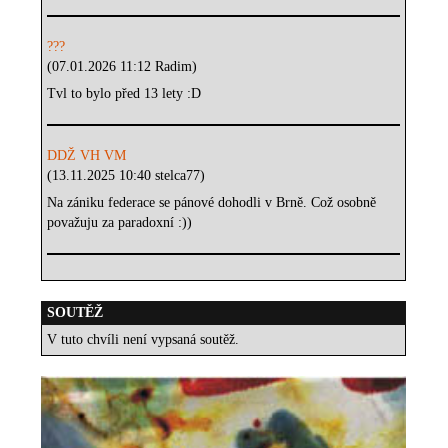
???
(07.01.2026 11:12 Radim)
Tvl to bylo před 13 lety :D
DDŽ VH VM
(13.11.2025 10:40 stelca77)
Na zániku federace se pánové dohodli v Brně. Což osobně
považuju za paradoxní :))
SOUTĚŽ
V tuto chvíli není vypsaná soutěž.