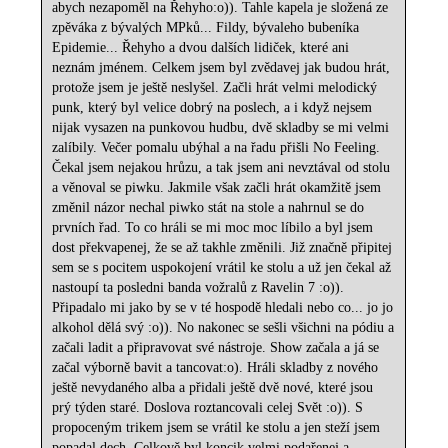
abych nezapoměl na Řehyho:o)). Tahle kapela je složená ze
zpěváka z bývalých MPků... Fildy, bývaleho bubeníka
Epidemie... Řehyho a dvou dalších lidiček, které ani
neznám jménem. Celkem jsem byl zvědavej jak budou hrát,
protože jsem je ještě neslyšel. Začli hrát velmi melodický
punk, který byl velice dobrý na poslech, a i když nejsem
nijak vysazen na punkovou hudbu, dvě skladby se mi velmi
zalíbily. Večer pomalu ubýhal a na řadu přišli No Feeling.
Čekal jsem nejakou hrůzu, a tak jsem ani nevztával od stolu
a věnoval se piwku. Jakmile však začli hrát okamžitě jsem
změnil názor nechal piwko stát na stole a nahrnul se do
prvních řad. To co hráli se mi moc moc líbilo a byl jsem
dost překvapenej, že se až takhle změnili. Již značně připitej
sem se s pocitem uspokojení vrátil ke stolu a už jen čekal až
nastoupí ta posledni banda vožralů z Ravelin 7 :o)).
Připadalo mi jako by se v té hospodě hledali nebo co... jo jo
alkohol dělá svý :o)). No nakonec se sešli všichni na pódiu a
začali ladit a připravovat své nástroje. Show začala a já se
začal výborně bavit a tancovat:o). Hráli skladby z nového
ještě nevydaného alba a přidali ještě dvě nové, které jsou
prý týden staré. Doslova roztancovali celej Svět :o)). S
propoceným trikem jsem se vrátil ke stolu a jen steží jsem
popadal dech. Celkově byl koncik velmi podařenej a