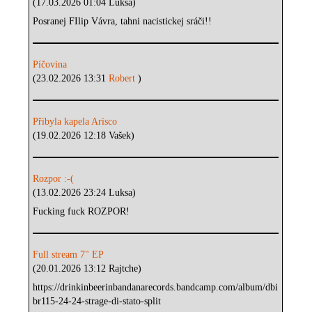
(17.03.2026 01:04 Luksa)
Posranej FIlip Vávra, tahni nacistickej sráči!!
Píčovina
(23.02.2026 13:31
Robert
)
Přibyla kapela Arisco
(19.02.2026 12:18 Vašek)
Rozpor :-(
(13.02.2026 23:24 Luksa)
Fucking fuck ROZPOR!
Full stream 7" EP
(20.01.2026 13:12 Rajtche)
https://drinkinbeerinbandanarecords.bandcamp.com/album/dbi
br115-24-24-strage-di-stato-split