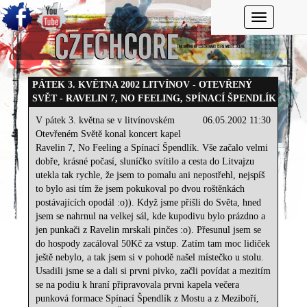
Toggle navi
PÁTEK 3. KVĚTNA 2002 LITVÍNOV - OTEVŘENÝ
SVĚT - RAVELIN 7, NO FEELING, SPÍNACÍ ŠPENDLÍK
V pátek 3. května se v litvínovském
06.05.2002 11:30
Otevřeném Světě konal koncert kapel
Ravelin 7, No Feeling a Spínací Špendlík. Vše začalo velmi
dobře, krásné počasí, sluníčko svítilo a cesta do Litvajzu
utekla tak rychle, že jsem to pomalu ani nepostřehl, nejspíš
to bylo asi tím že jsem pokukoval po dvou roštěnkách
postávajících opodál :o)). Když jsme přišli do Světa, hned
jsem se nahrnul na velkej sál, kde kupodivu bylo prázdno a
jen punkači z Ravelin mrskali pinčes :o). Přesunul jsem se
do hospody zacáloval 50Kč za vstup. Zatím tam moc lidiček
ještě nebylo, a tak jsem si v pohodě našel místečko u stolu.
Usadili jsme se a dali si prvni pivko, začli povídat a mezitím
se na podiu k hraní připravovala prvni kapela večera
punková formace Spínací Špendlík z Mostu a z Meziboří,