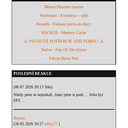
Mental Disorder fanzine
Slucholam / Kostohryz – split
Remdik - Potkany patria do diery
HACKER - Memory Cache
⚠️ VEGALITÉ POTŘEBUJE VAŠI POMOC! ⚠️
Noi!se - Fate Of The Union
Falcon Burns Fest
POSLEDNÍ REAKCE
...
(06.07.2026 20:13 Siki)
Nikdy jsme se nepotkali, často jsme si psali.... Jirka byl
DIY....
Bomba
(26.05.2026 10:27
stelca77
)