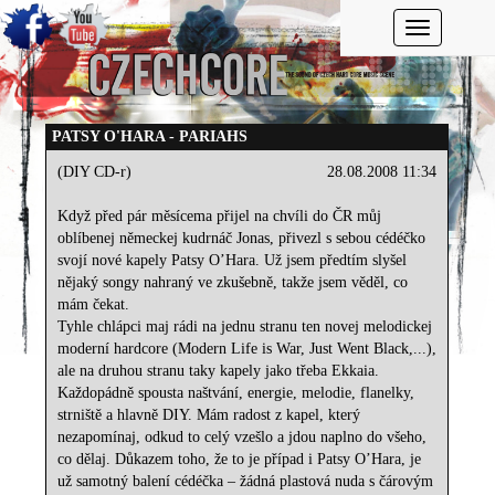
Toggle navi
PATSY O'HARA - PARIAHS
(DIY CD-r)
28.08.2008 11:34
Když před pár měsícema přijel na chvíli do ČR můj
oblíbenej německej kudrnáč Jonas, přivezl s sebou cédéčko
svojí nové kapely Patsy O’Hara. Už jsem předtím slyšel
nějaký songy nahraný ve zkušebně, takže jsem věděl, co
mám čekat.
Tyhle chlápci maj rádi na jednu stranu ten novej melodickej
moderní hardcore (Modern Life is War, Just Went Black,...),
ale na druhou stranu taky kapely jako třeba Ekkaia.
Každopádně spousta naštvání, energie, melodie, flanelky,
strniště a hlavně DIY. Mám radost z kapel, který
nezapomínaj, odkud to celý vzešlo a jdou naplno do všeho,
co dělaj. Důkazem toho, že to je případ i Patsy O’Hara, je
už samotný balení cédéčka – žádná plastová nuda s čárovým