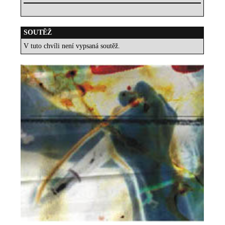
SOUTĚŽ
V tuto chvíli není vypsaná soutěž.