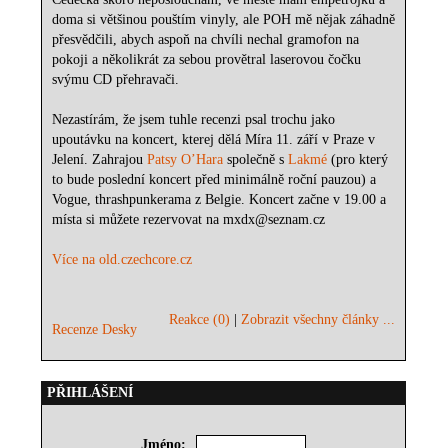
doma si většinou pouštím vinyly, ale POH mě nějak záhadně
přesvědčili, abych aspoň na chvíli nechal gramofon na
pokoji a několikrát za sebou provětral laserovou čočku
svýmu CD přehravači.
Nezastírám, že jsem tuhle recenzi psal trochu jako
upoutávku na koncert, kterej dělá Míra 11. září v Praze v
Jelení. Zahrajou
Patsy O’Hara
společně s
Lakmé
(pro který
to bude poslední koncert před minimálně roční pauzou) a
Vogue, thrashpunkerama z Belgie. Koncert začne v 19.00 a
místa si můžete rezervovat na mxdx@seznam.cz
Více na old.czechcore.cz
Reakce (0)
|
Zobrazit všechny články ...
Recenze Desky
PŘIHLÁŠENÍ
Jméno: