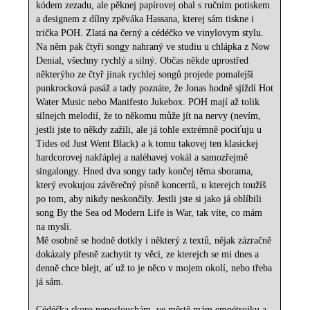
kódem zezadu, ale pěknej papírovej obal s ručním potiskem
a designem z dílny zpěváka Hassana, kterej sám tiskne i
trička POH. Zlatá na černý a cédéčko ve vinylovym stylu.
Na něm pak čtyři songy nahraný ve studiu u chlápka z Now
Denial, všechny rychlý a silný. Občas někde uprostřed
některýho ze čtyř jinak rychlej songů projede pomalejší
punkrocková pasáž a tady poznáte, že Jonas hodně sjíždí Hot
Water Music nebo Manifesto Jukebox. POH mají až tolik
silnejch melodií, že to někomu může jít na nervy (nevím,
jestli jste to někdy zažili, ale já tohle extrémně pociťuju u
Tides od Just Went Black) a k tomu takovej ten klasickej
hardcorovej nakřáplej a naléhavej vokál a samozřejmě
singalongy. Hned dva songy tady končej těma sborama,
který evokujou závěrečný písně koncertů, u kterejch toužíš
po tom, aby nikdy neskončily. Jestli jste si jako já oblíbili
song By the Sea od Modern Life is War, tak víte, co mám
na mysli.
Mě osobně se hodně dotkly i některý z textů, nějak zázračně
dokázaly přesně zachytit ty věci, ze kterejch se mi dnes a
denně chce blejt, ať už to je něco v mojem okolí, nebo třeba
já sám.
Cédéčka skoro neposlouchám, ve městě mám empétrojku a