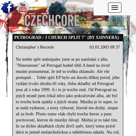
Toggle navi
PETROGRAD / J CHURCH SPLIT 7" (BY XSINNERX)
Christopher´s Records
03.01.2003 09:37
Na tenhle split sedmipalec jsem se po namlsání z alba
"Nineoneone" od Petrogad hodně těšil.A hned na úvod
musím poznamenat, že mě to trošku zklamalo. Ale vše
postupně… Tohle split EP bylo asi docela těžkej porod, jeho
vydání trvalo zhruba tři roky, třeba skladby od Petrograd
jsou až z roku 1999. A i to je trochu znát. Od Petrograd na
jejich straně jsem čekal něco jako pokračování alba, ale byl
to trochu krok zpátky z jejich strany. Muzika je to super, to
se nedá vytknout, a texty výborné, hlavně ten druhý, utopie
až za hrob. Přesto tomu však chybí trochu šmrnc a punc
pocitovosti, kterou do muziky dávají. Možná je to také tím,
že na těchto skladbách chybí dívčí zpěv, který tomu právě
dává tu jemně melancholickou a odlehčenou náladu. Nu což,