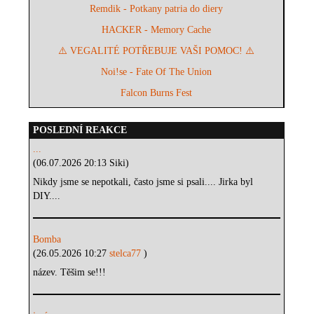
Remdik - Potkany patria do diery
HACKER - Memory Cache
⚠️ VEGALITÉ POTŘEBUJE VAŠI POMOC! ⚠️
Noi!se - Fate Of The Union
Falcon Burns Fest
POSLEDNÍ REAKCE
...
(06.07.2026 20:13 Siki)
Nikdy jsme se nepotkali, často jsme si psali.... Jirka byl
DIY....
Bomba
(26.05.2026 10:27
stelca77
)
název. Těšim se!!!