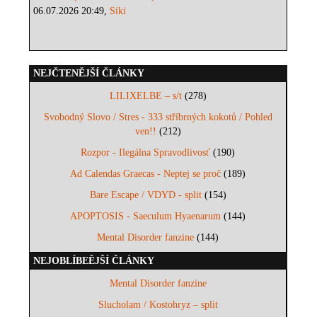
06.07.2026 20:49,
Siki
NEJČTENĚJŠÍ ČLÁNKY
LILIXELBE – s/t
(278)
Svobodný Slovo / Stres - 333 stříbrných kokotů / Pohled
ven!!
(212)
Rozpor - Ilegálna Spravodlivosť
(190)
Ad Calendas Graecas - Neptej se proč
(189)
Bare Escape / VDYD - split
(154)
APOPTOSIS - Saeculum Hyaenarum
(144)
Mental Disorder fanzine
(144)
NEJOBLÍBEĚJŠÍ ČLÁNKY
Mental Disorder fanzine
Slucholam / Kostohryz – split