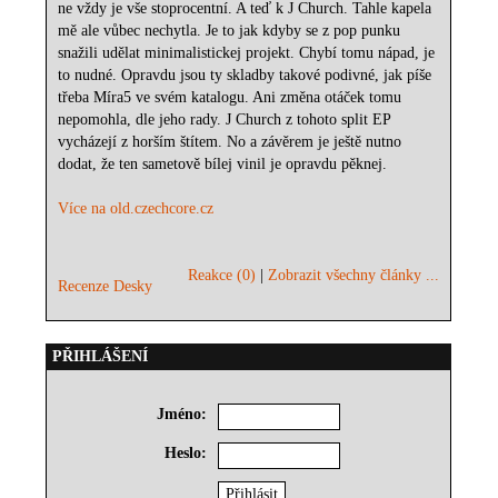
ne vždy je vše stoprocentní. A teď k J Church. Tahle kapela
mě ale vůbec nechytla. Je to jak kdyby se z pop punku
snažili udělat minimalistickej projekt. Chybí tomu nápad, je
to nudné. Opravdu jsou ty skladby takové podivné, jak píše
třeba Míra5 ve svém katalogu. Ani změna otáček tomu
nepomohla, dle jeho rady. J Church z tohoto split EP
vycházejí z horším štítem. No a závěrem je ještě nutno
dodat, že ten sametově bílej vinil je opravdu pěknej.
Více na old.czechcore.cz
Reakce (0)
|
Zobrazit všechny články ...
Recenze Desky
PŘIHLÁŠENÍ
Jméno:
Heslo: