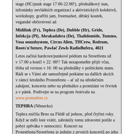
stage (HC/punk stage 17:00-22:00!), přednáškový stan,
infostánky nevládních organizací a aktivistických kolektivů,
workshopy, graffiti jam, freemarket, dětský koutek,
veganské občerstvení ad.
Midilink (Fr), Tephra (De), Dubble (Hr), Gride,
Infekcja (Pl), Abrakadabra (De), Thalidomide, Tummo,
Vosa soundsystem, Circus Alien, THCrew, Redrum,
Roots'n'future, Pawlač Zewls RadioBufera, 4021
Letos začíná hardcore/punkové pódium na Streetfestu už
v 17:00 a končí v 22: 00!! Tak nezapomeňte přijít včas,
třeba už rovnou v 16: 00 na přednášky v politickém stanu.
Rádi se s Vámi ale samozřejmě potkáme na dalších akcích
v rámci letošního Protestfestu – ať už na středečním
zahájení, koncertu nebo na přednášce a promítání ve čtvrtek
a v pátek. Podívejte se na program festivalu na
www.protestfest.cz
.
TEPHRA
(Německo)
Tephra zničila Brno na Flédě už jednou, před čtyřmi roky.
Když se měli loni vrátit, zabránily tomu zdravotní potíže a
pobyt zpěváka v nemocnici. Koncert na
Protestfestu/Streetfestu je jedním z prvních koncertů po jeho