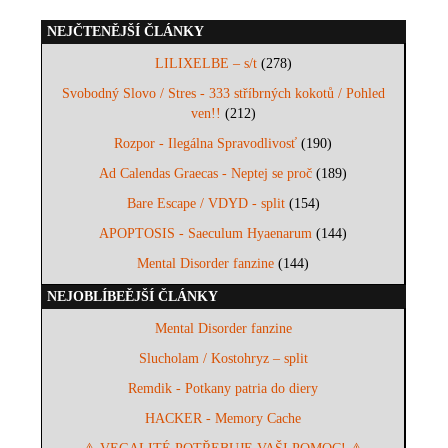
NEJČTENĚJŠÍ ČLÁNKY
LILIXELBE – s/t
(278)
Svobodný Slovo / Stres - 333 stříbrných kokotů / Pohled
ven!!
(212)
Rozpor - Ilegálna Spravodlivosť
(190)
Ad Calendas Graecas - Neptej se proč
(189)
Bare Escape / VDYD - split
(154)
APOPTOSIS - Saeculum Hyaenarum
(144)
Mental Disorder fanzine
(144)
NEJOBLÍBEĚJŠÍ ČLÁNKY
Mental Disorder fanzine
Slucholam / Kostohryz – split
Remdik - Potkany patria do diery
HACKER - Memory Cache