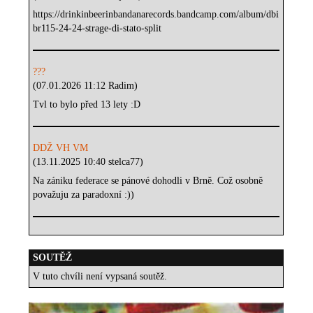
https://drinkinbeerinbandanarecords.bandcamp.com/album/dbi
br115-24-24-strage-di-stato-split
???
(07.01.2026 11:12 Radim)
Tvl to bylo před 13 lety :D
DDŽ VH VM
(13.11.2025 10:40 stelca77)
Na zániku federace se pánové dohodli v Brně. Což osobně
považuju za paradoxní :))
SOUTĚŽ
V tuto chvíli není vypsaná soutěž.