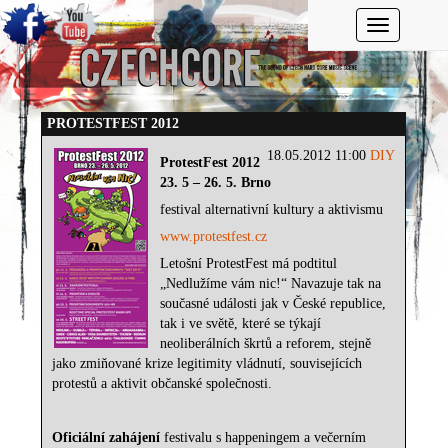
Toggle navi
PROTESTFEST 2012
18.05.2012 11:00
DIY
ProtestFest 2012
23. 5 – 26. 5. Brno
festival alternativní kultury a aktivismu
www.protestfest.cz
Letošní ProtestFest má podtitul
„Nedlužíme vám nic!“ Navazuje tak na
současné události jak v České republice,
tak i ve světě, které se týkají
neoliberálních škrtů a reforem, stejně
jako zmiňované krize legitimity vládnutí, souvisejících
protestů a aktivit občanské společnosti.
Oficiální zahájení
festivalu s happeningem a večerním