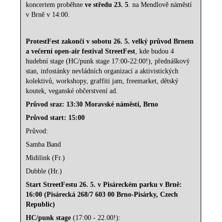
koncertem proběhne
ve středu 23. 5
. na Mendlově náměstí
v Brně v 14:00.
ProtestFest zakončí v sobotu 26. 5. velký průvod Brnem
a večerní open-air festival StreetFest
, kde budou 4
hudební stage (HC/punk stage 17:00-22:00!), přednáškový
stan, infostánky nevládních organizací a aktivistických
kolektivů, workshopy, graffiti jam, freemarket, dětský
koutek, veganské občerstvení ad.
Průvod sraz: 13:30 Moravské náměstí, Brno
Průvod start: 15:00
Průvod:
Samba Band
Midilink (Fr.)
Dubble (Hr.)
Start StreetFestu 26. 5. v Pisáreckém parku v Brně:
16:00 (Pisárecká 268/7 603 00 Brno-Pisárky, Czech
Republic)
HC/punk stage
(17:00 - 22.00!):