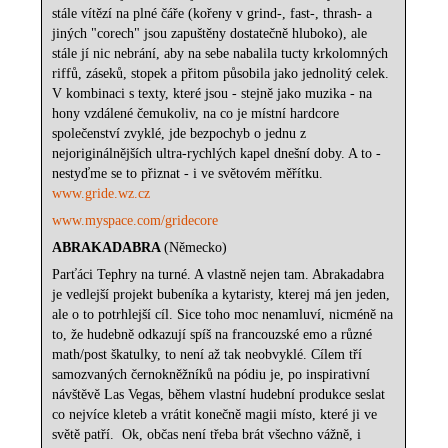
stále vítězí na plné čáře (kořeny v grind-, fast-, thrash- a
jiných "corech" jsou zapuštěny dostatečně hluboko), ale
stále jí nic nebrání, aby na sebe nabalila tucty krkolomných
riffů, záseků, stopek a přitom působila jako jednolitý celek.
V kombinaci s texty, které jsou - stejně jako muzika - na
hony vzdálené čemukoliv, na co je místní hardcore
společenství zvyklé, jde bezpochyb o jednu z
nejoriginálnějších ultra-rychlých kapel dnešní doby. A to -
nestyďme se to přiznat - i ve světovém měřítku.
www.gride.wz.cz
www.myspace.com/gridecore
ABRAKADABRA
(Německo)
Parťáci Tephry na turné. A vlastně nejen tam. Abrakadabra
je vedlejší projekt bubeníka a kytaristy, kterej má jen jeden,
ale o to potrhlejší cíl. Sice toho moc nenamluví, nicméně na
to, že hudebně odkazují spíš na francouzské emo a různé
math/post škatulky, to není až tak neobvyklé. Cílem tří
samozvaných černokněžníků na pódiu je, po inspirativní
návštěvě Las Vegas, během vlastní hudební produkce seslat
co nejvíce kleteb a vrátit konečně magii místo, které ji ve
světě patří.
Ok, občas není třeba brát všechno vážně, i