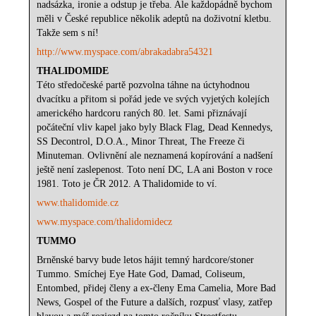
nadsázka, ironie a odstup je třeba. Ale každopádně bychom
měli v České republice několik adeptů na doživotní kletbu.
Takže sem s ní!
http://www.myspace.com/abrakadabra54321
THALIDOMIDE
Této středočeské partě pozvolna táhne na úctyhodnou
dvacítku a přitom si pořád jede ve svých vyjetých kolejích
amerického hardcoru raných 80. let. Sami přiznávají
počáteční vliv kapel jako byly Black Flag, Dead Kennedys,
SS Decontrol, D.O.A., Minor Threat, The Freeze či
Minuteman. Ovlivnění ale neznamená kopírování a nadšení
ještě není zaslepenost. Toto není DC, LA ani Boston v roce
1981. Toto je ČR 2012. A Thalidomide to ví.
www.thalidomide.cz
www.myspace.com/thalidomidecz
TUMMO
Brněnské barvy bude letos hájit temný hardcore/stoner
Tummo. Smíchej Eye Hate God, Damad, Coliseum,
Entombed, přidej členy a ex-členy Ema Camelia, More Bad
News, Gospel of the Future a dalších, rozpusť vlasy, zatřep