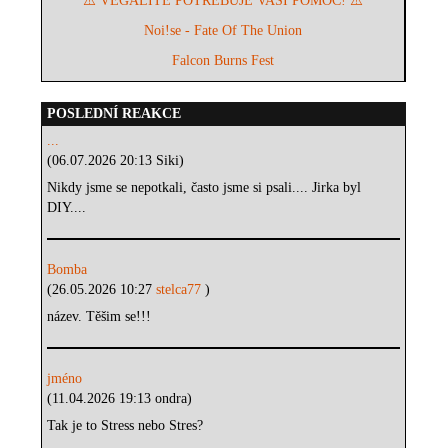
⚠️ VEGALITÉ POTŘEBUJE VAŠI POMOC! ⚠️
Noi!se - Fate Of The Union
Falcon Burns Fest
POSLEDNÍ REAKCE
...
(06.07.2026 20:13 Siki)
Nikdy jsme se nepotkali, často jsme si psali.... Jirka byl
DIY....
Bomba
(26.05.2026 10:27
stelca77
)
název. Těšim se!!!
jméno
(11.04.2026 19:13 ondra)
Tak je to Stress nebo Stres?