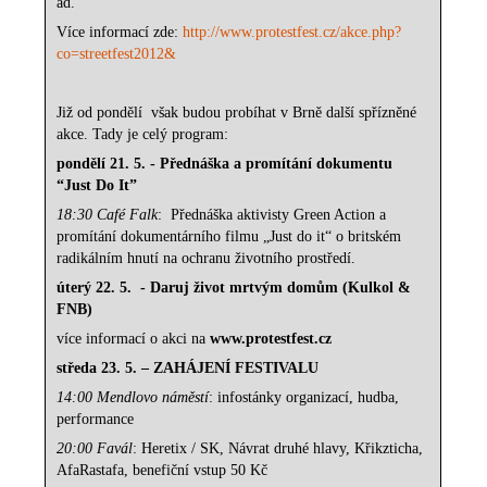
ad.
Více informací zde:
http://www.protestfest.cz/akce.php?
co=streetfest2012&
Již od pondělí
však budou probíhat v Brně další spřízněné
akce. Tady je celý program:
pondělí 21. 5. - Přednáška a promítání dokumentu
“Just Do It”
18:30 Café Falk
:
Přednáška aktivisty Green Action a
promítání dokumentárního filmu „Just do it“ o britském
radikálním hnutí na ochranu životního prostředí.
úterý 22. 5.
- Daruj život mrtvým domům (Kulkol &
FNB)
více informací o akci na
www.protestfest.cz
středa 23. 5. – ZAHÁJENÍ FESTIVALU
14:00 Mendlovo náměstí
: infostánky organizací, hudba,
performance
20:00 Favál
: Heretix / SK, Návrat druhé hlavy, Křikzticha,
AfaRastafa, benefiční vstup 50 Kč