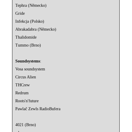
Tephra (Německo)
Gride
Infekcja (Polsko)
Abrakadabra (Německo)
Thalidomide
Tummo (Brno)
Soundsystems
:
Vosa soundsystem
Circus Alien
THCrew
Redrum
Roots'n'future
Pawlač Zewls RadioBufera
4021 (Brno)