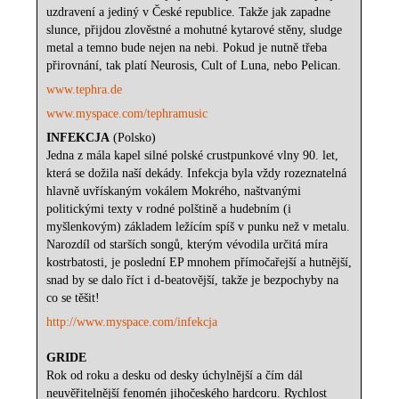
uzdravení a jediný v České republice. Takže jak zapadne
slunce, přijdou zlověstné a mohutné kytarové stěny, sludge
metal a temno bude nejen na nebi. Pokud je nutně třeba
přirovnání, tak platí Neurosis, Cult of Luna, nebo Pelican.
www.tephra.de
www.myspace.com/tephramusic
INFEKCJA
(Polsko)
Jedna z mála kapel silné polské crustpunkové vlny 90. let,
která se dožila naší dekády. Infekcja byla vždy rozeznatelná
hlavně uvřískaným vokálem Mokrého, naštvanými
politickými texty v rodné polštině a hudebním (i
myšlenkovým) základem ležícím spíš v punku než v metalu.
Narozdíl od starších songů, kterým vévodila určitá míra
kostrbatosti, je poslední EP mnohem přímočařejší a hutnější,
snad by se dalo říct i d-beatovější, takže je bezpochyby na
co se těšit!
http://www.myspace.com/infekcja
GRIDE
Rok od roku a desku od desky úchylnější a čím dál
neuvěřitelnější fenomén jihočeského hardcoru. Rychlost