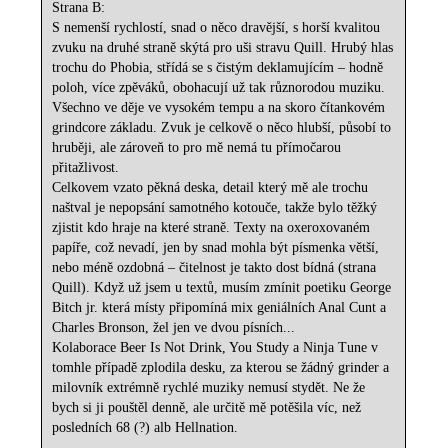
Strana B:
S nemenší rychlostí, snad o něco dravější, s horší kvalitou
zvuku na druhé straně skýtá pro uši stravu Quill. Hrubý hlas
trochu do Phobia, střídá se s čistým deklamujícím – hodně
poloh, více zpěváků, obohacují už tak různorodou muziku.
Všechno ve děje ve vysokém tempu a na skoro čítankovém
grindcore základu. Zvuk je celkově o něco hlubší, působí to
hruběji, ale zároveň to pro mě nemá tu přímočarou
přitažlivost.
Celkovem vzato pěkná deska, detail který mě ale trochu
naštval je nepopsání samotného kotouče, takže bylo těžký
zjistit kdo hraje na které straně. Texty na oxeroxovaném
papíře, což nevadí, jen by snad mohla být písmenka větší,
nebo méně ozdobná – čitelnost je takto dost bídná (strana
Quill). Když už jsem u textů, musím zmínit poetiku George
Bitch jr. která místy připomíná mix geniálních Anal Cunt a
Charles Bronson, žel jen ve dvou písních...
Kolaborace Beer Is Not Drink, You Study a Ninja Tune v
tomhle případě zplodila desku, za kterou se žádný grinder a
milovník extrémně rychlé muziky nemusí stydět. Ne že
bych si ji pouštěl denně, ale určitě mě potěšila víc, než
posledních 68 (?) alb Hellnation.