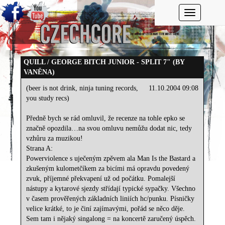
Toggle navi
QUILL / GEORGE BITCH JUNIOR - SPLIT 7" (BY
VANĚNA)
(beer is not drink, ninja tuning records,
11.10.2004 09:08
you study recs)
Předně bych se rád omluvil, že recenze na tohle epko se
značně opozdila…na svou omluvu nemůžu dodat nic, tedy
vzhůru za muzikou!
Strana A:
Powerviolence s uječeným zpěvem ala Man Is the Bastard a
zkušeným kulometčíkem za bicími má opravdu povedený
zvuk, příjemné překvapení už od počátku. Pomalejší
nástupy a kytarové sjezdy střídají typické sypačky. Všechno
v časem prověřených základních liniích hc/punku. Písničky
velice krátké, to je činí zajímavými, pořád se něco děje.
Sem tam i nějaký singalong = na koncertě zaručený úspěch.