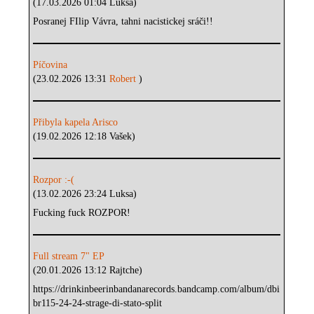
(17.03.2026 01:04 Luksa)
Posranej FIlip Vávra, tahni nacistickej sráči!!
Píčovina
(23.02.2026 13:31
Robert
)
Přibyla kapela Arisco
(19.02.2026 12:18 Vašek)
Rozpor :-(
(13.02.2026 23:24 Luksa)
Fucking fuck ROZPOR!
Full stream 7" EP
(20.01.2026 13:12 Rajtche)
https://drinkinbeerinbandanarecords.bandcamp.com/album/dbi
br115-24-24-strage-di-stato-split