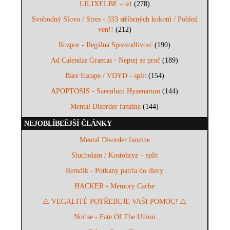
LILIXELBE – s/t
(278)
Svobodný Slovo / Stres - 333 stříbrných kokotů / Pohled
ven!!
(212)
Rozpor - Ilegálna Spravodlivosť
(190)
Ad Calendas Graecas - Neptej se proč
(189)
Bare Escape / VDYD - split
(154)
APOPTOSIS - Saeculum Hyaenarum
(144)
Mental Disorder fanzine
(144)
NEJOBLÍBEĚJŠÍ ČLÁNKY
Mental Disorder fanzine
Slucholam / Kostohryz – split
Remdik - Potkany patria do diery
HACKER - Memory Cache
⚠️ VEGALITÉ POTŘEBUJE VAŠI POMOC! ⚠️
Noi!se - Fate Of The Union