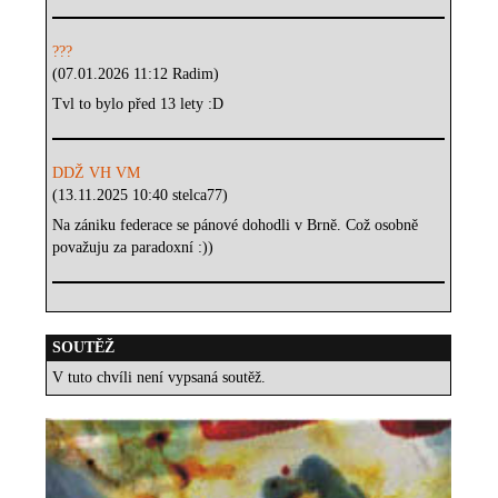
???
(07.01.2026 11:12 Radim)
Tvl to bylo před 13 lety :D
DDŽ VH VM
(13.11.2025 10:40 stelca77)
Na zániku federace se pánové dohodli v Brně. Což osobně
považuju za paradoxní :))
SOUTĚŽ
V tuto chvíli není vypsaná soutěž.