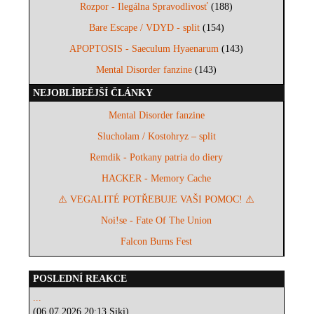
Rozpor - Ilegálna Spravodlivosť
(188)
Bare Escape / VDYD - split
(154)
APOPTOSIS - Saeculum Hyaenarum
(143)
Mental Disorder fanzine
(143)
NEJOBLÍBEĚJŠÍ ČLÁNKY
Mental Disorder fanzine
Slucholam / Kostohryz – split
Remdik - Potkany patria do diery
HACKER - Memory Cache
⚠️ VEGALITÉ POTŘEBUJE VAŠI POMOC! ⚠️
Noi!se - Fate Of The Union
Falcon Burns Fest
POSLEDNÍ REAKCE
...
(06.07.2026 20:13 Siki)