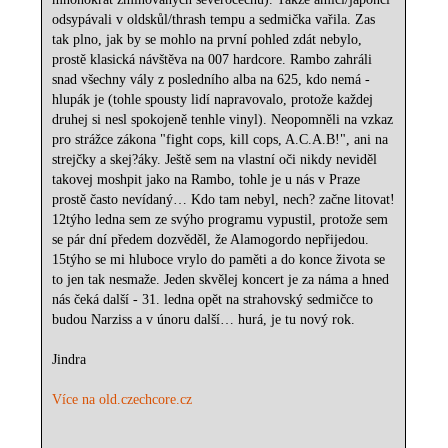
odsypávali v oldskůl/thrash tempu a sedmička vařila. Zas
tak plno, jak by se mohlo na první pohled zdát nebylo,
prostě klasická návštěva na 007 hardcore. Rambo zahráli
snad všechny vály z posledního alba na 625, kdo nemá -
hlupák je (tohle spousty lidí napravovalo, protože každej
druhej si nesl spokojeně tenhle vinyl). Neopomněli na vzkaz
pro strážce zákona "fight cops, kill cops, A.C.A.B!", ani na
strejčky a skej?áky. Ještě sem na vlastní oči nikdy neviděl
takovej moshpit jako na Rambo, tohle je u nás v Praze
prostě často nevídaný… Kdo tam nebyl, nech? začne litovat!
12týho ledna sem ze svýho programu vypustil, protože sem
se pár dní předem dozvěděl, že Alamogordo nepřijedou.
15týho se mi hluboce vrylo do paměti a do konce života se
to jen tak nesmaže. Jeden skvělej koncert je za náma a hned
nás čeká další - 31. ledna opět na strahovský sedmičce to
budou Narziss a v únoru další… hurá, je tu nový rok.
Jindra
Více na old.czechcore.cz