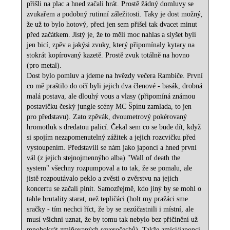
přišli na plac a hned začali hrát. Prostě žádný domluvy se
zvukařem a podobný rutinní záležitosti. Taky je dost možný,
že už to bylo hotový, přeci jen sem přišel tak dvacet minut
před začátkem. Jistý je, že to měli moc nahlas a slyšet byli
jen bicí, zpěv a jakýsi zvuky, který připomínaly kytary na
stokrát kopírovaný kazetě. Prostě zvuk totálně na hovno
(pro metal).
Dost bylo pomluv a jdeme na hvězdy večera Rambiče. První
co mě praštilo do očí byli jejich dva členové - basák, drobná
malá postava, ale dlouhý vous a vlasy (připomíná známou
postavičku český jungle scény MC Špínu zamlada, to jen
pro představu). Zato zpěvák, dvoumetrový pokérovaný
hromotluk s dredatou palicí. Čekal sem co se bude dít, když
si spojím nezapomenutelný zážitek a jejich rozcvičku před
vystoupením. Představili se nám jako japonci a hned první
vál (z jejich stejnojmennýho alba) "Wall of death the
system" všechny rozpumpoval a to tak, že se pomalu, ale
jistě rozpoutávalo peklo a zvěsti o zvěrstvu na jejich
koncertu se začali plnit. Samozřejmě, kdo jiný by se mohl o
tahle brutality starat, než tepličáci (holt my pražáci sme
sračky - tím nechci říct, že by se nezúčastnili i místní, ale
musí všichni uznat, že by tomu tak nebylo bez přičinění už
mnohokrát zmiňovaných severočechů). Takže amíci/japonci