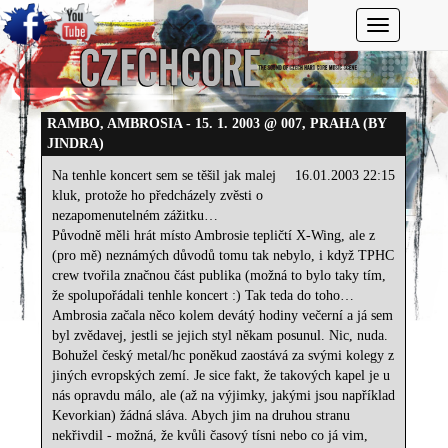
Toggle navi
RAMBO, AMBROSIA - 15. 1. 2003 @ 007, PRAHA (BY
JINDRA)
Na tenhle koncert sem se těšil jak malej
16.01.2003 22:15
kluk, protože ho předcházely zvěsti o
nezapomenutelném zážitku…
Původně měli hrát místo Ambrosie tepličtí X-Wing, ale z
(pro mě) neznámých důvodů tomu tak nebylo, i když TPHC
crew tvořila značnou část publika (možná to bylo taky tím,
že spolupořádali tenhle koncert :) Tak teda do toho…
Ambrosia začala něco kolem devátý hodiny večerní a já sem
byl zvědavej, jestli se jejich styl někam posunul. Nic, nuda.
Bohužel český metal/hc poněkud zaostává za svými kolegy z
jiných evropských zemí. Je sice fakt, že takových kapel je u
nás opravdu málo, ale (až na výjimky, jakými jsou například
Kevorkian) žádná sláva. Abych jim na druhou stranu
nekřivdil - možná, že kvůli časový tísni nebo co já vim,