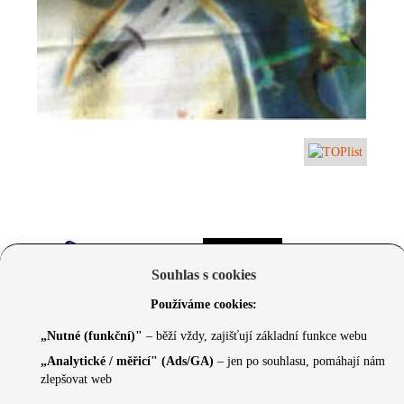
Souhlas s cookies
Používáme cookies:
„Nutné (funkční)"
– běží vždy, zajišťují základní funkce webu
„Analytické / měřicí" (Ads/GA)
– jen po souhlasu, pomáhají nám
zlepšovat web
© 2026 Czechcore.cz | Scripted by Sonic (
www.pro-