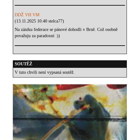
DDŽ VH VM
(13.11.2025 10:40 stelca77)
Na zániku federace se pánové dohodli v Brně. Což osobně
považuju za paradoxní :))
SOUTĚŽ
V tuto chvíli není vypsaná soutěž.