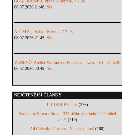
GOATBURNER, Praha - Etermia, 7.7.26
08.07.2026 21:48,
Siki
A.C.M.E., Praha - Eternia, 7.7.26
08.07.2026 21:45,
Siki
VENENÖ, Atelier Wolimierz, Pobiedna - Izero Fest - 27.6.26
06.07.2026 20:49,
Siki
NEJČTENĚJŠÍ ČLÁNKY
LILIXELBE – s/t
(276)
Svobodný Slovo / Stres - 333 stříbrných kokotů / Pohled
ven!!
(210)
Ad Calendas Graecas - Neptej se proč
(188)