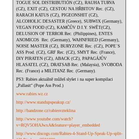
TOGUE SOL DISTRIBUTIÓN (CZ), RAUHA TURVA
(CZ), EXIT (CZ), CESTOU NA HŘBITOV Rec. (CZ),
RARACH KATUS (CZ), PIGEONSHIT (CZ),
ALCOHOLIC DESASTER (Greece), SUBWIX (Germany),
VEGAN FOOD (CZ), KAMČŮV D.I.Y. SWĚT(CZ),
DELUSION OF TERROR Rec. (Philippines), ENTES
ANOMICOS Rec. (Germany), WAHNFRIED (Germany),
NOISE MASTER (CZ), BURYZONE Rec. (CZ), POPE´S
ASS Prod. (CZ), GRF Rec. (CZ), SMYT Rec. (France),
DIY PIRATEN (CZ), ABACK (CZ), PAPAGÁJŮV
HLASATEL (CZ), DRATSAB Rec. (Malaysia), SVOBODA
Rec. (France) a MILITANZ Rec. (Germany).
PS3: Rabies aktuálně můžeš slyšet i na super kompilaci
„Pallasit“ (Pope Ass Prod.)
www.rabies.wz.cz
http://www.standupspeakup.cz/
http://bandzone.cz/rabiesvzteklina
http://www.youtube.com/watch?
v=RQV5OHAJwxA&feature=player_embedded
http://www.discogs.com/Rabies-4-Stand-Up-Speak-Up-split-