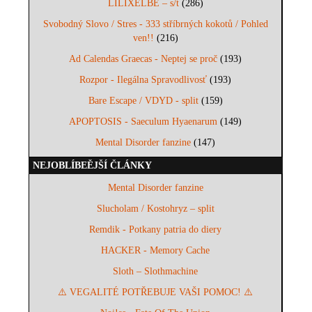
LILIXELBE – s/t
(286)
Svobodný Slovo / Stres - 333 stříbrných kokotů / Pohled
ven!!
(216)
Ad Calendas Graecas - Neptej se proč
(193)
Rozpor - Ilegálna Spravodlivosť
(193)
Bare Escape / VDYD - split
(159)
APOPTOSIS - Saeculum Hyaenarum
(149)
Mental Disorder fanzine
(147)
NEJOBLÍBEĚJŠÍ ČLÁNKY
Mental Disorder fanzine
Slucholam / Kostohryz – split
Remdik - Potkany patria do diery
HACKER - Memory Cache
Sloth – Slothmachine
⚠️ VEGALITÉ POTŘEBUJE VAŠI POMOC! ⚠️