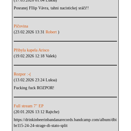
(17.03.2026 01:04 Luksa)
Posranej FIlip Vávra, tahni nacistickej sráči!!
Píčovina
(23.02.2026 13:31
Robert
)
Přibyla kapela Arisco
(19.02.2026 12:18 Vašek)
Rozpor :-(
(13.02.2026 23:24 Luksa)
Fucking fuck ROZPOR!
Full stream 7" EP
(20.01.2026 13:12 Rajtche)
https://drinkinbeerinbandanarecords.bandcamp.com/album/dbi
br115-24-24-strage-di-stato-split