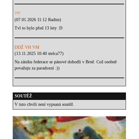
???
(07.01.2026 11:12 Radim)
Tvl to bylo před 13 lety :D
DDŽ VH VM
(13.11.2025 10:40 stelca77)
Na zániku federace se pánové dohodli v Brně. Což osobně
považuju za paradoxní :))
SOUTĚŽ
V tuto chvíli není vypsaná soutěž.