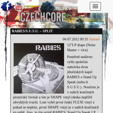
Toggle navi
RABIES/S.U.S.U. – SPLIT
04.07.2012 09:35
Samuel
12“LP shape (Noise
Master + více)
Poměrně nedávno
vyšla společná
nahrávka dvou
jihočeských kapel
RABIES a Stand Up
Speak (nebo-li
S.U.S.U.). Nosičem je
v našich končinách
pionýrský formát a tím je SHAPE vinyl (deska nepříliš
obvyklých tvarů). Loni vyšel první český FLEXI vinyl a
pokud se nepletu, první SHAPE vinyl je v našich končinách
na světě. Ano, je jím právě RABIES/ Stand Up Speak LP.