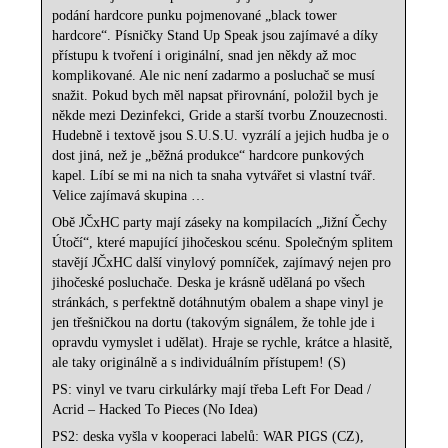
podání hardcore punku pojmenované „black tower
hardcore“. Písničky Stand Up Speak jsou zajímavé a díky
přístupu k tvoření i originální, snad jen někdy až moc
komplikované. Ale nic není zadarmo a posluchač se musí
snažit. Pokud bych měl napsat přirovnání, položil bych je
někde mezi Dezinfekci, Gride a starší tvorbu Znouzecnosti.
Hudebně i textově jsou S.U.S.U. vyzrálí a jejich hudba je o
dost jiná, než je „běžná produkce“ hardcore punkových
kapel. Líbí se mi na nich ta snaha vytvářet si vlastní tvář.
Velice zajímavá skupina …
Obě JČxHC party mají záseky na kompilacích „Jižní Čechy
Útočí“, které mapující jihočeskou scénu. Společným splitem
stavějí JČxHC další vinylový pomníček, zajímavý nejen pro
jihočeské posluchače. Deska je krásně udělaná po všech
stránkách, s perfektně dotáhnutým obalem a shape vinyl je
jen třešničkou na dortu (takovým signálem, že tohle jde i
opravdu vymyslet i udělat). Hraje se rychle, krátce a hlasitě,
ale taky originálně a s individuálním přístupem! (S)
PS: vinyl ve tvaru cirkulárky mají třeba Left For Dead /
Acrid ‎– Hacked To Pieces (No Idea)
PS2: deska vyšla v kooperaci labelů: WAR PIGS (CZ),