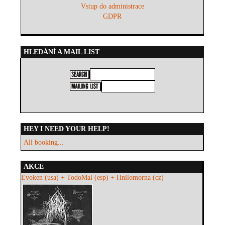
Vstup do administrace
GDPR
HLEDÁNÍ A MAIL LIST
HEY I NEED YOUR HELP!
All booking...
AKCE
Evoken (usa) + TodoMal (esp) + Hnilomorna (cz)