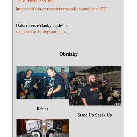
12LP/release/3581899
http://periferia.cz/rozhovory/stand-up-speak-up-152/
Další recenze/články najdeš na:
samuelrecords.blogspot.com
.
Obrázky
Rabies
Stand Up Speak Up