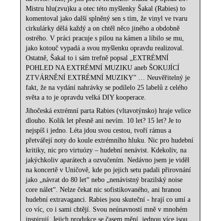
Mistru hlu(zvu)ku a otec této myšlenky Šakal (Rabies) to
komentoval jako další splněný sen s tím, že vinyl ve tvaru
cirkulárky dělá každý a on chtěl něco jiného a obdobně
ostrého. V práci pracuje s pilou na kámen a líbilo se mu,
jako kotouč vypadá a svou myšlenku opravdu realizoval.
Ostatně, Šakal to i sám trefně popsal „EXTRÉMNÍ
POHLED NA EXTRÉMNÍ MUZIKU aneb ŠOKUJÍCÍ
ZTVÁRNĚNÍ EXTRÉMNÍ MUZIKY” … Neuvěřitelný je
fakt, že na vydání nahrávky se podílelo 25 labelů z celého
světa a to je opravdu velká DIY kooperace.
Jihočeská extrémní parta Rabies (vltavotýnsko) hraje velice
dlouho. Kolik let přesně ani nevím. 10 let? 15 let? Je to
nejspíš i jedno. Léta jdou svou cestou, tvoří rámus a
přetvářejí noty do koule extrémního hluku. Nic pro hudební
kritiky, nic pro virtuózy – hudební nenávist. Kdekoliv, na
jakýchkoliv aparátech a ozvučením. Nedávno jsem je viděl
na koncertě v Uničově, kde po jejich setu padali přirovnání
jako „návrat do 80 let“ nebo „nenávistný brazilský noise
core nálet“. Nelze čekat nic sofistikovaného, ani hranou
hudební extravaganci. Rabies jsou skuteční - hrají co umí a
co víc, co i sami chtějí. Svou neúnavností mně v mnohém
inspirují. Jejich produkce se časem mění, jednou více jsou