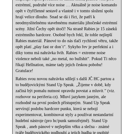
extrémní, podruhé více noise … Aktuálně je noise komando
opět v čtyřčlenné sestavě a vlastně i v tomto složení spolu
hrají velice dlouho. Snad se dá i říct, že patří k
neodmyslitelnému stavebnému materiálu jihočeské extrémní
scény. Jižní Čechy opět útočí! Na straně Rabies je 15 záseků
extrémního hardcore. Osobně bych řekl, že tohle nejlepší
Rabies materiál. Pánové to do nás tlačí rychlostí větru, takže
opět platí „play fast or don´t“. Sykyho řev je perfektní a i
díky tomu má nahrávka švih. Rabies = extreme noise
violence neboli také „no metal, no bullshit“. Pokud Ti něco
říkají Hellnation, máme tady jejich českou pobobu!
Gratulace!
Rabies svou novou nahrávku sdílejí s další JČ HC partou a
to budějovickými Stand Up Speak. „Žijeme v době, kdy
začíná být pomalu nutnost opravdu povstat a mluvit.“ (viz.
rozhovor na periferia.cz). Mluví jazykem jasným, ale
rozhodně na první poslech přístupným. Stand Up Speak
servírují podobu hardcore punku, která se nebojí
experimentovat, kombinovat styly a používat nestandartní
hudební nástroje (pro hc/punk samozřejmě). Stand Up
Speak , aneb pánové v nejlepším věku a slečna - známé
tváře budějovického podhoubí a jejich hudba je osobité