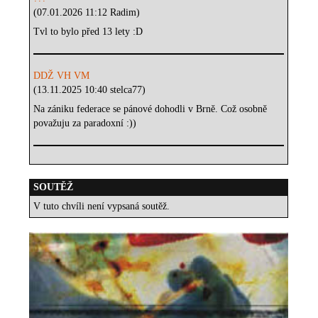
(07.01.2026 11:12 Radim)
Tvl to bylo před 13 lety :D
DDŽ VH VM
(13.11.2025 10:40 stelca77)
Na zániku federace se pánové dohodli v Brně. Což osobně
považuju za paradoxní :))
SOUTĚŽ
V tuto chvíli není vypsaná soutěž.