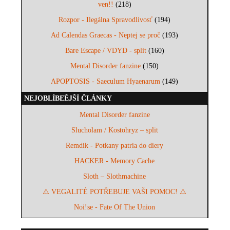
ven!!
(218)
Rozpor - Ilegálna Spravodlivosť
(194)
Ad Calendas Graecas - Neptej se proč
(193)
Bare Escape / VDYD - split
(160)
Mental Disorder fanzine
(150)
APOPTOSIS - Saeculum Hyaenarum
(149)
NEJOBLÍBEĚJŠÍ ČLÁNKY
Mental Disorder fanzine
Slucholam / Kostohryz – split
Remdik - Potkany patria do diery
HACKER - Memory Cache
Sloth – Slothmachine
⚠️ VEGALITÉ POTŘEBUJE VAŠI POMOC! ⚠️
Noi!se - Fate Of The Union