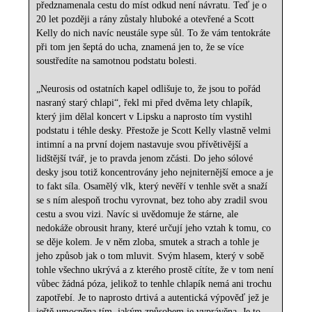
předznamenala cestu do míst odkud není návratu. Teď je o
20 let později a rány zůstaly hluboké a otevřené a Scott
Kelly do nich navíc neustále sype sůl. To že vám tentokráte
při tom jen šeptá do ucha, znamená jen to, že se více
soustředíte na samotnou podstatu bolesti.
„Neurosis od ostatních kapel odlišuje to, že jsou to pořád
nasraný starý chlapi“, řekl mi před dvěma lety chlapík,
který jim dělal koncert v Lipsku a naprosto tím vystihl
podstatu i téhle desky. Přestože je Scott Kelly vlastně velmi
intimní a na první dojem nastavuje svou přívětivější a
lidštější tvář, je to pravda jenom zčásti. Do jeho sólové
desky jsou totiž koncentrovány jeho nejniternější emoce a je
to fakt síla. Osamělý vlk, který nevěří v tenhle svět a snaží
se s ním alespoň trochu vyrovnat, bez toho aby zradil svou
cestu a svou vizi. Navíc si uvědomuje že stárne, ale
nedokáže obrousit hrany, které určují jeho vztah k tomu, co
se děje kolem. Je v něm zloba, smutek a strach a tohle je
jeho způsob jak o tom mluvit. Svým hlasem, který v sobě
tohle všechno ukrývá a z kterého prostě cítíte, že v tom není
vůbec žádná póza, jelikož to tenhle chlapík nemá ani trochu
zapotřebí. Je to naprosto drtivá a autentická výpověď jež je
ještě umocněna tím, jakým způsobem je vyprávěna. Je to