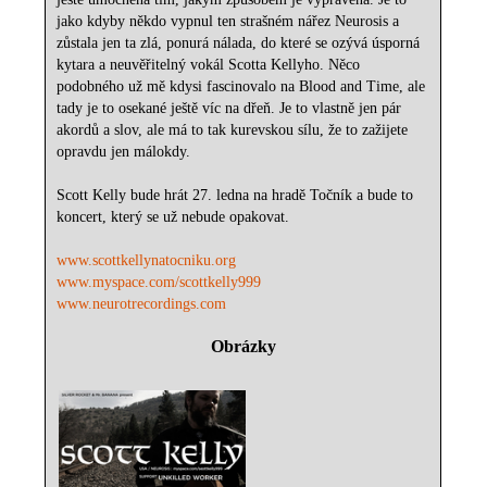
jako kdyby někdo vypnul ten strašném nářez Neurosis a
zůstala jen ta zlá, ponurá nálada, do které se ozývá úsporná
kytara a neuvěřitelný vokál Scotta Kellyho. Něco
podobného už mě kdysi fascinovalo na Blood and Time, ale
tady je to osekané ještě víc na dřeň. Je to vlastně jen pár
akordů a slov, ale má to tak kurevskou sílu, že to zažijete
opravdu jen málokdy.
Scott Kelly bude hrát 27. ledna na hradě Točník a bude to
koncert, který se už nebude opakovat.
www.scottkellynatocniku.org
www.myspace.com/scottkelly999
www.neurotrecordings.com
Obrázky