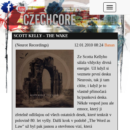
Toggle navi
SCOTT KELLY – THE WAKE
(Neurot Recordings)
12.01.2010 08:24
Banan
Ze Scotta Kellyho
sálala vždycky divná
energie. Už když si
vezmete první desku
Neurosis, tak ji tam
cítíte, i když je to
vlastně přímočará
hc/punková deska.
Někde vespod jsou ale
emoce, který ji
zřetelně odlišujou od všech ostatních desek, které tenkrát v
polovině 80. let vyšly. Další krok v podobě „The Word as
Law“ už byl pak jasnou a otevřenou vizí, která