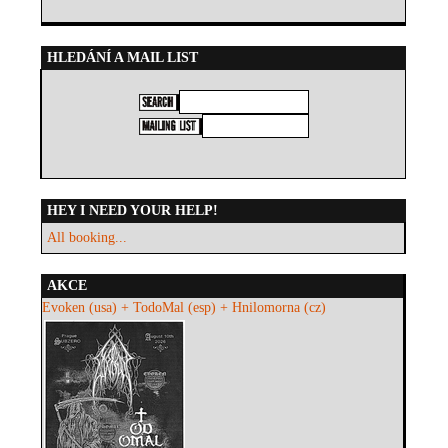
HLEDÁNÍ A MAIL LIST
HEY I NEED YOUR HELP!
All booking...
AKCE
Evoken (usa) + TodoMal (esp) + Hnilomorna (cz)