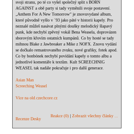
svoji stranu, po té co vyšel společný split s BORN
AGAINST a obě party si tady vyměnili svoje postavení.
„Anthem For A New Tomorrow“ je znovuvydané album,
které původně vyšlo v ´93 jako páté v historii kapely. Pro
neznalé můžeš nasávat plnými doušky melodický šlapavý
punk, kde nechybí zpěvný vokál Bena Weasela, doprovázen
sborovým křovím ostatních kumpánů. Co by hosté se tady
mihnou Blake z Jawbreaker a Mike z NOFX. Znovu vydání
se dočkalo remastrovaného zvuku, nové grafiky, fotek apod.
Co by bonbónek nechybí povídání kapely o tomto albu a
jednotlivé komentáře k textům. Kult SCREECHNIG
WEASEL tak nadále pokračuje i pro další generace.
Asian Man
Screeching Weasel
Více na old.czechcore.cz
Reakce (0)
|
Zobrazit všechny články ...
Recenze Desky