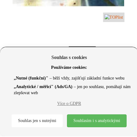
Souhlas s cookies
Používáme cookies:
„Nutné (funkční)"
– běží vždy, zajišťují základní funkce webu
„Analytické / měřicí" (Ads/GA)
– jen po souhlasu, pomáhají nám
zlepšovat web
© 2026 Czechcore.cz | Scripted by Sonic (
www.pro-
Více o GDPR
neziskovky.cz
) | Design concept by
Max
Souhlas jen s nutnými
Souhlasím i s analytickými