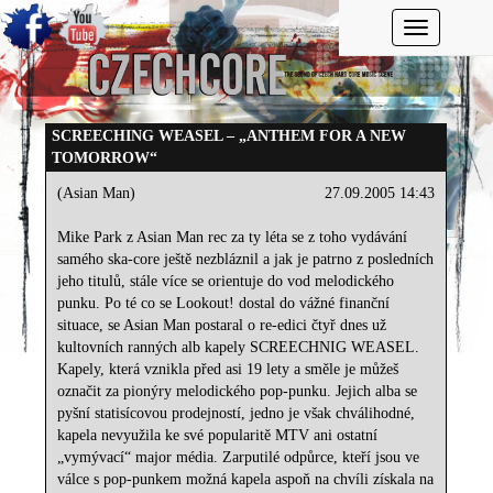
Toggle navi
SCREECHING WEASEL – „ANTHEM FOR A NEW
TOMORROW“
(Asian Man)
27.09.2005 14:43
Mike Park z Asian Man rec za ty léta se z toho vydávání
samého ska-core ještě nezbláznil a jak je patrno z posledních
jeho titulů, stále více se orientuje do vod melodického
punku. Po té co se Lookout! dostal do vážné finanční
situace, se Asian Man postaral o re-edici čtyř dnes už
kultovních ranných alb kapely SCREECHNIG WEASEL.
Kapely, která vznikla před asi 19 lety a směle je můžeš
označit za pionýry melodického pop-punku. Jejich alba se
pyšní statisícovou prodejností, jedno je však chválihodné,
kapela nevyužila ke své popularitě MTV ani ostatní
„vymývací“ major média. Zarputilé odpůrce, kteří jsou ve
válce s pop-punkem možná kapela aspoň na chvíli získala na