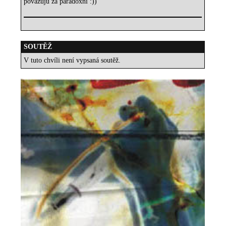
považuju za paradoxní :))
SOUTĚŽ
V tuto chvíli není vypsaná soutěž.