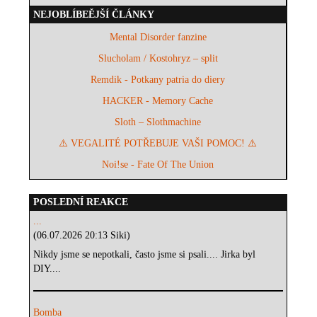
NEJOBLÍBEĚJŠÍ ČLÁNKY
Mental Disorder fanzine
Slucholam / Kostohryz – split
Remdik - Potkany patria do diery
HACKER - Memory Cache
Sloth – Slothmachine
⚠️ VEGALITÉ POTŘEBUJE VAŠI POMOC! ⚠️
Noi!se - Fate Of The Union
POSLEDNÍ REAKCE
...
(06.07.2026 20:13 Siki)
Nikdy jsme se nepotkali, často jsme si psali.... Jirka byl
DIY....
Bomba