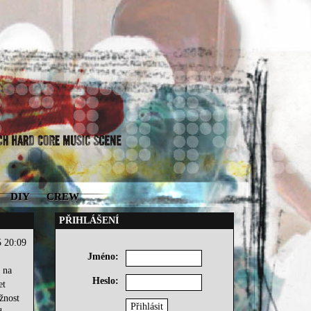
DIY
CREW
PŘIHLÁŠENÍ
5 20:09
Jméno:
 na
Heslo:
et
žnost