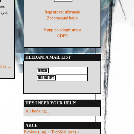
d
nes
Registrovat uživatele
ivých
Zapomenuté heslo
Vstup do administrace
GDPR
HLEDÁNÍ A MAIL LIST
nky ...
HEY I NEED YOUR HELP!
All booking...
AKCE
Evoken (usa) + TodoMal (esp) +