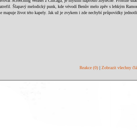
stavovat Screeching Weasel z Chicaga, je myslím naprosto zbytečné. Protože sna
trefil. Šlapavý melodický punk, kde vévodí Benův melo zpěv s lehkým Ramo
 mapuje život této kapely. Jak už je zvykem i zde nechybí průpovídky jednotl
Reakce (0)
|
Zobrazit všechny člá