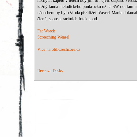
nachytat kapelu v letech kdy jim to nejvíc šlapalo. Před
každý fanda melodického punkrocku už na SW doufám na
nádechem by bylo škoda přehlížet. Weasel Mania dokonale
členů, spousta raritních fotek apod.
Fat Wreck
Screeching Weasel
Více na old.czechcore.cz
Recenze Desky