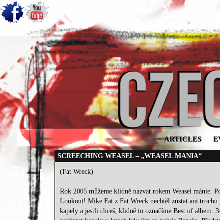
ARTICLES
E
SCREECHING WEASEL – „WEASEL MANIA“
(Fat Wreck)
Rok 2005 můžeme klidně nazvat rokem Weasel mánie. Po t
Lookout! Mike Fat z Fat Wreck nechtěl zůstat ani trochu 
kapely a jestli chceš, klidně to označíme Best of albem.