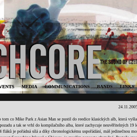
VENTS
MEDIA
COMMUNICATIONS
BANDS
LINKS
24.11.200
om co Mike Park z Asian Man se pustil do reedice klasických alb, která vyšla
pozadu a tak se vrhl do kompilačního alba, které zachycuje neuvěřitelných 19 l
 34 fláků je pořádná sílá a díky chronologickému uspořádání, máš jedinečnou mo