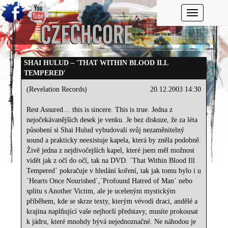
Toggle navi
SHAI HULUD – 'THAT WITHIN BLOOD ILL
TEMPERED'
(Revelation Records)
20.12.2003 14:30
Rest Assured… this is sincere. This is true. Jedna z
nejočekávanějších desek je venku. Je bez diskuze, že za léta
působení si Shai Hulud vybudovali svůj nezaměnitelný
sound a prakticky neexistuje kapela, která by zněla podobně.
Živě jedna z nejdivočejších kapel, které jsem měl možnost
vidět jak z očí do očí, tak na DVD. ´That Within Blood Ill
Tempered´ pokračuje v hledání koření, tak jak tomu bylo i u
´Hearts Once Nourished´,´Profound Hatred of Man´ nebo
splitu s Another Victim, ale je uceleným mystickým
příběhem, kde se skrze texty, kterým vévodí draci, andělé a
krajina naplňující vaše nejhorší představy, musíte prokousat
k jádru, které mnohdy bývá nejednoznačné. Ne náhodou je