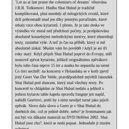
´Let us at last praise the colonizers of dreams´ věnována
J.R.R. Tolkienovi. Hudba Shai Hulud je tradičně
komplikovaná, plná mnohdy až nelogických zvratů, které
drží pohromadě snad jen díky jemným pavučinám, které
utkaly ruce obou kytaristů. I přesto, že je tato deska ve
výsledku víc metal než předchozí počiny, je prošpikována
absolutně kouzelnými melodickými motivy, které zhmotňují
texty, zmíněné výše. A teď je čas na příběh, který si mě
absolutně získal. Musím vám ho povědět i když je asi tři
roky starý. Když přijeli Shai Hulud poprvé do Evropy, měl
nouzově zpívat kytarista, jelikož originálnímu zpěvákovi
bylo toho času teprve 15 let a matka ho nepustila na turné.
Co čert nechtěl: na koncertu v Holandsku se v kotli zjevil
jistý Geert Van Der Velde, pravděpodobně největší fanoušek
Shai Hulud pod sluncem, který znal všechny texty. Po
koncertě to chlápkům ze Shai Hulud nedalo a jelikož s
jednou kytarou tahle kapela opravdu funguje jen napůl,
nabídli Geertovi, jestli by s nimi neodjel turné jako jejich
zpěvák. Slovo dalo slovo a Geert je v Shai Hulud do
dnešních dní, což je jedině dobře, nebo? je frontmanem jak
má být viz důkazní materiál na DVD Hellfest 2002. Shai
Hulud jsou chu?, která se nedá popsat. Jednoduše jí musíte
ochutnat.