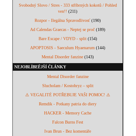
Svobodný Slovo / Stres - 333 stříbrných kokotů / Pohled
ven!!
(211)
Rozpor - Ilegálna Spravodlivosť
(190)
Ad Calendas Graecas - Neptej se proč
(189)
Bare Escape / VDYD - split
(154)
APOPTOSIS - Saeculum Hyaenarum
(144)
Mental Disorder fanzine
(143)
NEJOBLÍBEĚJŠÍ ČLÁNKY
Mental Disorder fanzine
Slucholam / Kostohryz – split
⚠️ VEGALITÉ POTŘEBUJE VAŠI POMOC! ⚠️
Remdik - Potkany patria do diery
HACKER - Memory Cache
Falcon Burns Fest
Ivan Brun - Bez komentáře