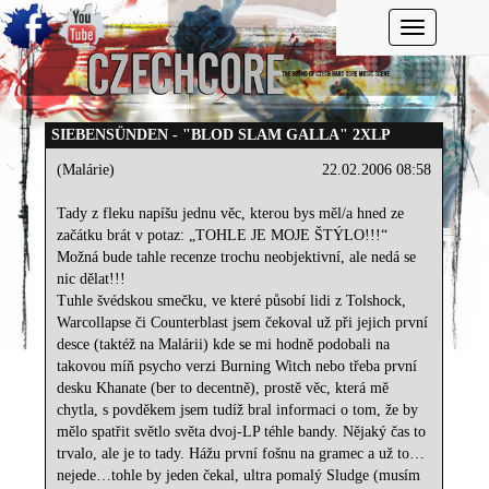
Toggle navi
SIEBENSÜNDEN - "BLOD SLAM GALLA" 2XLP
(Malárie)
22.02.2006 08:58
Tady z fleku napíšu jednu věc, kterou bys měl/a hned ze
začátku brát v potaz: „TOHLE JE MOJE ŠTÝLO!!!“
Možná bude tahle recenze trochu neobjektivní, ale nedá se
nic dělat!!!
Tuhle švédskou smečku, ve které působí lidi z Tolshock,
Warcollapse či Counterblast jsem čekoval už při jejich první
desce (taktéž na Malárii) kde se mi hodně podobali na
takovou míň psycho verzi Burning Witch nebo třeba první
desku Khanate (ber to decentně), prostě věc, která mě
chytla, s povděkem jsem tudíž bral informaci o tom, že by
mělo spatřit světlo světa dvoj-LP téhle bandy. Nějaký čas to
trvalo, ale je to tady. Hážu první fošnu na gramec a už to…
nejede…tohle by jeden čekal, ultra pomalý Sludge (musím