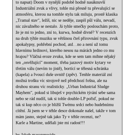
to napsat) Doom v nynější podobě hodně nasáknuvší
Industriální zvuk a vlivy, tohle má přesně tu převalující se
atmosféru, kterou na tomhle stylu tak miluju, prostě klasika
„Tramal stav“, ležíš, nic se neděje, zaspíš půl válu, nevadí,
nic závažného se nestalo. Já tyhle smečky poslouchám proto,
že je mi to jedno, zní to, kurwa, hodně divně? V recenzích
na druh týhle muziku se většinou čteš přirovnání typu, zvuk
apokalypsy, pohřební pochod, atd…no a není už tomu
hlavnímu hrdinovi, kterého nesou na márách jedno co mu
hrajou? Vláčná eroze zvuku, kde se sem tam mihne nějaký
ten „osvěžující“ moment, třeba jazzový motiv kytary ve
třetím válu (nevím to jistě), bortící se tělesná schránka
(kapela) a řvoucí duše uvnitř (zpěv). Tenhle materiál zní
možná trošku víc strojově než předchozí fošna, ale na
druhou stranu víc realisticky. „Urban Industrial Sludge
Mayhem“, pokud si libuješ v psychickém týrání sebe sama
nebo se rád nudíš, tak si tohle double-LP pořiď, pokud ne
tak si kup něco co je bližší Twému srdci nebo hudebnímu
cítění. Já jsem se v téhle desce dokonale našel, takže v tom
mám jasno, stejně tak jako Ty v téhle recenzi, ne?
Karle a Martine, udělali jste mi radost!!!
by Jakob massgenocide