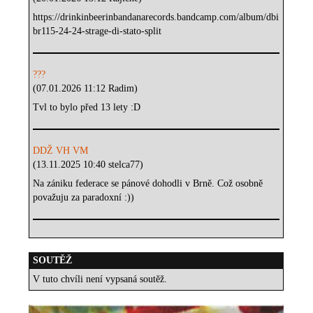
https://drinkinbeerinbandanarecords.bandcamp.com/album/dbi
br115-24-24-strage-di-stato-split
???
(07.01.2026 11:12 Radim)
Tvl to bylo před 13 lety :D
DDŽ VH VM
(13.11.2025 10:40 stelca77)
Na zániku federace se pánové dohodli v Brně. Což osobně
považuju za paradoxní :))
SOUTĚŽ
V tuto chvíli není vypsaná soutěž.