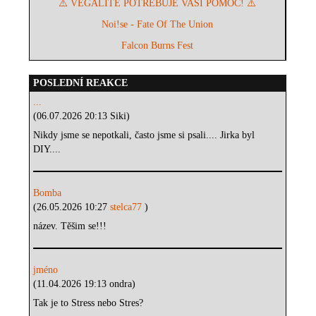
⚠️ VEGALITÉ POTŘEBUJE VAŠI POMOC! ⚠️
Noi!se - Fate Of The Union
Falcon Burns Fest
POSLEDNÍ REAKCE
...
(06.07.2026 20:13 Siki)
Nikdy jsme se nepotkali, často jsme si psali.... Jirka byl
DIY....
Bomba
(26.05.2026 10:27
stelca77
)
název. Těšim se!!!
jméno
(11.04.2026 19:13 ondra)
Tak je to Stress nebo Stres?