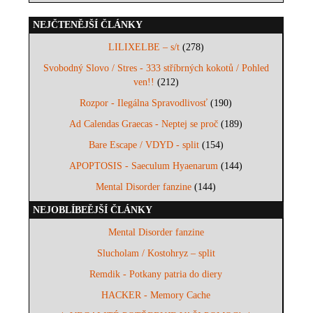
NEJČTENĚJŠÍ ČLÁNKY
LILIXELBE – s/t
(278)
Svobodný Slovo / Stres - 333 stříbrných kokotů / Pohled
ven!!
(212)
Rozpor - Ilegálna Spravodlivosť
(190)
Ad Calendas Graecas - Neptej se proč
(189)
Bare Escape / VDYD - split
(154)
APOPTOSIS - Saeculum Hyaenarum
(144)
Mental Disorder fanzine
(144)
NEJOBLÍBEĚJŠÍ ČLÁNKY
Mental Disorder fanzine
Slucholam / Kostohryz – split
Remdik - Potkany patria do diery
HACKER - Memory Cache