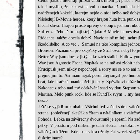
Celou parádu otevírají pražští Clou s hitem „A place“. N
tak si myslím, že leckterá naivní patnáctka už podlehla. P
nadrženejch kokešů, kterejm nejde o nic jinýho než dobýt 
Následují B-Movie heroes, který hrajou huta huta punk (
hledal slova. Hrajou prostě opřený o sloup s jednou rukou
Suffer z Třeboně tu mají stejně jako B-Movie heroes dva
Riddance, takže: docela dobrý. Navíc tajně miluju nehra
škodolibého. A co víc… Samuel na této kompilaci jednozn
Bronson. Poznámka pro skej?áky ze Strahova: nebyl to je
Better Way jsou dnes v jistých kruzích stálicí. Follow yo
Way jsou Agnostic Front. Vopátek se na mě asi zlobit nebu
Krucipüsk jsem nikdy nepochopil a sorry asi se o to ani ne
přejme jim to. Asi mám nějak posunutej smysl pro humor a
beat, kde hráčská onanie přebíjí texty. Zpěvákovi může be
Nakonec z toho nad mý očekávání snad vyjdou Stepson ze 
Martian. Melo punk rock, kde se Kunďák svým …my heart 
desce.
Ještě se vyjádřím k obalu. Všichni teď začali sbírat vál
strana: (oblečenej) skej?ák s čírem a nátělníkem s váleč
Pohoda. Lebka na závěrečný dvoustraně je epesní. Na zadn
pětky. V prostoru pod diskem je další slečna. Tentokrát 
válečným křížem. Kde jsou sakra ožralý Fat wreck skej
diskriminace?