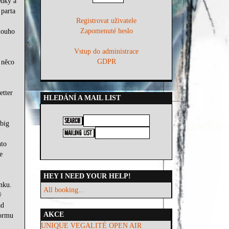
edky a
 parta
Registrovat uživatele
Zapomenuté heslo
louho
Vstup do administrace
GDPR
 něco
etter
HLEDÁNÍ A MAIL LIST
 big
nto
e
HEY I NEED YOUR HELP!
nku.
All booking...
ý
ad
AKCE
formu
UNIQUE VEGALITÉ OPEN AIR