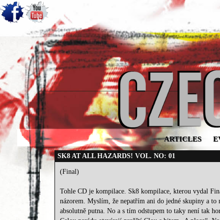
ARTICLES
E
SK8 AT ALL HAZARDS! VOL. NO: 01
(Final)
Tohle CD je kompilace. Sk8 kompilace, kterou vydal Final.
názorem. Myslím, že nepatřím ani do jedné skupiny a to ne
absolutně putna. No a s tím odstupem to taky není tak ho