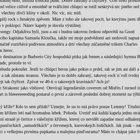
asládlej emo, možná trošičku punk. Dobře zahraný a chytlavý. Účel světí prostř
od velice citlivě a emoidně se tvářícími chlapci se totiž neskrývá nic jiného než
všechny dívčí klíny v okolí. Nic víc, nic míň.
spíš) rock s ženským zpěvem. Mám z toho ale takovej pocit, ke kterýmu jsem d
 v poklopci. Název kapely je docela výstižnej.
 songy. Odjakživa byli, jsou a asi i budou takovou českou odpovědí na Good
jícího kapitána Samuela Kloučka, takže mi moje podvědomí ani nedovolí napsat
ačně roztrhává podivnou atmosféru a drtí všechny zúčastněné trikem Charles
n herec.
ur destination je Budweis City hospodská pitka jak řemen a následující hymna B
de, protože to ví.
budu pokoušet. Jestli to chlápci berou jako pokus o prdel, tak se jim asi daří a
 tak zůstanu stranou. Všechno je to dobře zahraný, takovej rock´n´roll tvrdej
jt tak čtyřicet. Zpívat ve 40-ti o takovejch kravinách? Ach jo!
Strakonic jako vítězové. Otevírají legendárním coverem od Misfits I turned i
is bleeeeeeeeding postaral o první a zároveň poslední dobrej moment na týhl
ečný kříže? Kdo to sem přitáh? Uznejte, že na to má právo pouze Lemmy! Titulní
ným křížem letí nad hromadou lebek. Pohoda. Uvnitř má každá kapela jednu strá
í straně je čertice s válečným křížem, kterej co nevidět zapadne mezi odhalen
v punčochách „samodržkách“ a červenejch, kurevskejch lodičkách. Jak jinak – n
?áci s velkejma pivníma pupkama a malejma pinďourama? Mám to chápat jako 