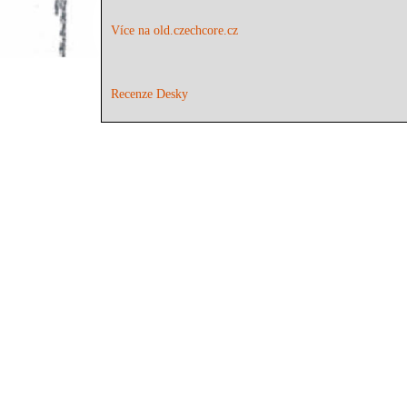
Více na old.czechcore.cz
Recenze Desky