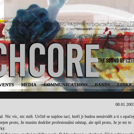
VENTS
MEDIA
COMMUNICATIONS
BANDS
LINKS
08.01.200
 Nic víc, nic míň. Určitě se najdou tací, kteří ji budou nenávidět a ti s opač
jen proto, že musím dodržet profesionální odstup, ale spíš proto, že je mi to
rký.