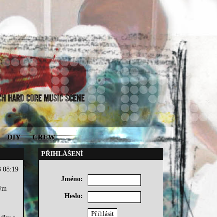
DIY
CREW
PŘIHLÁŠENÍ
3 08:19
Jméno:
ným
Heslo: