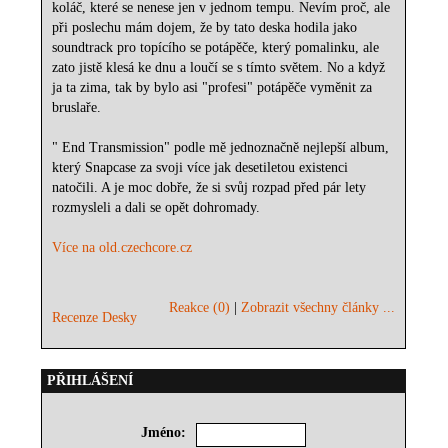
koláč, které se nenese jen v jednom tempu. Nevím proč, ale
při poslechu mám dojem, že by tato deska hodila jako
soundtrack pro topícího se potápěče, který pomalinku, ale
zato jistě klesá ke dnu a loučí se s tímto světem. No a když
ja ta zima, tak by bylo asi "profesi" potápěče vyměnit za
bruslaře.
" End Transmission" podle mě jednoznačně nejlepší album,
který Snapcase za svoji více jak desetiletou existenci
natočili. A je moc dobře, že si svůj rozpad před pár lety
rozmysleli a dali se opět dohromady.
Více na old.czechcore.cz
Reakce (0)
|
Zobrazit všechny články ...
Recenze Desky
PŘIHLÁŠENÍ
Jméno: