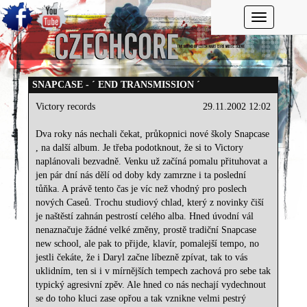
Toggle navi
SNAPCASE - ´ END TRANSMISSION ´
Victory records
29.11.2002 12:02
Dva roky nás nechali čekat, průkopnici nové školy Snapcase
, na další album. Je třeba podotknout, že si to Victory
naplánovali bezvadně. Venku už začíná pomalu přituhovat a
jen pár dní nás dělí od doby kdy zamrzne i ta poslední
tůňka. A právě tento čas je víc než vhodný pro poslech
nových Caseů. Trochu studiový chlad, který z novinky čiší
je naštěstí zahnán pestrostí celého alba. Hned úvodní vál
nenaznačuje žádné velké změny, prostě tradiční Snapcase
new school, ale pak to přijde, klavír, pomalejší tempo, no
jestli čekáte, že i Daryl začne líbezně zpívat, tak to vás
uklidním, ten si i v mírnějších tempech zachová pro sebe tak
typický agresivní zpěv. Ale hned co nás nechají vydechnout
se do toho kluci zase opřou a tak vznikne velmi pestrý