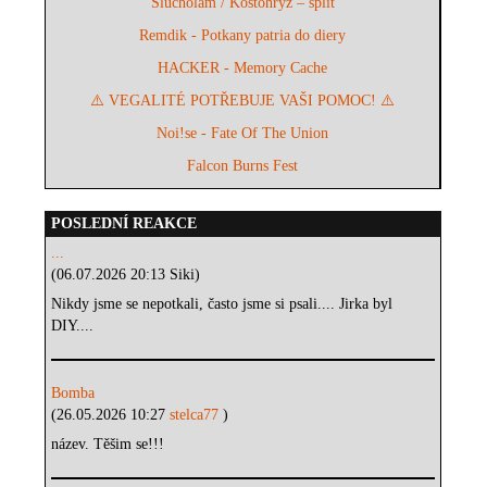
Slucholam / Kostohryz – split
Remdik - Potkany patria do diery
HACKER - Memory Cache
⚠️ VEGALITÉ POTŘEBUJE VAŠI POMOC! ⚠️
Noi!se - Fate Of The Union
Falcon Burns Fest
POSLEDNÍ REAKCE
...
(06.07.2026 20:13 Siki)
Nikdy jsme se nepotkali, často jsme si psali.... Jirka byl
DIY....
Bomba
(26.05.2026 10:27
stelca77
)
název. Těšim se!!!