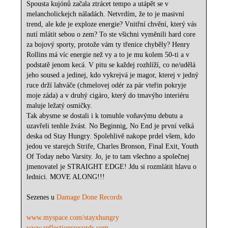
Spousta kujónů začala ztrácet tempo a utápět se v
melancholickejch náladách. Netvrdím, že to je masivní
trend, ale kde je exploze energie? Vnitřní chvění, který vás
nutí mlátit sebou o zem? To ste všichni vyměnili hard core
za bojový sporty, protože vám ty třenice chyběly? Henry
Rollins má víc energie než vy a to je mu kolem 50-ti a v
podstatě jenom kecá. V pitu se každej rozhlíží, co ne/udělá
jeho soused a jedinej, kdo vykrejvá je magor, kterej v jedný
ruce drží lahváče (chmelovej odér za pár vteřin pokryje
moje záda) a v druhý cigáro, který do tmavýho interiéru
maluje ležatý osmičky.
Tak abysme se dostali i k tomuhle voňavýmu debutu a
uzavřeli tenhle žvást. No Beginnig, No End je první velká
deska od Stay Hungry. Spolehlivě nakope prdel všem, kdo
jedou ve starejch Strife, Charles Bronson, Final Exit, Youth
Of Today nebo Varsity. Jo, je to tam všechno a společnej
jmenovatel je STRAIGHT EDGE! Jdu si rozmlátit hlavu o
lednici. MOVE ALONG!!!
Sezenes u
Damage Done Records
www.myspace.com/stayxhungry
www.reflectionsrecords.com