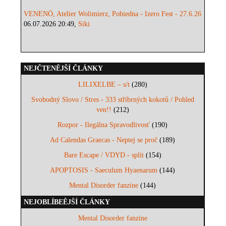
VENENÖ, Atelier Wolimierz, Pobiedna - Izero Fest - 27.6.26
06.07.2026 20:49,
Siki
NEJČTENĚJŠÍ ČLÁNKY
LILIXELBE – s/t
(280)
Svobodný Slovo / Stres - 333 stříbrných kokotů / Pohled
ven!!
(212)
Rozpor - Ilegálna Spravodlivosť
(190)
Ad Calendas Graecas - Neptej se proč
(189)
Bare Escape / VDYD - split
(154)
APOPTOSIS - Saeculum Hyaenarum
(144)
Mental Disorder fanzine
(144)
NEJOBLÍBEĚJŠÍ ČLÁNKY
Mental Disorder fanzine