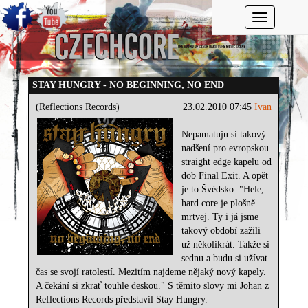
Toggle navi
STAY HUNGRY - NO BEGINNING, NO END
(Reflections Records)
23.02.2010 07:45
Ivan
Nepamatuju si takový
nadšení pro evropskou
straight edge kapelu od
dob Final Exit. A opět
je to Švédsko. "Hele,
hard core je plošně
mrtvej. Ty i já jsme
takový období zažili
už několikrát. Takže si
sednu a budu si užívat
čas se svojí ratolestí. Mezitím najdeme nějaký nový kapely.
A čekání si zkrať touhle deskou." S těmito slovy mi Johan z
Reflections Records představil Stay Hungry.