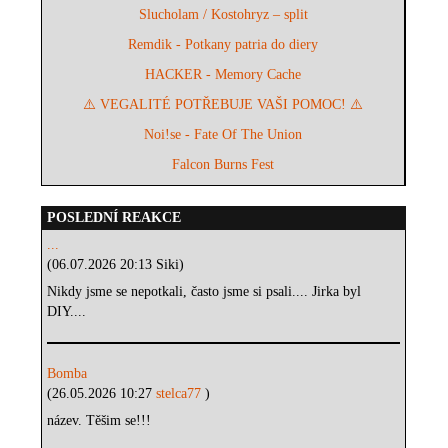
Slucholam / Kostohryz – split
Remdik - Potkany patria do diery
HACKER - Memory Cache
⚠️ VEGALITÉ POTŘEBUJE VAŠI POMOC! ⚠️
Noi!se - Fate Of The Union
Falcon Burns Fest
POSLEDNÍ REAKCE
...
(06.07.2026 20:13 Siki)
Nikdy jsme se nepotkali, často jsme si psali.... Jirka byl
DIY....
Bomba
(26.05.2026 10:27
stelca77
)
název. Těšim se!!!